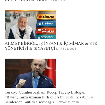
AHMET BİNGÖL; İŞ İNSANI & İÇ MİMAR & STK
YÖNETİCİSİ & SİYASETÇİ
MART 23, 2026
Türkiye Cumhurbaşkanı Recep Tayyip Erdoğan:
“Bayrağımıza uzanan kirli elleri bulacak, hesabını o
hainlerden mutlaka soracağız!”
OCAK 21, 2026