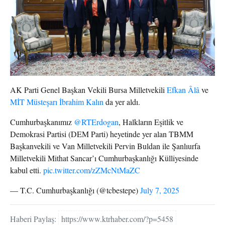
AK Parti Genel Başkan Vekili Bursa Milletvekili
Efkan Âlâ
ve
MİT Müsteşarı İbrahim Kalın
da yer aldı.
Cumhurbaşkanımız
@RTErdogan
, Halkların Eşitlik ve
Demokrasi Partisi (DEM Parti) heyetinde yer alan TBMM
Başkanvekili ve Van Milletvekili Pervin Buldan ile Şanlıurfa
Milletvekili Mithat Sancar’ı Cumhurbaşkanlığı Külliyesinde
kabul etti.
pic.twitter.com/zZMcNtMaZC
— T.C. Cumhurbaşkanlığı (@tcbestepe)
July 7, 2025
Haberi Paylaş:
https://www.ktrhaber.com/?p=5458