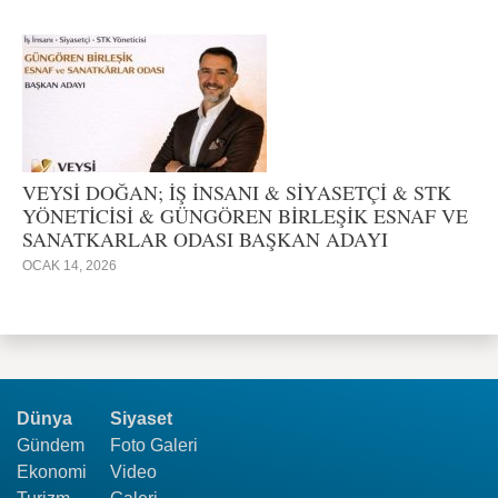
VEYSİ DOĞAN; İŞ İNSANI & SİYASETÇİ & STK
YÖNETİCİSİ & GÜNGÖREN BİRLEŞİK ESNAF VE
SANATKARLAR ODASI BAŞKAN ADAYI
OCAK 14, 2026
Dünya
Siyaset
Gündem
Foto Galeri
Ekonomi
Video