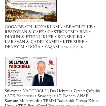
GOGA BEACH; KONAKLAMA • BEACH CLUB •
RESTORAN & CAFE • GASTRONOMİ • BAR •
DÜĞÜN & ETKİNLİKLER • KONSERLER •
KARAVAN & ÇADIR KAMPI • KITE SURF •
DENEYİM • DOĞA • YAŞAM
TEMMUZ 2, 2026
Süleyman YAĞCIOĞLU; Diş Hekimi • Ziraat/ Çiftçilik
• STK Yöneticisi • Siyasetçi • 17. Dönem ANAP
Samsun Milletvekili • TBMM Başkanlık Divanı Kâtip
Üyesi • TEK Parti Genel Başkanı