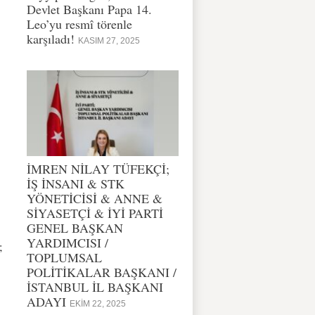
Devlet Başkanı Papa 14.
Leo’yu resmî törenle
karşıladı!
KASIM 27, 2025
İMREN NİLAY TÜFEKÇİ;
İŞ İNSANI & STK
YÖNETİCİSİ & ANNE &
SİYASETÇİ & İYİ PARTİ
GENEL BAŞKAN
YARDIMCISI /
;
TOPLUMSAL
POLİTİKALAR BAŞKANI /
İSTANBUL İL BAŞKANI
ADAYI
EKIM 22, 2025