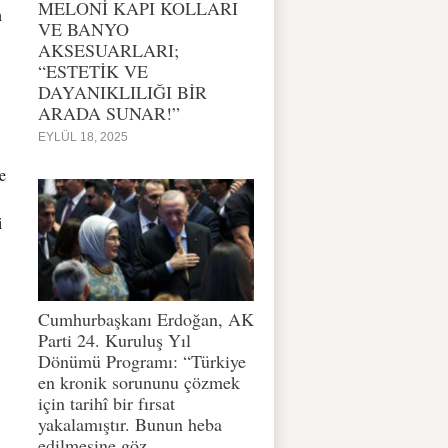
MELONİ KAPI KOLLARI
n
VE BANYO
AKSESUARLARI;
“ESTETİK VE
DAYANIKLILIĞI BİR
ARADA SUNAR!”
EYLÜL 18, 2025
e
i
Cumhurbaşkanı Erdoğan, AK
Parti 24. Kuruluş Yıl
Dönümü Programı: “Türkiye
en kronik sorununu çözmek
için tarihî bir fırsat
yakalamıştır. Bunun heba
edilmesine göz