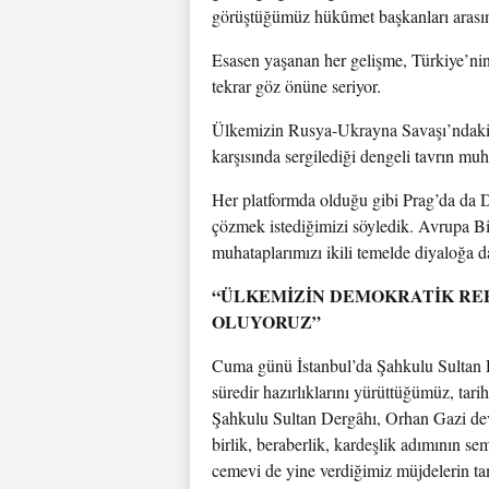
görüştüğümüz hükûmet başkanları arası
Esasen yaşanan her gelişme, Türkiye’nin
tekrar göz önüne seriyor.
Ülkemizin Rusya-Ukrayna Savaşı’ndaki ar
karşısında sergilediği dengeli tavrın muh
Her platformda olduğu gibi Prag’da da 
çözmek istediğimizi söyledik. Avrupa Bi
muhataplarımızı ikili temelde diyaloğa d
“ÜLKEMİZİN DEMOKRATİK RE
OLUYORUZ”
Cuma günü İstanbul’da Şahkulu Sultan D
süredir hazırlıklarını yürüttüğümüz, tar
Şahkulu Sultan Dergâhı, Orhan Gazi devr
birlik, beraberlik, kardeşlik adımının se
cemevi de yine verdiğimiz müjdelerin tam