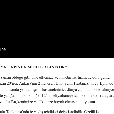
NYA ÇAPINDA MODEL ALINIYOR”
aman olduğu gibi yine ülkemize ve milletimize hizmetle dolu günler,
zin 20’nci, Ankara’nın 2’nci eseri Etlik Şehir Hastanesi’ni 28 Eylül’de
rı arasında yer alan şehir hastanelerimiz, dünya çapında model alınıyor
nde yatağa, bin polikliniğe, 125 ameliyathaneye sahip en modern araçlarl
ez daha Başkentimize ve ülkemize hayırlı olmasını diliyorum.
u Toplantısı’nda iç ve dış tehditleri değerlendirdik. Özellikle