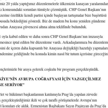
ğimiz 20 yılda yaptığımız düzenlemelerle ülkemizin kanayan yaralarında
kkı konusundaki sorunları tümüyle çözmüştük. CHP Genel Başkanı’nın
ine özellikle kendi partisi içinde başlayan tartışmalar bize başörtüsü
 pusuda beklediğini gösterdi. Biz de madem bu konu yeniden gündeme
udan Anayasa güvencesi altına alma teklifinde bulunduk.
411 oyla kabul edilen ve daha sonra CHP Genel Başkanı’nın imzasıyla
esince iptal edilen bir düzenleme vardı. Arkadaşlarımıza bu düzenlem
ini de içeren daha kapsamlı bir Anayasa değişikliği hazırlığı yapmaları
ndemine geldiğinde bu konuda kimin nasıl bir tutum içerisine gireceğin
çlerimizle bir araya gelerek coşkulu bir program gerçekleştirdik.
KİYE’NİN AVRUPA COĞRAFYASI İÇİN VAZGEÇİLMEZ
E SERİYOR”
t ve hükûmet başkanlarının katılımıyla Prag’da yapılan zirvede
 gerçekleştirdiğimiz ikili ve çok taraflı görüşmelerde Avrupa’nın
sel konuları ele aldık. Ermenistan Başbakanı Sayın Paşinyan da Prag’da