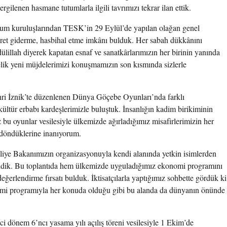
rgilenen hasmane tutumlarla ilgili tavrımızı tekrar ilan ettik.
lum kuruluşlarından TESK’in 29 Eylül’de yapılan olağan genel
sret giderme, hasbihal etme imkânı bulduk. Her sabah dükkânını
lillah diyerek kapatan esnaf ve sanatkârlarımızın her birinin yanında
lik yeni müjdelerimizi konuşmamızın son kısmında sizlerle
hri İznik’te düzenlenen Dünya Göçebe Oyunları’nda farklı
kültür erbabı kardeşlerimizle buluştuk. İnsanlığın kadim birikiminin
bu oyunlar vesilesiyle ülkemizde ağırladığımız misafirlerimizin her
k döndüklerine inanıyorum.
iye Bakanımızın organizasyonuyla kendi alanında yetkin isimlerden
 geldik. Bu toplantıda hem ülkemizde uyguladığımız ekonomi programını
eğerlendirme fırsatı bulduk. İktisatçılarla yaptığımız sohbette gördük ki
omi programıyla her konuda olduğu gibi bu alanda da dünyanın önünde
i dönem 6’ncı yasama yılı açılış töreni vesilesiyle 1 Ekim’de