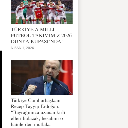
TÜRKİYE A MİLLİ
FUTBOL TAKIMIMIZ 2026
DÜNYA KUPASI’NDA!
NISAN 1, 2026
Türkiye Cumhurbaşkanı
Recep Tayyip Erdoğan:
“Bayrağımıza uzanan kirli
elleri bulacak, hesabını o
hainlerden mutlaka