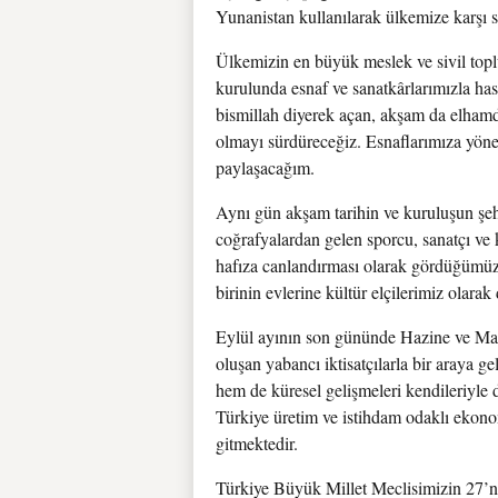
Yunanistan kullanılarak ülkemize karşı se
Ülkemizin en büyük meslek ve sivil top
kurulunda esnaf ve sanatkârlarımızla ha
bismillah diyerek açan, akşam da elhamdü
olmayı sürdüreceğiz. Esnaflarımıza yöne
paylaşacağım.
Aynı gün akşam tarihin ve kuruluşun şe
coğrafyalardan gelen sporcu, sanatçı ve 
hafıza canlandırması olarak gördüğümüz 
birinin evlerine kültür elçilerimiz olara
Eylül ayının son gününde Hazine ve Mal
oluşan yabancı iktisatçılarla bir araya
hem de küresel gelişmeleri kendileriyle d
Türkiye üretim ve istihdam odaklı ekon
gitmektedir.
Türkiye Büyük Millet Meclisimizin 27’nc