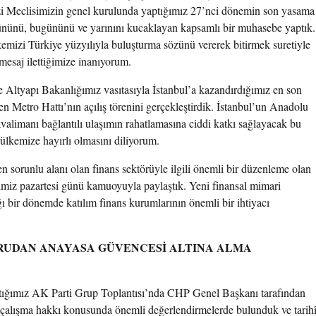
Gazi Meclisimizin genel kurulunda yaptığımız 27’nci dönemin son yasama
dününü, bugününü ve yarınını kucaklayan kapsamlı bir muhasebe yaptık.
zi Türkiye yüzyılıyla buluşturma sözünü vererek bitirmek suretiyle
 mesaj ilettiğimize inanıyorum.
 Altyapı Bakanlığımız vasıtasıyla İstanbul’a kazandırdığımız en son
 Metro Hattı’nın açılış törenini gerçekleştirdik. İstanbul’un Anadolu
limanı bağlantılı ulaşımın rahatlamasına ciddi katkı sağlayacak bu
 ülkemize hayırlı olmasını diliyorum.
 sorunlu alanı olan finans sektörüyle ilgili önemli bir düzenleme olan
ğimiz pazartesi günü kamuoyuyla paylaştık. Yeni finansal mimari
ı bir dönemde katılım finans kurumlarının önemli bir ihtiyacı
UDAN ANAYASA GÜVENCESİ ALTINA ALMA
tığımız AK Parti Grup Toplantısı’nda CHP Genel Başkanı tarafından
çalışma hakkı konusunda önemli değerlendirmelerde bulunduk ve tarih