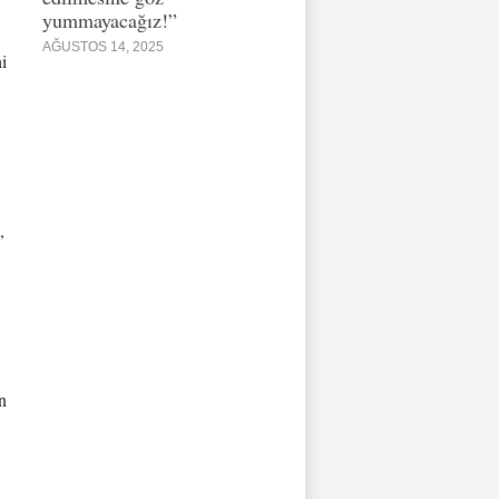
yummayacağız!”
AĞUSTOS 14, 2025
i
,
n