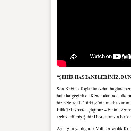
“ŞEHİR HASTANELERİMİZ, DÜ
Son Kabine Toplantımızdan bugüne her z
haftalar geçirdik. Kendi alanında ülkemi
hizmete açtık. Türkiye’nin marka kurumla
Etlik’te hizmete açtığımız 4 binin üzeri
teçhiz edilmiş Şehir Hastanemizin bir k
Aynı gün yaptığımız Millî Güvenlik Kurul