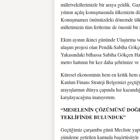
milletvekillerimizle bir araya geldik. 
yılının açılış konuşmasında ülkemizin 
Konuşmamızı önümüzdeki dönemde ülkemi
milletimizin tüm fertlerine de önemli bir
Ekim ayının ikinci gününde Ulaştırma ve
ulaşım projesi olan Pendik-Sabiha Gökçen
Yakasındaki bilhassa Sabiha Gökçen Hava
metro hattının bir kez daha şehrimize ve
Küresel ekonominin hem en kritik hem en
Katılım Finans Strateji Belgemizi geçti
arayışlarının dünya çapında hız kazandığ
karşılayacağına inanıyorum.
“MESELENİN ÇÖZÜMÜNÜ DOĞR
TEKLİFİNDE BULUNDUK”
Geçtiğimiz çarşamba günü Mecliste yap
gündeme getirilen kamuda başörtüsüyle 