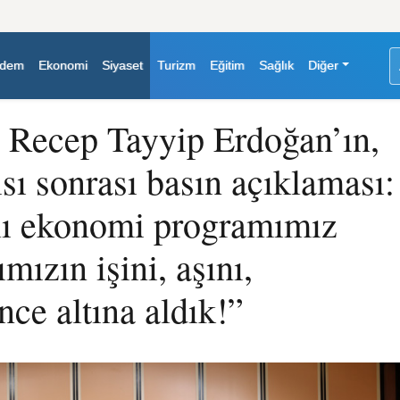
dem
Ekonomi
Siyaset
Turizm
Eğitim
Sağlık
Diğer
Recep Tayyip Erdoğan’ın,
sı sonrası basın açıklaması:
lı ekonomi programımız
mızın işini, aşını,
nce altına aldık!”