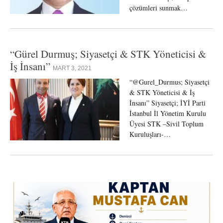
çözümleri sunmak…
“Gürel Durmuş; Siyasetçi & STK Yöneticisi &
İş İnsanı”
MART 3, 2021
“@Gurel_Durmus; Siyasetçi
& STK Yöneticisi & İş
İnsanı” Siyasetçi; İYİ Parti
İstanbul İl Yönetim Kurulu
Üyesi STK –Sivil Toplum
Kuruluşları-…