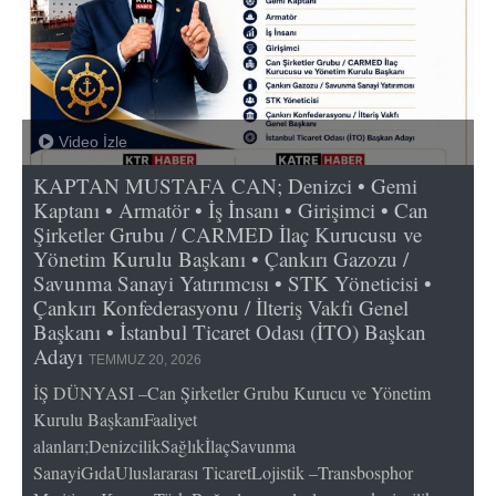
Video İzle
KAPTAN MUSTAFA CAN; Denizci • Gemi
Kaptanı • Armatör • İş İnsanı • Girişimci • Can
Şirketler Grubu / CARMED İlaç Kurucusu ve
Yönetim Kurulu Başkanı • Çankırı Gazozu /
Savunma Sanayi Yatırımcısı • STK Yöneticisi •
Çankırı Konfederasyonu / İlteriş Vakfı Genel
Başkanı • İstanbul Ticaret Odası (İTO) Başkan
Adayı
TEMMUZ 20, 2026
İŞ DÜNYASI –Can Şirketler Grubu Kurucu ve Yönetim
Kurulu BaşkanıFaaliyet
alanları;DenizcilikSağlıkİlaçSavunma
SanayiGıdaUluslararası TicaretLojistik –Transbosphor