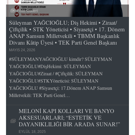
Foto Galeri
Süleyman YAĞCIOĞLU; Diş Hekimi • Ziraat/
Çiftçilik • STK Yöneticisi • Siyasetçi • 17. Dönem
ANAP Samsun Milletvekili • TBMM Başkanlık
Divanı Kâtip Üyesi • TEK Parti Genel Başkanı
MAYIS 24, 2026
#SÜLEYMANYAĞCIOĞLU kimdir? SÜLEYMAN
YAĞCIOĞLU#DişHekimi: SÜLEYMAN
YAĞCIOĞLU#Ziraat / #Çiftçilik: SÜLEYMAN
YAĞCIOĞLU#STKYöneticisi: SÜLEYMAN
YAĞCIOĞLU #Siyasetçi: 17.Dönem ANAP Samsun
Milletvekili: TEK Parti Genel…
MELONİ KAPI KOLLARI VE BANYO
AKSESUARLARI; “ESTETİK VE
DAYANIKLILIĞI BİR ARADA SUNAR!”
EYLÜL 18, 2025