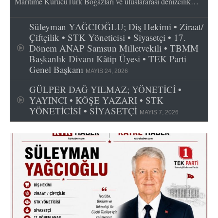
Maritime KurucuTürk Boğazları ve uluslararası denizcilik…
Süleyman YAĞCIOĞLU; Diş Hekimi • Ziraat/
Çiftçilik • STK Yöneticisi • Siyasetçi • 17.
Dönem ANAP Samsun Milletvekili • TBMM
Başkanlık Divanı Kâtip Üyesi • TEK Parti
Genel Başkanı
MAYIS 24, 2026
GÜLPER DAĞ YILMAZ; YÖNETİCİ •
YAYINCI • KÖŞE YAZARI • STK
YÖNETİCİSİ • SİYASETÇİ
MAYIS 7, 2026