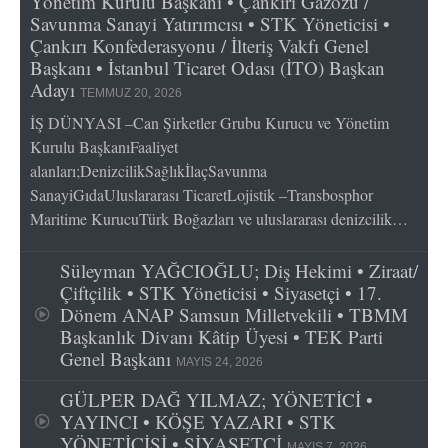
Yönetim Kurulu Başkanı • Çankırı Gazozu /
Savunma Sanayi Yatırımcısı • STK Yöneticisi •
Çankırı Konfederasyonu / İlteriş Vakfı Genel
Başkanı • İstanbul Ticaret Odası (İTO) Başkan
Adayı
TEMMUZ 20, 2026
İŞ DÜNYASI –Can Şirketler Grubu Kurucu ve Yönetim
Kurulu BaşkanıFaaliyet
alanları;DenizcilikSağlıkİlaçSavunma
SanayiGıdaUluslararası TicaretLojistik –Transbosphor
Maritime KurucuTürk Boğazları ve uluslararası denizcilik…
Süleyman YAĞCIOĞLU; Diş Hekimi • Ziraat/
Çiftçilik • STK Yöneticisi • Siyasetçi • 17.
Dönem ANAP Samsun Milletvekili • TBMM
Başkanlık Divanı Kâtip Üyesi • TEK Parti
Genel Başkanı
MAYIS 24, 2026
GÜLPER DAĞ YILMAZ; YÖNETİCİ •
YAYINCI • KÖŞE YAZARI • STK
YÖNETİCİSİ • SİYASETÇİ
MAYIS 7, 2026