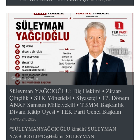
Foto Galeri
Süleyman YAĞCIOĞLU; Diş Hekimi • Ziraat/
Çiftçilik • STK Yöneticisi • Siyasetçi • 17. Dönem
ANAP Samsun Milletvekili • TBMM Başkanlık
Divanı Kâtip Üyesi • TEK Parti Genel Başkanı
MAYIS 24, 2026
#SÜLEYMANYAĞCIOĞLU kimdir? SÜLEYMAN
YAĞCIOĞLU#DişHekimi: SÜLEYMAN