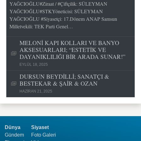
YAĞCIOĞLU#Ziraat / #Çiftçilik: SÜLEYMAN
YAĞCIOĞLU#STKYöneticisi: SÜLEYMAN
YAĞCIOĞLU #Siyasetçi: 17.Dönem ANAP Samsun
Milletvekili: TEK Parti Genel…
MELONİ KAPI KOLLARI VE BANYO
AKSESUARLARI; “ESTETİK VE
DAYANIKLILIĞI BİR ARADA SUNAR!”
EYLÜL 18, 2025
DURSUN BEYDİLLİ; SANATÇI &
BESTEKAR & ŞAİR & OZAN
HAZIRAN 21, 2025
Dünya
Siyaset
Gündem
Foto Galeri