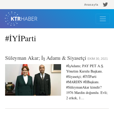
Anasayfa
#İYİParti
Süleyman Akar; İş Adamı & Siyasetçi
EKIM 30, 2021
#İşAdamı; PAY PET A.Ş.
Yönetim Kurulu Başkanı.
#Siyasetçi; #İYİParti
#MARDİN #İlBaşkanı.
#SüleymanAkar kimdir?
1976 Mardin doğumlu. Evli;
2 erkek, 1…