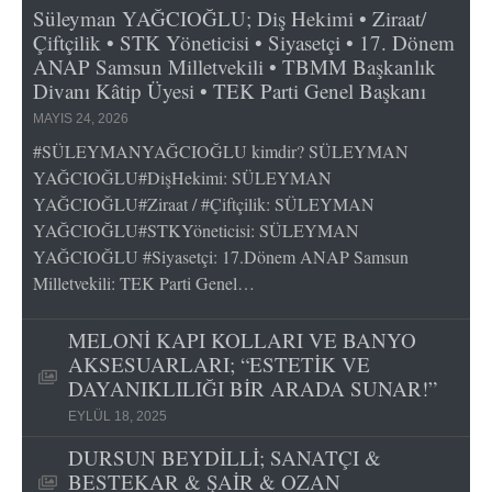
Süleyman YAĞCIOĞLU; Diş Hekimi • Ziraat/
Çiftçilik • STK Yöneticisi • Siyasetçi • 17. Dönem
ANAP Samsun Milletvekili • TBMM Başkanlık
Divanı Kâtip Üyesi • TEK Parti Genel Başkanı
MAYIS 24, 2026
#SÜLEYMANYAĞCIOĞLU kimdir? SÜLEYMAN
YAĞCIOĞLU#DişHekimi: SÜLEYMAN
YAĞCIOĞLU#Ziraat / #Çiftçilik: SÜLEYMAN
YAĞCIOĞLU#STKYöneticisi: SÜLEYMAN
YAĞCIOĞLU #Siyasetçi: 17.Dönem ANAP Samsun
Milletvekili: TEK Parti Genel…
MELONİ KAPI KOLLARI VE BANYO
AKSESUARLARI; “ESTETİK VE
DAYANIKLILIĞI BİR ARADA SUNAR!”
EYLÜL 18, 2025
DURSUN BEYDİLLİ; SANATÇI &
BESTEKAR & ŞAİR & OZAN