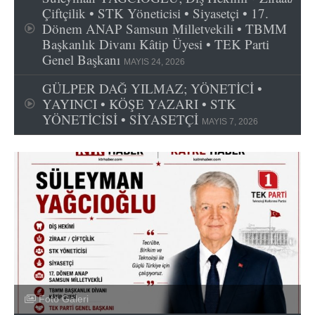
Çiftçilik • STK Yöneticisi • Siyasetçi • 17.
Dönem ANAP Samsun Milletvekili • TBMM
Başkanlık Divanı Kâtip Üyesi • TEK Parti
Genel Başkanı
MAYIS 24, 2026
GÜLPER DAĞ YILMAZ; YÖNETİCİ •
YAYINCI • KÖŞE YAZARI • STK
YÖNETİCİSİ • SİYASETÇİ
MAYIS 7, 2026
Foto Galeri