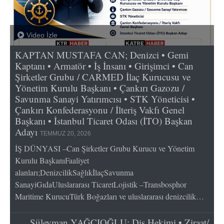
Video İzle
KAPTAN MUSTAFA CAN; Denizci • Gemi
Kaptanı • Armatör • İş İnsanı • Girişimci • Can
Şirketler Grubu / CARMED İlaç Kurucusu ve
Yönetim Kurulu Başkanı • Çankırı Gazozu /
Savunma Sanayi Yatırımcısı • STK Yöneticisi •
Çankırı Konfederasyonu / İlteriş Vakfı Genel
Başkanı • İstanbul Ticaret Odası (İTO) Başkan
Adayı
TEMMUZ 20, 2026
İŞ DÜNYASI –Can Şirketler Grubu Kurucu ve Yönetim
Kurulu BaşkanıFaaliyet
alanları;DenizcilikSağlıkİlaçSavunma
SanayiGıdaUluslararası TicaretLojistik –Transbosphor
Maritime KurucuTürk Boğazları ve uluslararası denizcilik…
Süleyman YAĞCIOĞLU; Diş Hekimi • Ziraat/