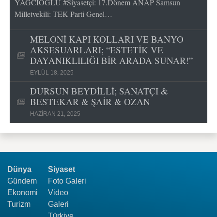
YAĞCIOĞLU #Siyasetçi: 17.Dönem ANAP Samsun
Milletvekili: TEK Parti Genel…
MELONİ KAPI KOLLARI VE BANYO
AKSESUARLARI; “ESTETİK VE
DAYANIKLILIĞI BİR ARADA SUNAR!”
EYLÜL 18, 2025
DURSUN BEYDİLLİ; SANATÇI &
BESTEKAR & ŞAİR & OZAN
HAZIRAN 21, 2025
Dünya
Siyaset
Gündem
Foto Galeri
Ekonomi
Video
Turizm
Galeri
Türkiye