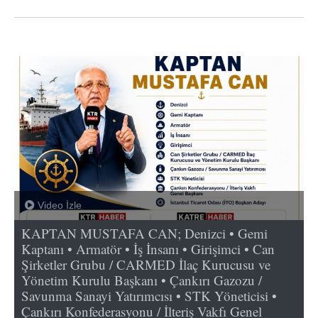
Video İzle
KAPTAN MUSTAFA CAN; Denizci • Gemi
Kaptanı • Armatör • İş İnsanı • Girişimci • Can
Şirketler Grubu / CARMED İlaç Kurucusu ve
Yönetim Kurulu Başkanı • Çankırı Gazozu /
Savunma Sanayi Yatırımcısı • STK Yöneticisi •
Çankırı Konfederasyonu / İlteriş Vakfı Genel