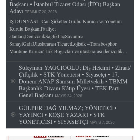
Başkanı • İstanbul Ticaret Odası (İTO) Başkan
Adayı
TEMMUZ 20, 2026
İŞ DÜNYASI –Can Şirketler Grubu Kurucu ve Yönetim
Kurulu BaşkanıFaaliyet
alanları;DenizcilikSağlıkİlaçSavunma
SanayiGıdaUluslararası TicaretLojistik –Transbosphor
Maritime KurucuTürk Boğazları ve uluslararası denizcilik…
Süleyman YAĞCIOĞLU; Diş Hekimi • Ziraat/
Çiftçilik • STK Yöneticisi • Siyasetçi • 17.
Dönem ANAP Samsun Milletvekili • TBMM
Başkanlık Divanı Kâtip Üyesi • TEK Parti
Genel Başkanı
MAYIS 24, 2026
GÜLPER DAĞ YILMAZ; YÖNETİCİ •
YAYINCI • KÖŞE YAZARI • STK
YÖNETİCİSİ • SİYASETÇİ
MAYIS 7, 2026