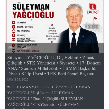
Foto Galeri
Süleyman YAĞCIOĞLU; Diş Hekimi • Ziraat/
Çiftçilik • STK Yöneticisi • Siyasetçi • 17. Dönem
ANAP Samsun Milletvekili • TBMM Başkanlık
Divanı Kâtip Üyesi • TEK Parti Genel Başkanı
MAYIS 24, 2026
#SÜLEYMANYAĞCIOĞLU kimdir? SÜLEYMAN
YAĞCIOĞLU#DişHekimi: SÜLEYMAN
YAĞCIOĞLU#Ziraat / #Çiftçilik: SÜLEYMAN
YAĞCIOĞLU#STKYöneticisi: SÜLEYMAN