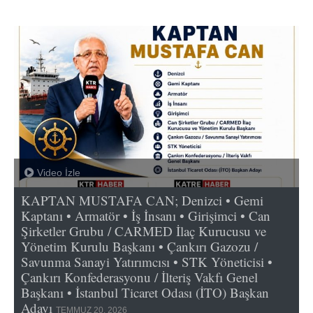
Video İzle
KAPTAN MUSTAFA CAN; Denizci • Gemi
Kaptanı • Armatör • İş İnsanı • Girişimci • Can
Şirketler Grubu / CARMED İlaç Kurucusu ve
Yönetim Kurulu Başkanı • Çankırı Gazozu /
Savunma Sanayi Yatırımcısı • STK Yöneticisi •
Çankırı Konfederasyonu / İlteriş Vakfı Genel
Başkanı • İstanbul Ticaret Odası (İTO) Başkan
Adayı
TEMMUZ 20, 2026