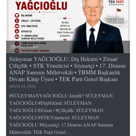
Foto Galeri
Süleyman YAĞCIOĞLU; Diş Hekimi • Ziraat/
Çiftçilik • STK Yöneticisi • Siyasetçi • 17. Dönem
ANAP Samsun Milletvekili • TBMM Başkanlık
Divanı Kâtip Üyesi • TEK Parti Genel Başkanı
MAYIS 24, 2026
#SÜLEYMANYAĞCIOĞLU kimdir? SÜLEYMAN
YAĞCIOĞLU#DişHekimi: SÜLEYMAN
YAĞCIOĞLU#Ziraat / #Çiftçilik: SÜLEYMAN
YAĞCIOĞLU#STKYöneticisi: SÜLEYMAN
YAĞCIOĞLU #Siyasetçi: 17.Dönem ANAP Samsun
Milletvekili: TEK Parti Genel…