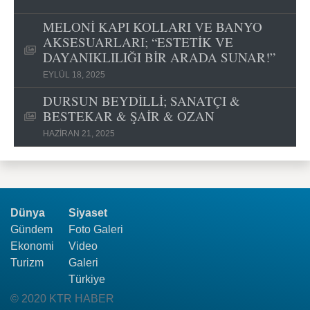
MELONİ KAPI KOLLARI VE BANYO
AKSESUARLARI; “ESTETİK VE
DAYANIKLILIĞI BİR ARADA SUNAR!”
EYLÜL 18, 2025
DURSUN BEYDİLLİ; SANATÇI &
BESTEKAR & ŞAİR & OZAN
HAZIRAN 21, 2025
Dünya
Siyaset
Gündem
Foto Galeri
Ekonomi
Video
Turizm
Galeri
Türkiye
© 2020 KTR HABER