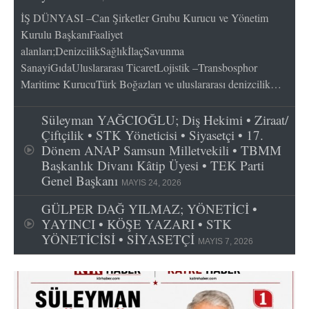
İŞ DÜNYASI –Can Şirketler Grubu Kurucu ve Yönetim
Kurulu BaşkanıFaaliyet
alanları;DenizcilikSağlıkİlaçSavunma
SanayiGıdaUluslararası TicaretLojistik –Transbosphor
Maritime KurucuTürk Boğazları ve uluslararası denizcilik…
Süleyman YAĞCIOĞLU; Diş Hekimi • Ziraat/
Çiftçilik • STK Yöneticisi • Siyasetçi • 17.
Dönem ANAP Samsun Milletvekili • TBMM
Başkanlık Divanı Kâtip Üyesi • TEK Parti
Genel Başkanı
MAYIS 24, 2026
GÜLPER DAĞ YILMAZ; YÖNETİCİ •
YAYINCI • KÖŞE YAZARI • STK
YÖNETİCİSİ • SİYASETÇİ
MAYIS 7, 2026