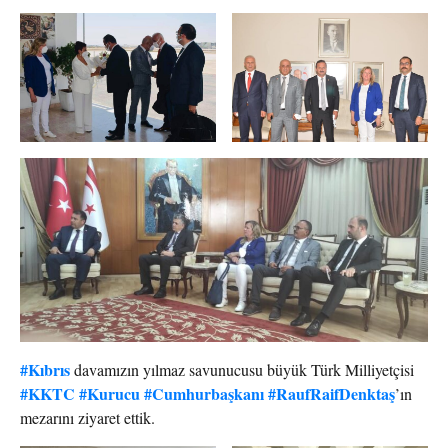
#Kıbrıs
davamızın yılmaz savunucusu büyük Türk Milliyetçisi
#KKTC
#Kurucu
#Cumhurbaşkanı
#RaufRaifDenktaş
’ın
mezarını ziyaret ettik.