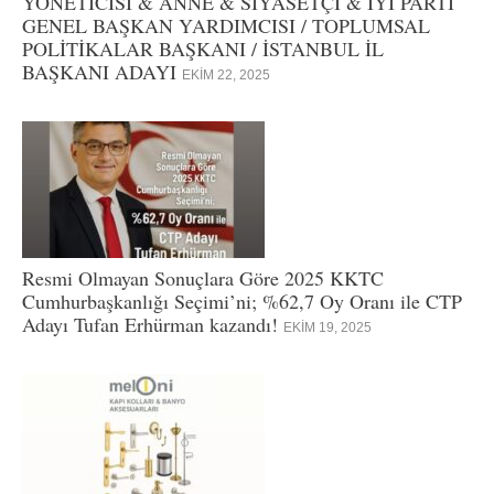
YÖNETİCİSİ & ANNE & SİYASETÇİ & İYİ PARTİ
GENEL BAŞKAN YARDIMCISI / TOPLUMSAL
POLİTİKALAR BAŞKANI / İSTANBUL İL
BAŞKANI ADAYI
EKIM 22, 2025
Resmi Olmayan Sonuçlara Göre 2025 KKTC
Cumhurbaşkanlığı Seçimi’ni; %62,7 Oy Oranı ile CTP
Adayı Tufan Erhürman kazandı!
EKIM 19, 2025