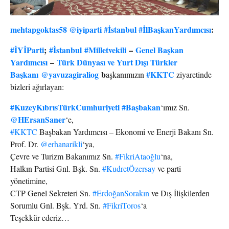
mehtapgoktas58
@iyiparti
#İstanbul
#İlBaşkanYardımcısı
:
#İYİParti
;
#İstanbul
#Milletvekili
–
Genel Başkan
Yardımcısı
–
Türk Dünyası ve Yurt Dışı Türkler
Başkanı
@yavuzagiraliog
b
#KKTC
aşkanımızın
ziyaretinde
bizleri ağırlayan:
#KuzeyKıbrısTürkCumhuriyeti
#Başbakan
‘ımız Sn.
@HErsanSaner
‘e,
#KKTC
Başbakan Yardımcısı – Ekonomi ve Enerji Bakanı Sn.
Prof. Dr.
@erhanarikli
‘ya,
Çevre ve Turizm Bakanımız Sn.
#FikriAtaoğlu
‘na,
Halkın Partisi Gnl. Bşk. Sn.
#KudretÖzersay
ve parti
yönetimine,
CTP Genel Sekreteri Sn.
#ErdoğanSorakın
ve Dış İlişkilerden
Sorumlu Gnl. Bşk. Yrd. Sn.
#FikriToros
‘a
Teşekkür ederiz…