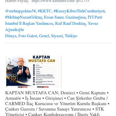
Haberi Paylaş:
https://www.ktrhaber.com/?p=2733
@mehtapgoktas58
,
#KKTC
,
#KuzeyKıbrısTürkCumhuriyeti
,
#MehtapNazanGöktaş
,
Ersan Saner
,
Gazimağusa
,
İYİ Parti
İstanbul İl Başkan Yardımcısı
,
Raif Rauf Denktaş
,
Yavuz
Ağıralioğlu
Dünya
,
Foto Galeri
,
Genel
,
Siyaset
,
Türkiye
KAPTAN MUSTAFA CAN; Denizci • Gemi Kaptanı •
Armatör • İş İnsanı • Girişimci • Can Şirketler Grubu /
CARMED İlaç Kurucusu ve Yönetim Kurulu Başkanı •
Çankırı Gazozu / Savunma Sanayi Yatırımcısı • STK
Yöneticisi • Çankırı Konfederasyonu / İlteriş Vakfı