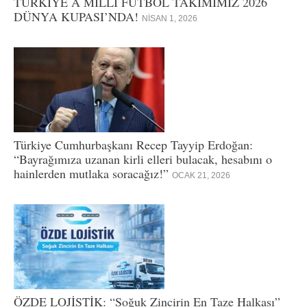
TÜRKİYE A MİLLİ FUTBOL TAKIMIMIZ 2026
DÜNYA KUPASI’NDA!
NISAN 1, 2026
Türkiye Cumhurbaşkanı Recep Tayyip Erdoğan:
“Bayrağımıza uzanan kirli elleri bulacak, hesabını o
hainlerden mutlaka soracağız!”
OCAK 21, 2026
ÖZDE LOJİSTİK: “Soğuk Zincirin En Taze Halkası”