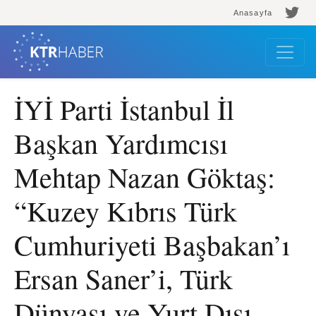
Anasayfa
İYİ Parti İstanbul İl
Başkan Yardımcısı
Mehtap Nazan Göktaş:
“Kuzey Kıbrıs Türk
Cumhuriyeti Başbakan’ı
Ersan Saner’i, Türk
Dünyası ve Yurt Dışı