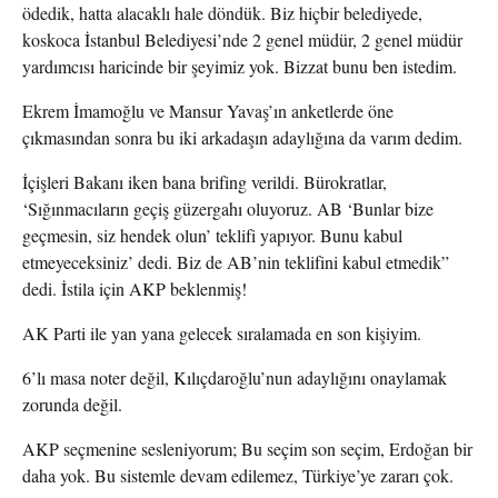
ödedik, hatta alacaklı hale döndük. Biz hiçbir belediyede,
koskoca İstanbul Belediyesi’nde 2 genel müdür, 2 genel müdür
yardımcısı haricinde bir şeyimiz yok. Bizzat bunu ben istedim.
Ekrem İmamoğlu ve Mansur Yavaş’ın anketlerde öne
çıkmasından sonra bu iki arkadaşın adaylığına da varım dedim.
İçişleri Bakanı iken bana brifing verildi. Bürokratlar,
‘Sığınmacıların geçiş güzergahı oluyoruz. AB ‘Bunlar bize
geçmesin, siz hendek olun’ teklifi yapıyor. Bunu kabul
etmeyeceksiniz’ dedi. Biz de AB’nin teklifini kabul etmedik”
dedi. İstila için AKP beklenmiş!
AK Parti ile yan yana gelecek sıralamada en son kişiyim.
6’lı masa noter değil, Kılıçdaroğlu’nun adaylığını onaylamak
zorunda değil.
AKP seçmenine sesleniyorum; Bu seçim son seçim, Erdoğan bir
daha yok. Bu sistemle devam edilemez, Türkiye’ye zararı çok.