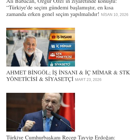
Ali Babacan, Özgür Özel’in ziyaretinde konuştu:
“Türkiye’de seçim gündemi başlamıştır, en kısa
zamanda erken genel seçim yapılmalıdır!
NISAN 10, 2026
AHMET BİNGÖL; İŞ İNSANI & İÇ MİMAR & STK
YÖNETİCİSİ & SİYASETÇİ
MART 23, 2026
Türkiye Cumhurbaşkanı Recep Tayyip Erdoğan: