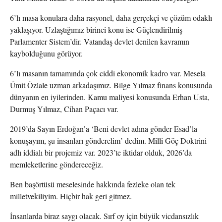
6’lı masa konulara daha rasyonel, daha gerçekçi ve çözüm odaklı
yaklaşıyor. Uzlaştığımız birinci konu ise Güçlendirilmiş
Parlamenter Sistem’dir. Vatandaş devlet denilen kavramın
kaybolduğunu görüyor.
6’lı masanın tamamında çok ciddi ekonomik kadro var. Mesela
Ümit Özlale uzman arkadaşımız. Bilge Yılmaz finans konusunda
dünyanın en iyilerinden. Kamu maliyesi konusunda Erhan Usta,
Durmuş Yılmaz, Cihan Paçacı var.
2019’da Sayın Erdoğan’a ‘Beni devlet adına gönder Esad’la
konuşayım, şu insanları gönderelim’ dedim. Milli Göç Doktrini
adlı iddialı bir projemiz var. 2023’te iktidar olduk, 2026’da
memleketlerine göndereceğiz.
Ben başörtüsü meselesinde hakkında fezleke olan tek
milletvekiliyim. Hiçbir hak geri gitmez.
İnsanlarda biraz saygı olacak. Sırf oy için büyük vicdansızlık