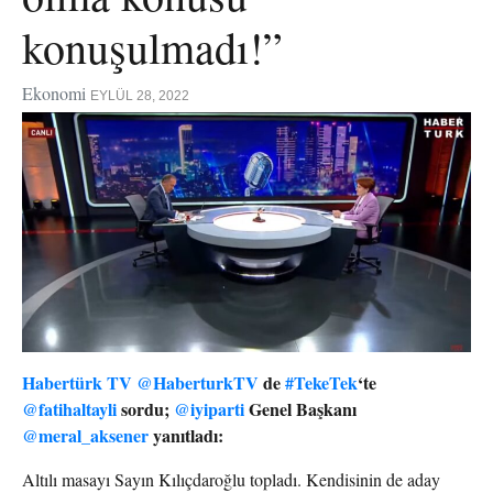
konuşulmadı!”
Ekonomi
EYLÜL 28, 2022
Habertürk TV @HaberturkTV
de
#TekeTek
‘te
@fatihaltayli
sordu;
@iyiparti
Genel Başkanı
@meral_aksener
yanıtladı:
Altılı masayı Sayın Kılıçdaroğlu topladı. Kendisinin de aday