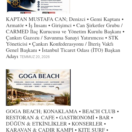
KAPTAN MUSTAFA CAN; Denizci • Gemi Kaptanı •
Armatör • İş İnsanı • Girişimci • Can Şirketler Grubu /
CARMED İlaç Kurucusu ve Yönetim Kurulu Başkanı •
Çankırı Gazozu / Savunma Sanayi Yatırımcısı • STK
Yöneticisi • Çankırı Konfederasyonu / İlteriş Vakfı
Genel Başkanı • İstanbul Ticaret Odası (İTO) Başkan
Adayı
TEMMUZ 20, 2026
GOGA BEACH; KONAKLAMA • BEACH CLUB •
RESTORAN & CAFE • GASTRONOMİ • BAR •
DÜĞÜN & ETKİNLİKLER • KONSERLER •
KARAVAN & ÇADIR KAMPI • KITE SURF •