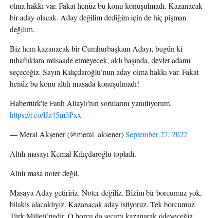
olma hakkı var. Fakat henüz bu konu konuşulmadı. Kazanacak
bir aday olacak. Aday değilim dediğim için de hiç pişman
değilim.
Biz hem kazanacak bir Cumhurbaşkanı Adayı, bugün ki
tuhaflıklara müsaade etmeyecek, aklı başında, devlet adamı
seçeceğiz. Sayın Kılıçdaroğlu’nun aday olma hakkı var. Fakat
henüz bu konu altılı masada konuşulmadı!
Habertürk'te Fatih Altaylı'nın sorularını yanıtlıyorum.
https://t.co/lJz45m3Pxx
— Meral Akşener (@meral_aksener)
September 27, 2022
Altılı masayı Kemal Kılıçdaroğlu topladı.
Altılı masa noter değil.
Masaya Aday getiririz. Noter değiliz. Bizim bir borcumuz yok,
bilakis alacaklıyız. Kazanacak aday istiyoruz. Tek borcumuz
Türk Milleti’nedir. O borcu da seçimi kazanarak ödeyeceğiz.