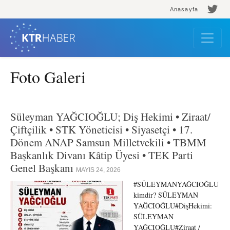
Anasayfa
Foto Galeri
Süleyman YAĞCIOĞLU; Diş Hekimi • Ziraat/
Çiftçilik • STK Yöneticisi • Siyasetçi • 17.
Dönem ANAP Samsun Milletvekili • TBMM
Başkanlık Divanı Kâtip Üyesi • TEK Parti
Genel Başkanı
MAYIS 24, 2026
#SÜLEYMANYAĞCIOĞLU
kimdir? SÜLEYMAN
YAĞCIOĞLU#DişHekimi:
SÜLEYMAN
YAĞCIOĞLU#Ziraat /