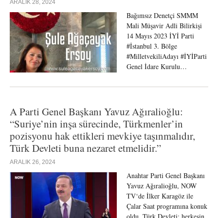
ARALIK 28, 2024
Bağımsız Denetçi SMMM
Mali Müşavir Adli Bilirkişi
14 Mayıs 2023 İYİ Parti
#İstanbul 3. Bölge
#MilletvekiliAdayı #İYİParti
Genel İdare Kurulu…
A Parti Genel Başkanı Yavuz Ağıralioğlu:
“Suriye’nin inşa sürecinde, Türkmenler’in
pozisyonu hak ettikleri mevkiye taşınmalıdır,
Türk Devleti buna nezaret etmelidir.”
ARALIK 26, 2024
Anahtar Parti Genel Başkanı
Yavuz Ağıralioğlu, NOW
TV‘de İlker Karagöz ile
Çalar Saat programına konuk
oldu. Türk Devleti; herkesin