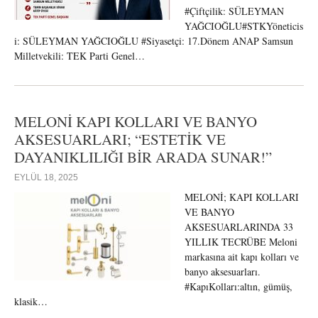
#Çiftçilik: SÜLEYMAN
YAĞCIOĞLU#STKYöneticis
i: SÜLEYMAN YAĞCIOĞLU #Siyasetçi: 17.Dönem ANAP Samsun
Milletvekili: TEK Parti Genel…
MELONİ KAPI KOLLARI VE BANYO
AKSESUARLARI; “ESTETİK VE
DAYANIKLILIĞI BİR ARADA SUNAR!”
EYLÜL 18, 2025
MELONİ; KAPI KOLLARI
VE BANYO
AKSESUARLARINDA 33
YILLIK TECRÜBE Meloni
markasına ait kapı kolları ve
banyo aksesuarları.
#KapıKolları:altın, gümüş,
klasik…