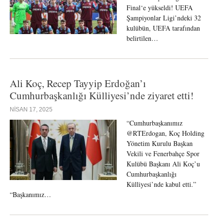
Final‘e yükseldi! UEFA
Şampiyonlar Ligi’ndeki 32
kulübün, UEFA tarafından
belirtilen…
Ali Koç, Recep Tayyip Erdoğan’ı
Cumhurbaşkanlığı Külliyesi’nde ziyaret etti!
NISAN 17, 2025
“Cumhurbaşkanımız
@RTErdogan, Koç Holding
Yönetim Kurulu Başkan
Vekili ve Fenerbahçe Spor
Kulübü Başkanı Ali Koç’u
Cumhurbaşkanlığı
Külliyesi’nde kabul etti.”
“Başkanımız…