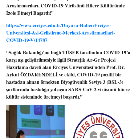
Araştırmacıları, COVID-19 Virüsünü Hücre Kültüründe
İzole Etmeyi Başardı!”
https://www.erciyes.edu.tr/Duyuru-Haber/Erciyes-
Universitesi-Asi-Gelistirme-Merkezi-Arastirmacilari-
COVID-19-V/14787
“Sağlık Bakanlığı’na bağlı TÜSEB tarafından COVID-19’a
karşı aşı geliştirilmesiyle ilgili Stratejik Ar-Ge Projesi
Hazırlama daveti alan Erciyes Üniversitesi’nden Prof. Dr.
Aykut ÖZDARENDELİ ve ekibi, COVID-19 pozitif bir
hastadan alınan örnekten Biyogüvenlik Seviye 3 (BSL-3)
şartlarında hastalığa yol açan SARS-CoV-2 virüsünü hücre
kültür sisteminde üretmeyi başardı.”