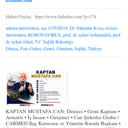
ktrhaber.com
Haberi Paylaş:
https://www.ktrhaber.com/?p=374
ankara üniversitesi
,
aşı
,
COVID19
,
Dr. Fahrettin Koca
,
erciyes
üniversitesi
,
KORONAVIRUS
,
prof. dr. aykut özdarendeli
,
prof.
dr. aykut özkul
,
T.C Sağlık Bakanlığı
Dünya
,
Foto Galeri
,
Genel
,
Gündem
,
Sağlık
,
Türkiye
KAPTAN MUSTAFA CAN; Denizci • Gemi Kaptanı •
Armatör • İş İnsanı • Girişimci • Can Şirketler Grubu /
CARMED İlaç Kurucusu ve Yönetim Kurulu Başkanı •