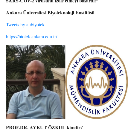
SARS-COV-2 virüsünü izole etmeyi başardı!”
Ankara Üniversitesi Biyoteknoloji Enstitüsü
Tweets by aubiyotek
https://biotek.ankara.edu.tr/
PROF.DR. AYKUT ÖZKUL kimdir?