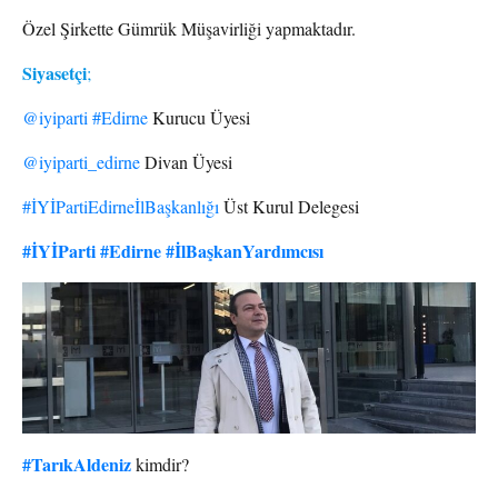
Özel Şirkette Gümrük Müşavirliği yapmaktadır.
Siyasetçi
;
@iyiparti
#Edirne
Kurucu Üyesi
@iyiparti_edirne
Divan Üyesi
#İYİPartiEdirneİlBaşkanlığı
Üst Kurul Delegesi
#İYİParti
#Edirne
#İlBaşkanYardımcısı
#TarıkAldeniz
kimdir?