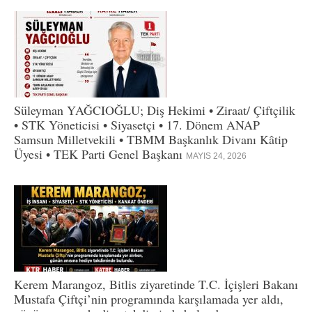
Süleyman YAĞCIOĞLU; Diş Hekimi • Ziraat/ Çiftçilik
• STK Yöneticisi • Siyasetçi • 17. Dönem ANAP
Samsun Milletvekili • TBMM Başkanlık Divanı Kâtip
Üyesi • TEK Parti Genel Başkanı
MAYIS 24, 2026
Kerem Marangoz, Bitlis ziyaretinde T.C. İçişleri Bakanı
Mustafa Çiftçi’nin programında karşılamada yer aldı,