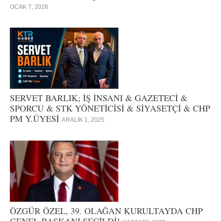
OCAK 7, 2026
SERVET BARLIK; İŞ İNSANI & GAZETECİ &
SPORCU & STK YÖNETİCİSİ & SİYASETÇİ & CHP
PM Y.ÜYESİ
ARALIK 1, 2025
ÖZGÜR ÖZEL, 39. OLAĞAN KURULTAYDA CHP
GENEL BAŞKANI SEÇİLDİ!