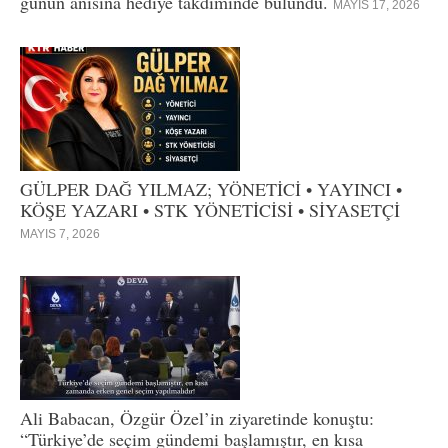
günün anısına hediye takdiminde bulundu.
MAYIS 17, 2026
GÜLPER DAĞ YILMAZ; YÖNETİCİ • YAYINCI •
KÖŞE YAZARI • STK YÖNETİCİSİ • SİYASETÇİ
MAYIS 7, 2026
Ali Babacan, Özgür Özel’in ziyaretinde konuştu:
“Türkiye’de seçim gündemi başlamıştır, en kısa