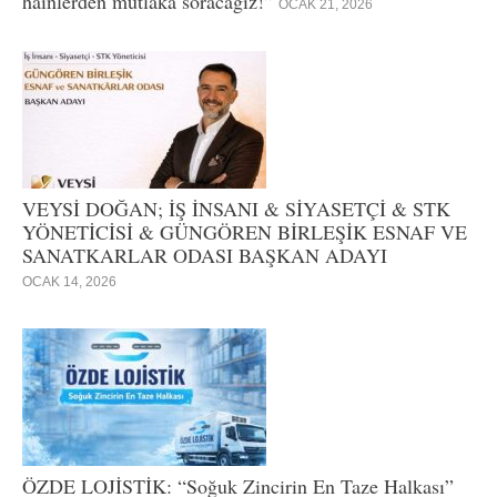
hainlerden mutlaka soracağız!”
OCAK 21, 2026
VEYSİ DOĞAN; İŞ İNSANI & SİYASETÇİ & STK
YÖNETİCİSİ & GÜNGÖREN BİRLEŞİK ESNAF VE
SANATKARLAR ODASI BAŞKAN ADAYI
OCAK 14, 2026
ÖZDE LOJİSTİK: “Soğuk Zincirin En Taze Halkası”