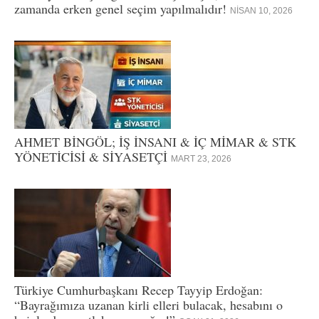
zamanda erken genel seçim yapılmalıdır!
NISAN 10, 2026
AHMET BİNGÖL; İŞ İNSANI & İÇ MİMAR & STK
YÖNETİCİSİ & SİYASETÇİ
MART 23, 2026
Türkiye Cumhurbaşkanı Recep Tayyip Erdoğan:
“Bayrağımıza uzanan kirli elleri bulacak, hesabını o