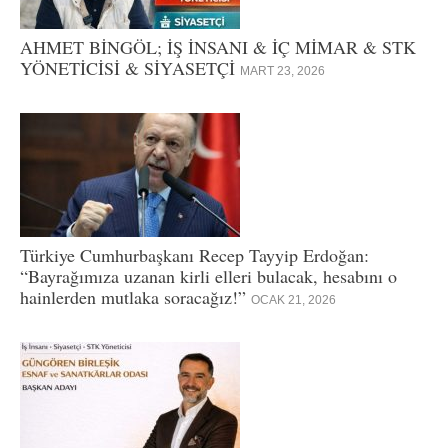
AHMET BİNGÖL; İŞ İNSANI & İÇ MİMAR & STK
YÖNETİCİSİ & SİYASETÇİ
MART 23, 2026
Türkiye Cumhurbaşkanı Recep Tayyip Erdoğan:
“Bayrağımıza uzanan kirli elleri bulacak, hesabını o
hainlerden mutlaka soracağız!”
OCAK 21, 2026