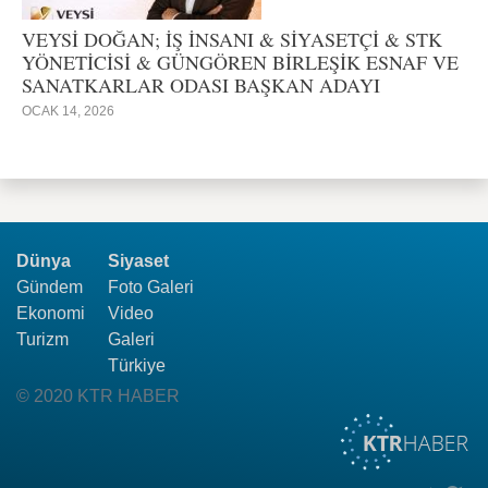
VEYSİ DOĞAN; İŞ İNSANI & SİYASETÇİ & STK
YÖNETİCİSİ & GÜNGÖREN BİRLEŞİK ESNAF VE
SANATKARLAR ODASI BAŞKAN ADAYI
OCAK 14, 2026
Dünya
Siyaset
Gündem
Foto Galeri
Ekonomi
Video
Turizm
Galeri
Türkiye
© 2020 KTR HABER