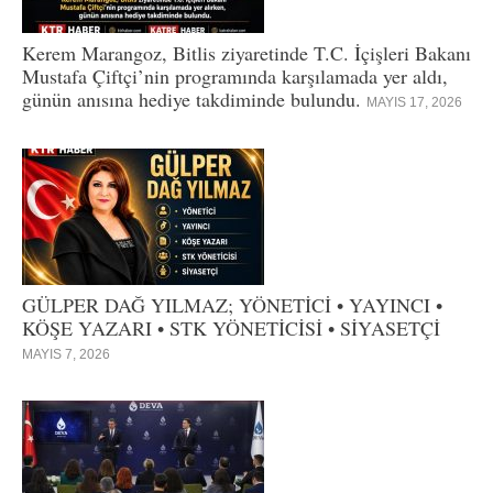
Kerem Marangoz, Bitlis ziyaretinde T.C. İçişleri Bakanı
Mustafa Çiftçi’nin programında karşılamada yer aldı,
günün anısına hediye takdiminde bulundu.
MAYIS 17, 2026
GÜLPER DAĞ YILMAZ; YÖNETİCİ • YAYINCI •
KÖŞE YAZARI • STK YÖNETİCİSİ • SİYASETÇİ
MAYIS 7, 2026