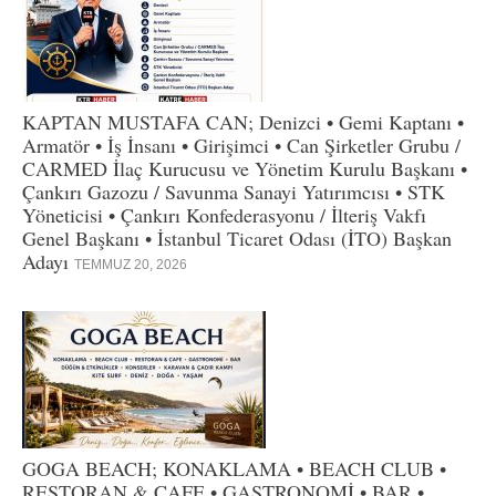
KAPTAN MUSTAFA CAN; Denizci • Gemi Kaptanı •
Armatör • İş İnsanı • Girişimci • Can Şirketler Grubu /
CARMED İlaç Kurucusu ve Yönetim Kurulu Başkanı •
Çankırı Gazozu / Savunma Sanayi Yatırımcısı • STK
Yöneticisi • Çankırı Konfederasyonu / İlteriş Vakfı
Genel Başkanı • İstanbul Ticaret Odası (İTO) Başkan
Adayı
TEMMUZ 20, 2026
GOGA BEACH; KONAKLAMA • BEACH CLUB •
RESTORAN & CAFE • GASTRONOMİ • BAR •