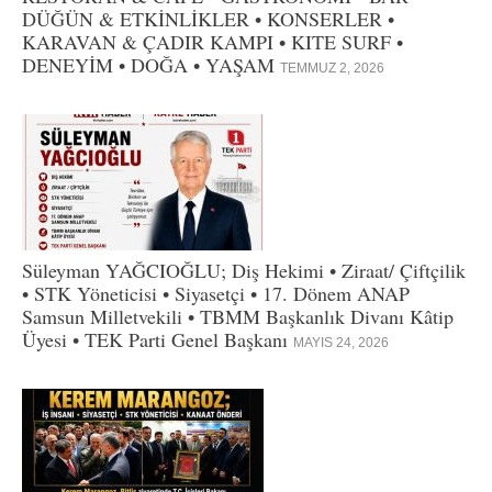
DÜĞÜN & ETKİNLİKLER • KONSERLER •
KARAVAN & ÇADIR KAMPI • KITE SURF •
DENEYİM • DOĞA • YAŞAM
TEMMUZ 2, 2026
Süleyman YAĞCIOĞLU; Diş Hekimi • Ziraat/ Çiftçilik
• STK Yöneticisi • Siyasetçi • 17. Dönem ANAP
Samsun Milletvekili • TBMM Başkanlık Divanı Kâtip
Üyesi • TEK Parti Genel Başkanı
MAYIS 24, 2026