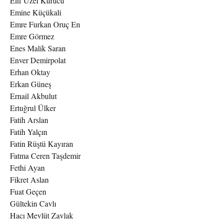
Elif Uzel Kurucu
Emine Küçükali
Emre Furkan Oruç En
Emre Görmez
Enes Malik Saran
Enver Demirpolat
Erhan Oktay
Erkan Güneş
Ernail Akbulut
Ertuğrul Ülker
Fatih Arslan
Fatih Yalçın
Fatin Rüştü Kayıran
Fatma Ceren Taşdemir
Fethi Ayan
Fikret Aslan
Fuat Geçen
Gültekin Cavlı
Hacı Mevlüt Zavlak