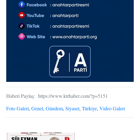
Haberi Paylaş:
https://www.ktrhaber.com/?p=5151
Foto Galeri
,
Genel
,
Gündem
,
Siyaset
,
Türkiye
,
Video Galeri