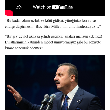
“Bu kadar olumsuzluk ve kötü gidişat, yüreğinize korku ve
endişe düşürmesin! Biz, Türk Milleti’nin umut kadrosuyuz…”
“Bir şey devlet aklıysa şehidi üzemez, anaları mahzun edemez!
Evlatlarımızın katilinden medet umuyormuşuz gibi bu acziyete
kimse sözcülük edemez!”