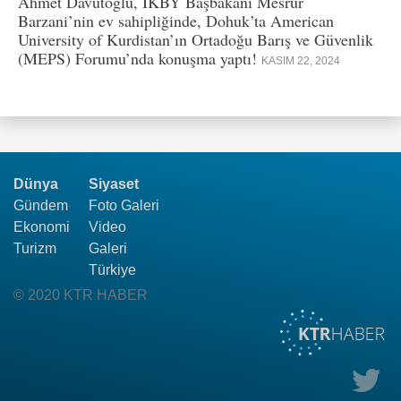
Ahmet Davutoğlu, IKBY Başbakanı Mesrur
Barzani’nin ev sahipliğinde, Dohuk’ta American
University of Kurdistan’ın Ortadoğu Barış ve Güvenlik
(MEPS) Forumu’nda konuşma yaptı!
KASIM 22, 2024
Dünya
Siyaset
Gündem
Foto Galeri
Ekonomi
Video
Turizm
Galeri
Türkiye
© 2020 KTR HABER