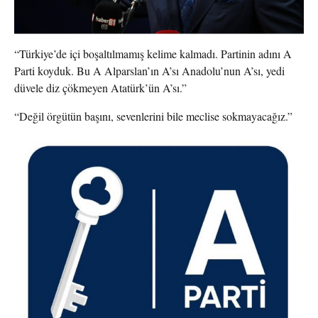
“Türkiye’de içi boşaltılmamış kelime kalmadı. Partinin adını A
Parti koyduk. Bu A Alparslan’ın A’sı Anadolu’nun A’sı, yedi
düvele diz çökmeyen Atatürk’ün A’sı.”
“Değil örgütün başını, sevenlerini bile meclise sokmayacağız.”