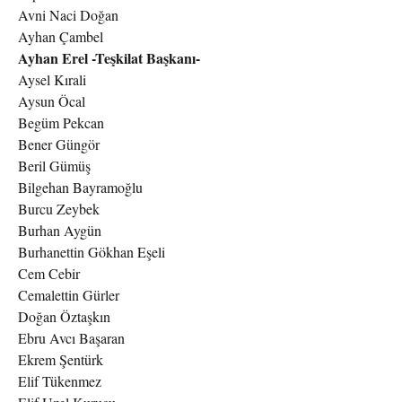
Avni Naci Doğan
Ayhan Çambel
Ayhan Erel -Teşkilat Başkanı-
Aysel Kırali
Aysun Öcal
Begüm Pekcan
Bener Güngör
Beril Gümüş
Bilgehan Bayramoğlu
Burcu Zeybek
Burhan Aygün
Burhanettin Gökhan Eşeli
Cem Cebir
Cemalettin Gürler
Doğan Öztaşkın
Ebru Avcı Başaran
Ekrem Şentürk
Elif Tükenmez