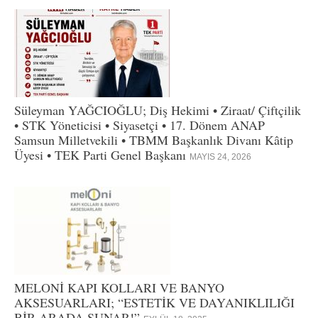
Süleyman YAĞCIOĞLU; Diş Hekimi • Ziraat/ Çiftçilik
• STK Yöneticisi • Siyasetçi • 17. Dönem ANAP
Samsun Milletvekili • TBMM Başkanlık Divanı Kâtip
Üyesi • TEK Parti Genel Başkanı
MAYIS 24, 2026
MELONİ KAPI KOLLARI VE BANYO
AKSESUARLARI; “ESTETİK VE DAYANIKLILIĞI
BİR ARADA SUNAR!”