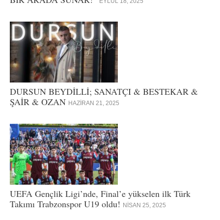
EYLÜL 18, 2025
DURSUN BEYDİLLİ; SANATÇI & BESTEKAR &
ŞAİR & OZAN
HAZIRAN 21, 2025
UEFA Gençlik Ligi’nde, Final’e yükselen ilk Türk
Takımı Trabzonspor U19 oldu!
NISAN 25, 2025