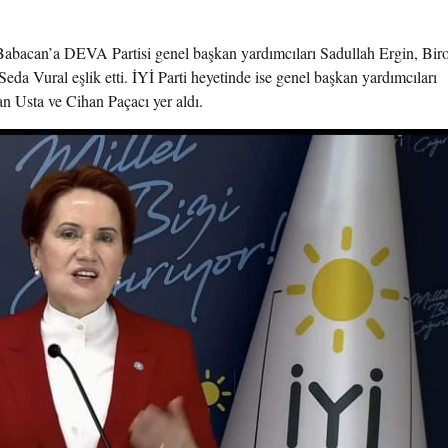
Babacan’a DEVA Partisi genel başkan yardımcıları Sadullah Ergin, Biro
a Vural eşlik etti. İYİ Parti heyetinde ise genel başkan yardımcıları
 Usta ve Cihan Paçacı yer aldı.