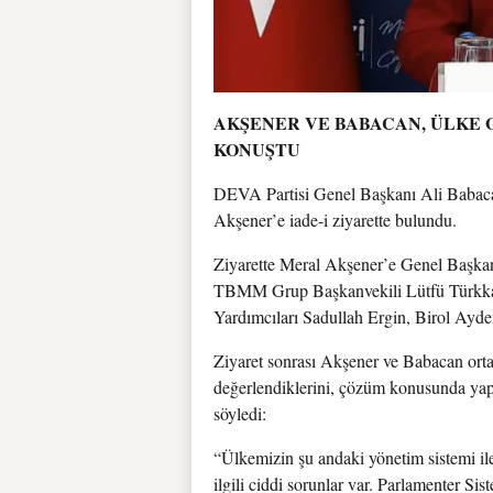
AKŞENER VE BABACAN, ÜLKE 
KONUŞTU
DEVA Partisi Genel Başkanı Ali Babacan
Akşener’e iade-i ziyarette bulundu.
Ziyarette Meral Akşener’e Genel Başka
TBMM Grup Başkanvekili Lütfü Türkkan e
Yardımcıları Sadullah Ergin, Birol Ayd
Ziyaret sonrası Akşener ve Babacan ort
değerlendiklerini, çözüm konusunda yapıl
söyledi:
“Ülkemizin şu andaki yönetim sistemi ile 
ilgili ciddi sorunlar var. Parlamenter S