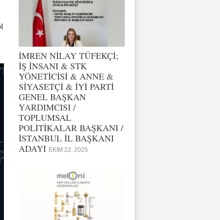
l
İMREN NİLAY TÜFEKÇİ;
İŞ İNSANI & STK
YÖNETİCİSİ & ANNE &
SİYASETÇİ & İYİ PARTİ
GENEL BAŞKAN
YARDIMCISI /
TOPLUMSAL
POLİTİKALAR BAŞKANI /
İSTANBUL İL BAŞKANI
ADAYI
EKIM 22, 2025