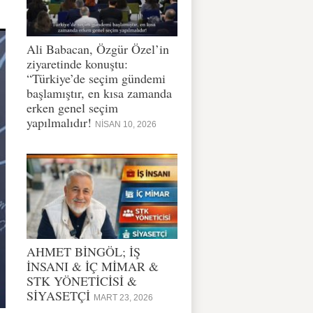
Ali Babacan, Özgür Özel’in
ziyaretinde konuştu:
“Türkiye’de seçim gündemi
başlamıştır, en kısa zamanda
erken genel seçim
yapılmalıdır!
NISAN 10, 2026
AHMET BİNGÖL; İŞ
İNSANI & İÇ MİMAR &
STK YÖNETİCİSİ &
SİYASETÇİ
MART 23, 2026