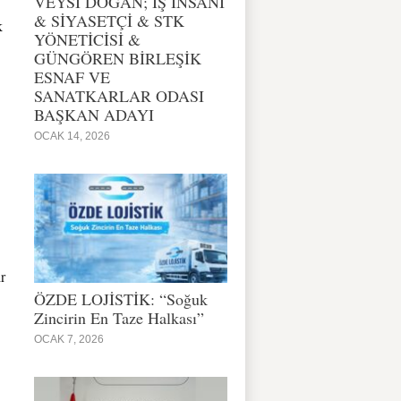
VEYSİ DOĞAN; İŞ İNSANI
& SİYASETÇİ & STK
k
YÖNETİCİSİ &
GÜNGÖREN BİRLEŞİK
ESNAF VE
SANATKARLAR ODASI
BAŞKAN ADAYI
OCAK 14, 2026
r
ÖZDE LOJİSTİK: “Soğuk
Zincirin En Taze Halkası”
OCAK 7, 2026