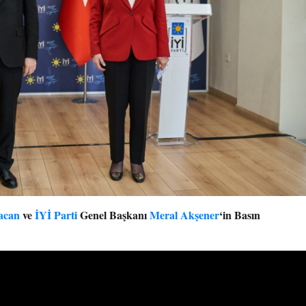
acan
ve
İYİ Parti
Genel Başkanı
Meral Akşener
‘in Basın