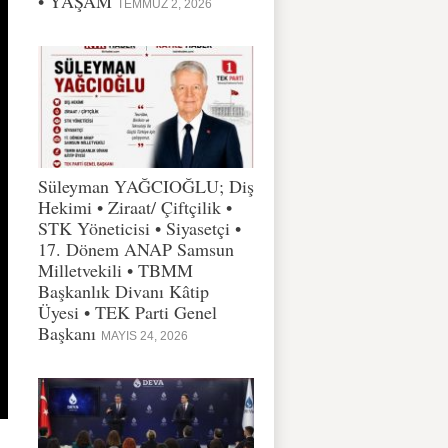
• YAŞAM
TEMMUZ 2, 2026
Süleyman YAĞCIOĞLU; Diş
Hekimi • Ziraat/ Çiftçilik •
STK Yöneticisi • Siyasetçi •
17. Dönem ANAP Samsun
Milletvekili • TBMM
Başkanlık Divanı Kâtip
Üyesi • TEK Parti Genel
Başkanı
MAYIS 24, 2026