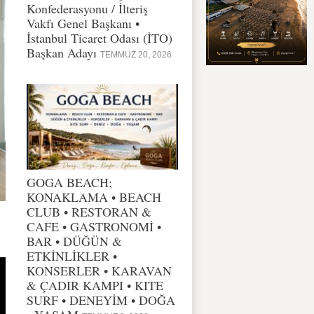
Konfederasyonu / İlteriş
Vakfı Genel Başkanı •
İstanbul Ticaret Odası (İTO)
Başkan Adayı
TEMMUZ 20, 2026
GOGA BEACH;
KONAKLAMA • BEACH
CLUB • RESTORAN &
CAFE • GASTRONOMİ •
BAR • DÜĞÜN &
ETKİNLİKLER •
KONSERLER • KARAVAN
& ÇADIR KAMPI • KITE
SURF • DENEYİM • DOĞA