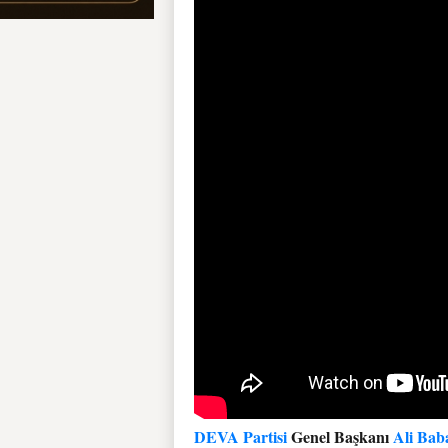
DEVA Partisi
Genel Başkanı
Ali Bab