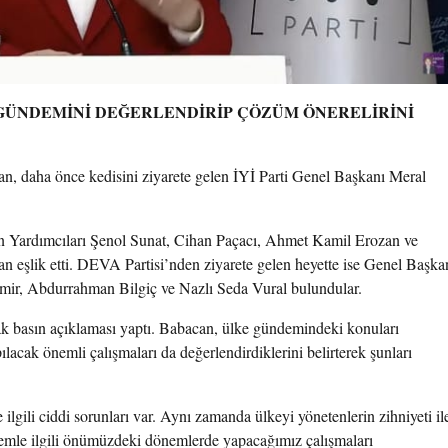
GÜNDEMİNİ DEĞERLENDİRİP ÇÖZÜM ÖNERELİRİNİ
, daha önce kedisini ziyarete gelen İYİ Parti Genel Başkanı Meral
n Yardımcıları Şenol Sunat, Cihan Paçacı, Ahmet Kamil Erozan ve
şlik etti. DEVA Partisi’nden ziyarete gelen heyette ise Genel Başka
emir, Abdurrahman Bilgiç ve Nazlı Seda Vural bulundular.
ak basın açıklaması yaptı. Babacan, ülke gündemindeki konuları
acak önemli çalışmaları da değerlendirdiklerini belirterek şunları
ilgili ciddi sorunları var. Aynı zamanda ülkeyi yönetenlerin zihniyeti il
istemle ilgili önümüzdeki dönemlerde yapacağımız çalışmaları