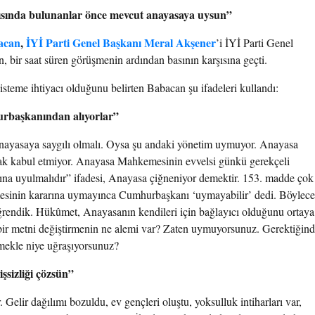
ısında bulunanlar
önce mevcut anayasaya uysun”
acan
,
İYİ Parti Genel Başkanı Meral Akşener
’i İYİ Parti Genel
n, bir saat süren görüşmenin ardından basının karşısına geçti.
isteme ihtiyacı olduğunu belirten Babacan şu ifadeleri kullandı:
urbaşkanından alıyorlar”
nayasaya saygılı olmalı. Oysa şu andaki yönetim uymuyor. Anayasa
rak kabul etmiyor. Anayasa Mahkemesinin evvelsi günkü gerekçeli
na uyulmalıdır” ifadesi, Anayasa çiğneniyor demektir. 153. madde çok
nin kararına uymayınca Cumhurbaşkanı ‘uymayabilir’ dedi. Böylece
ğrendik. Hükûmet, Anayasanın kendileri için bağlayıcı olduğunu ortaya
bir metni değiştirmenin ne alemi var? Zaten uymuyorsunuz. Gerektiğin
rmekle niye uğraşıyorsunuz?
işsizliği çözsün”
. Gelir dağılımı bozuldu, ev gençleri oluştu, yoksulluk intiharları var,