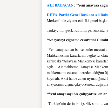
ALİ BABACAN
:
“Yeni anayasa çağr
DEVA Partisi Genel Başkanı Ali Bab
Merkezi’nde ziyaret etti. İki genel başka
Türkiye’nin güçlendirilmiş parlamenter s
“Anayasayı çiğneme cesaretini Cumh
“Yeni anayasadan bahsedenler mevcut a
Mahkemesinin kararlarını bağlayıcı ola
karardaki “Anayasa Mahkemesi kararları
açık… Alt mahkeme, Anayasa Mahkemesi
mahkemenin cesareti nereden aldığını ö
koymalı. Aksi halde zaten uymadığınız 
anayasanın dışına çıkıyorsunuz, değişti
“Yeni anayasayı biz çalışıyoruz, onlar 
“Türkiye’nin derin bir işsizlik sorunu var