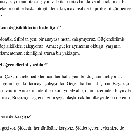
 anayasayı, onu biz çalışıyoruz. İktidar ortakları da kendi aralarında bir
emleketin önüne başka bir gündemi koymak, asıl derin problemi görmeme
z.
stem değişikliklerini hedefliyor”
 dönük. Sıfırdan yeni bir anayasa metni çalışmıyoruz. Güçlendirilmiş
değişiklikleri çalışıyoruz. Amaç; güçler ayrımının olduğu, yargının
rlamentonun etkinliğini artıran bir yaklaşım.
 öğrencilerini yazdılar”
 Çözüm üretemedikleri için her hafta yeni bir düşman üretiyorlar.
n görüntüyü kurtarmaya çalışıyorlar. Geçen haftanın düşmanı Boğaziçi
ları vardır. Ancak münferit bir konuyu ele alıp, onun üzerinden büyük bi
tmak, Boğaziçili öğrencilerini şeytanlaştırmak bu ülkeye de bu ülkenin
mlere de karşıyız”
geçiyor. Şiddetin her türlüsüne karşıyız. Şiddet içeren eylemlere de