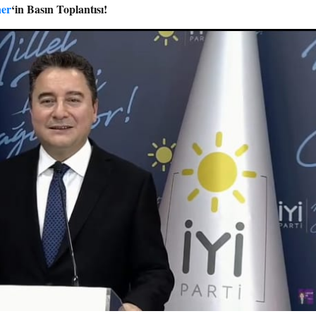
ner
‘in Basın Toplantısı!