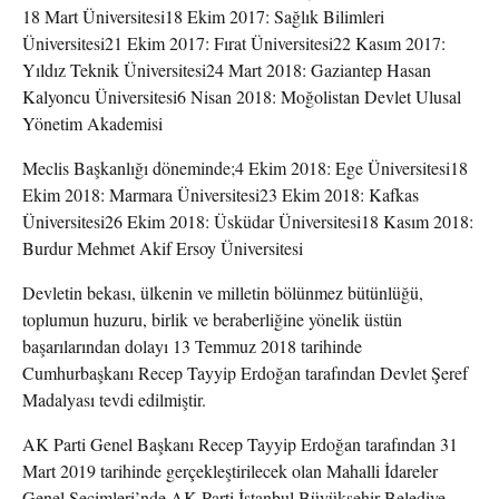
18 Mart Üniversitesi18 Ekim 2017: Sağlık Bilimleri
Üniversitesi21 Ekim 2017: Fırat Üniversitesi22 Kasım 2017:
Yıldız Teknik Üniversitesi24 Mart 2018: Gaziantep Hasan
Kalyoncu Üniversitesi6 Nisan 2018: Moğolistan Devlet Ulusal
Yönetim Akademisi
Meclis Başkanlığı döneminde;4 Ekim 2018: Ege Üniversitesi18
Ekim 2018: Marmara Üniversitesi23 Ekim 2018: Kafkas
Üniversitesi26 Ekim 2018: Üsküdar Üniversitesi18 Kasım 2018:
Burdur Mehmet Akif Ersoy Üniversitesi
Devletin bekası, ülkenin ve milletin bölünmez bütünlüğü,
toplumun huzuru, birlik ve beraberliğine yönelik üstün
başarılarından dolayı 13 Temmuz 2018 tarihinde
Cumhurbaşkanı Recep Tayyip Erdoğan tarafından Devlet Şeref
Madalyası tevdi edilmiştir.
AK Parti Genel Başkanı Recep Tayyip Erdoğan tarafından 31
Mart 2019 tarihinde gerçekleştirilecek olan Mahalli İdareler
Genel Seçimleri’nde AK Parti İstanbul Büyükşehir Belediye