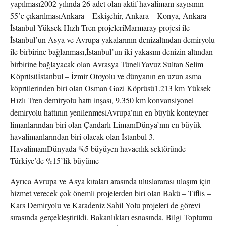
yapılması2002 yılında 26 adet olan aktif havalimanı sayısının
55’e çıkarılmasıAnkara – Eskişehir, Ankara – Konya, Ankara –
İstanbul Yüksek Hızlı Tren projeleriMarmaray projesi ile
İstanbul’un Asya ve Avrupa yakalarının denizaltından demiryolu
ile birbirine bağlanması,İstanbul’un iki yakasını denizin altından
birbirine bağlayacak olan Avrasya TüneliYavuz Sultan Selim
Köprüsüİstanbul – İzmir Otoyolu ve dünyanın en uzun asma
köprülerinden biri olan Osman Gazi Köprüsü1.213 km Yüksek
Hızlı Tren demiryolu hattı inşası, 9.350 km konvansiyonel
demiryolu hattının yenilenmesiAvrupa’nın en büyük konteyner
limanlarından biri olan Çandarlı LimanıDünya’nın en büyük
havalimanlarından biri olacak olan İstanbul 3.
HavalimanıDünyada %5 büyüyen havacılık sektöründe
Türkiye’de %15’lik büyüme
Ayrıca Avrupa ve Asya kıtaları arasında uluslararası ulaşım için
hizmet verecek çok önemli projelerden biri olan Bakü – Tiflis –
Kars Demiryolu ve Karadeniz Sahil Yolu projeleri de görevi
sırasında gerçekleştirildi. Bakanlıkları esnasında, Bilgi Toplumu