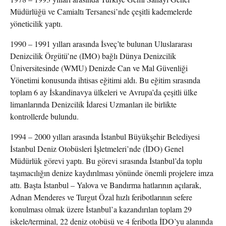
Müdürlüğü ve Camialtı Tersanesi’nde çeşitli kademelerde
yöneticilik yaptı.
1990 – 1991 yılları arasında İsveç’te bulunan Uluslararası
Denizcilik Örgütü’ne (IMO) bağlı Dünya Denizcilik
Üniversitesinde (WMU) Denizde Can ve Mal Güvenliği
Yönetimi konusunda ihtisas eğitimi aldı. Bu eğitim sırasında
toplam 6 ay İskandinavya ülkeleri ve Avrupa’da çeşitli ülke
limanlarında Denizcilik İdaresi Uzmanları ile birlikte
kontrollerde bulundu.
1994 – 2000 yılları arasında İstanbul Büyükşehir Belediyesi
İstanbul Deniz Otobüsleri İşletmeleri’nde (İDO) Genel
Müdürlük görevi yaptı. Bu görevi sırasında İstanbul’da toplu
taşımacılığın denize kaydırılması yönünde önemli projelere imza
attı. Başta İstanbul – Yalova ve Bandırma hatlarının açılarak,
Adnan Menderes ve Turgut Özal hızlı feribotlarının sefere
konulması olmak üzere İstanbul’a kazandırılan toplam 29
iskele/terminal, 22 deniz otobüsü ve 4 feribotla İDO’yu alanında