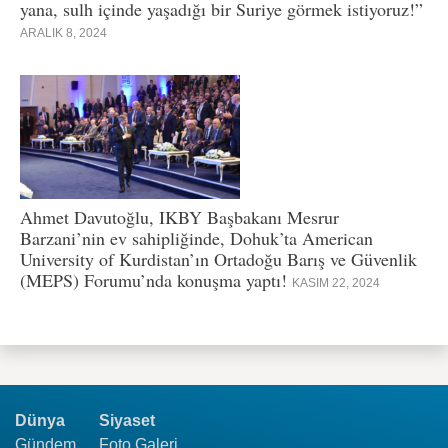
yana, sulh içinde yaşadığı bir Suriye görmek istiyoruz!”
ARALIK 8, 2024
Ahmet Davutoğlu, IKBY Başbakanı Mesrur
Barzani’nin ev sahipliğinde, Dohuk’ta American
University of Kurdistan’ın Ortadoğu Barış ve Güvenlik
(MEPS) Forumu’nda konuşma yaptı!
KASIM 22, 2024
Dünya
Siyaset
Gündem
Foto Galeri