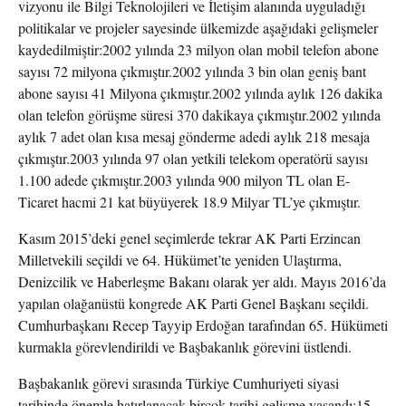
vizyonu ile Bilgi Teknolojileri ve İletişim alanında uyguladığı
politikalar ve projeler sayesinde ülkemizde aşağıdaki gelişmeler
kaydedilmiştir:2002 yılında 23 milyon olan mobil telefon abone
sayısı 72 milyona çıkmıştır.2002 yılında 3 bin olan geniş bant
abone sayısı 41 Milyona çıkmıştır.2002 yılında aylık 126 dakika
olan telefon görüşme süresi 370 dakikaya çıkmıştır.2002 yılında
aylık 7 adet olan kısa mesaj gönderme adedi aylık 218 mesaja
çıkmıştır.2003 yılında 97 olan yetkili telekom operatörü sayısı
1.100 adede çıkmıştır.2003 yılında 900 milyon TL olan E-
Ticaret hacmi 21 kat büyüyerek 18.9 Milyar TL’ye çıkmıştır.
Kasım 2015’deki genel seçimlerde tekrar AK Parti Erzincan
Milletvekili seçildi ve 64. Hükümet’te yeniden Ulaştırma,
Denizcilik ve Haberleşme Bakanı olarak yer aldı. Mayıs 2016’da
yapılan olağanüstü kongrede AK Parti Genel Başkanı seçildi.
Cumhurbaşkanı Recep Tayyip Erdoğan tarafından 65. Hükümeti
kurmakla görevlendirildi ve Başbakanlık görevini üstlendi.
Başbakanlık görevi sırasında Türkiye Cumhuriyeti siyasi
tarihinde önemle hatırlanacak birçok tarihi gelişme yaşandı:15