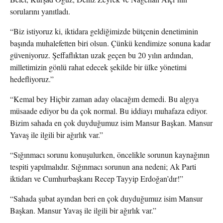
sorularını yanıtladı.
“Biz istiyoruz ki, iktidara geldiğimizde bütçenin denetiminin
başında muhalefetten biri olsun. Çünkü kendimize sonuna kadar
güveniyoruz. Şeffaflıktan uzak geçen bu 20 yılın ardından,
milletimizin gönlü rahat edecek şekilde bir ülke yönetimi
hedefliyoruz.”
“Kemal bey Hiçbir zaman aday olacağım demedi. Bu algıya
müsaade ediyor bu da çok normal. Bu iddiayı muhafaza ediyor.
Bizim sahada en çok duyduğumuz isim Mansur Başkan. Mansur
Yavaş ile ilgili bir ağırlık var.”
“Sığınmacı sorunu konuşulurken, öncelikle sorunun kaynağının
tespiti yapılmalıdır. Sığınmacı sorunun ana nedeni; Ak Parti
iktidarı ve Cumhurbaşkanı Recep Tayyip Erdoğan’dır!”
“Sahada şubat ayından beri en çok duyduğumuz isim Mansur
Başkan. Mansur Yavaş ile ilgili bir ağırlık var.”