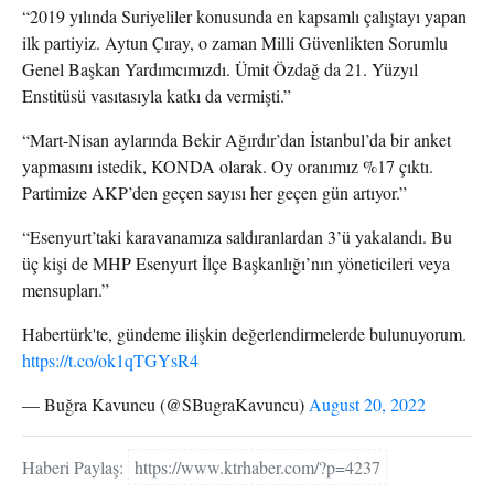
“2019 yılında Suriyeliler konusunda en kapsamlı çalıştayı yapan
ilk partiyiz. Aytun Çıray, o zaman Milli Güvenlikten Sorumlu
Genel Başkan Yardımcımızdı. Ümit Özdağ da 21. Yüzyıl
Enstitüsü vasıtasıyla katkı da vermişti.”
“Mart-Nisan aylarında Bekir Ağırdır’dan İstanbul’da bir anket
yapmasını istedik, KONDA olarak. Oy oranımız %17 çıktı.
Partimize AKP’den geçen sayısı her geçen gün artıyor.”
“Esenyurt’taki karavanamıza saldıranlardan 3’ü yakalandı. Bu
üç kişi de MHP Esenyurt İlçe Başkanlığı’nın yöneticileri veya
mensupları.”
Habertürk'te, gündeme ilişkin değerlendirmelerde bulunuyorum.
https://t.co/ok1qTGYsR4
— Buğra Kavuncu (@SBugraKavuncu)
August 20, 2022
Haberi Paylaş:
https://www.ktrhaber.com/?p=4237