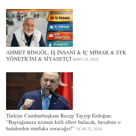
AHMET BİNGÖL; İŞ İNSANI & İÇ MİMAR & STK
YÖNETİCİSİ & SİYASETÇİ
MART 23, 2026
Türkiye Cumhurbaşkanı Recep Tayyip Erdoğan:
“Bayrağımıza uzanan kirli elleri bulacak, hesabını o
hainlerden mutlaka soracağız!”
OCAK 21, 2026