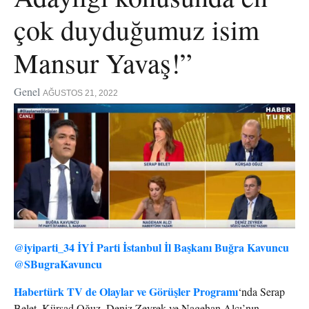
çok duyduğumuz isim
Mansur Yavaş!”
Genel
AĞUSTOS 21, 2022
@iyiparti_34 İYİ Parti İstanbul İl Başkanı Buğra Kavuncu
@SBugraKavuncu
Habertürk TV de Olaylar ve Görüşler Programı
‘nda Serap
Belet, Kürşad Oğuz, Deniz Zeyrek ve Nagehan Alçı’nın