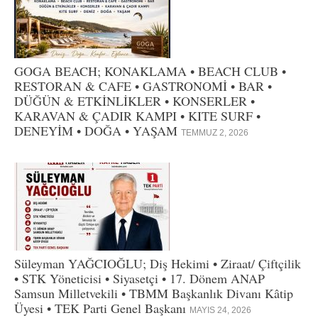
GOGA BEACH; KONAKLAMA • BEACH CLUB •
RESTORAN & CAFE • GASTRONOMİ • BAR •
DÜĞÜN & ETKİNLİKLER • KONSERLER •
KARAVAN & ÇADIR KAMPI • KITE SURF •
DENEYİM • DOĞA • YAŞAM
TEMMUZ 2, 2026
Süleyman YAĞCIOĞLU; Diş Hekimi • Ziraat/ Çiftçilik
• STK Yöneticisi • Siyasetçi • 17. Dönem ANAP
Samsun Milletvekili • TBMM Başkanlık Divanı Kâtip
Üyesi • TEK Parti Genel Başkanı
MAYIS 24, 2026