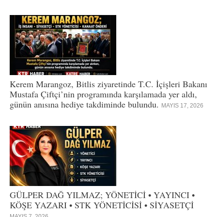
Kerem Marangoz, Bitlis ziyaretinde T.C. İçişleri Bakanı
Mustafa Çiftçi’nin programında karşılamada yer aldı,
günün anısına hediye takdiminde bulundu.
MAYIS 17, 2026
GÜLPER DAĞ YILMAZ; YÖNETİCİ • YAYINCI •
KÖŞE YAZARI • STK YÖNETİCİSİ • SİYASETÇİ
MAYIS 7, 2026