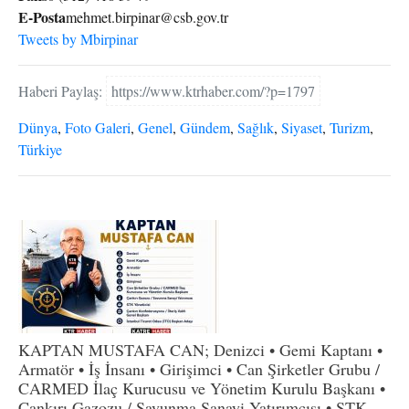
E-Posta
mehmet.birpinar@csb.gov.tr
Tweets by Mbirpinar
Haberi Paylaş:
https://www.ktrhaber.com/?p=1797
Dünya
,
Foto Galeri
,
Genel
,
Gündem
,
Sağlık
,
Siyaset
,
Turizm
,
Türkiye
KAPTAN MUSTAFA CAN; Denizci • Gemi Kaptanı •
Armatör • İş İnsanı • Girişimci • Can Şirketler Grubu /
CARMED İlaç Kurucusu ve Yönetim Kurulu Başkanı •
Çankırı Gazozu / Savunma Sanayi Yatırımcısı • STK