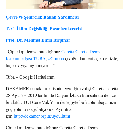
Çevre ve Şehircilik Bakan Yardımcısı
T. C. İklim Değişikliği Başmüzakerecisi
Prof. Dr. Mehmet Emin Birpınar
:
“Çip takıp denize bıraktığımız
Caretta Caretta Deniz
Kaplumbağası TUBA
,
#Corona
çıktığından beri açık denizde,
hiçbir kıyıya uğramıyor…”
Tuba – Google Haritalarım
DEKAMER olarak Tuba ismini verdiğimiz dişi Caretta caretta
28 Ağustos 2019 tarihinde Dalyan-İztuzu kumsalında denize
bırakıldı. TUI Care Vakfı’nın desteğiyle bu kaplumbağamızın
göç yolunu izleyebiliyoruz. Ayrıntılar
için
http://dekamer.org.tr/uydu.html
Çip takıp denize bıraktığımız Caretta Caretta Deniz