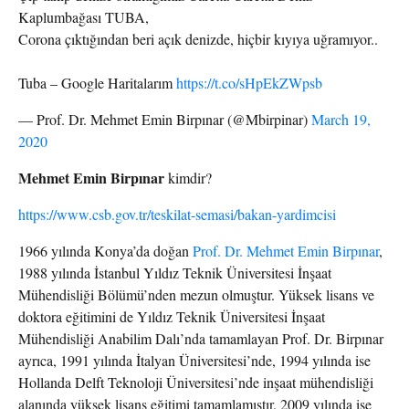
Kaplumbağası TUBA,
Corona çıktığından beri açık denizde, hiçbir kıyıya uğramıyor..
Tuba – Google Haritalarım
https://t.co/sHpEkZWpsb
— Prof. Dr. Mehmet Emin Birpınar (@Mbirpinar)
March 19,
2020
Mehmet Emin Birpınar
kimdir?
https://www.csb.gov.tr/teskilat-semasi/bakan-yardimcisi
1966 yılında Konya’da doğan
Prof. Dr. Mehmet Emin Birpınar
,
1988 yılında İstanbul Yıldız Teknik Üniversitesi İnşaat
Mühendisliği Bölümü’nden mezun olmuştur. Yüksek lisans ve
doktora eğitimini de Yıldız Teknik Üniversitesi İnşaat
Mühendisliği Anabilim Dalı’nda tamamlayan Prof. Dr. Birpınar
ayrıca, 1991 yılında İtalyan Üniversitesi’nde, 1994 yılında ise
Hollanda Delft Teknoloji Üniversitesi’nde inşaat mühendisliği
alanında yüksek lisans eğitimi tamamlamıştır. 2009 yılında ise