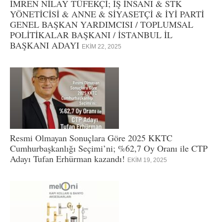
İMREN NİLAY TÜFEKÇİ; İŞ İNSANI & STK
YÖNETİCİSİ & ANNE & SİYASETÇİ & İYİ PARTİ
GENEL BAŞKAN YARDIMCISI / TOPLUMSAL
POLİTİKALAR BAŞKANI / İSTANBUL İL
BAŞKANI ADAYI
EKIM 22, 2025
Resmi Olmayan Sonuçlara Göre 2025 KKTC
Cumhurbaşkanlığı Seçimi’ni; %62,7 Oy Oranı ile CTP
Adayı Tufan Erhürman kazandı!
EKIM 19, 2025