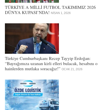
TÜRKİYE A MİLLİ FUTBOL TAKIMIMIZ 2026
DÜNYA KUPASI’NDA!
NISAN 1, 2026
Türkiye Cumhurbaşkanı Recep Tayyip Erdoğan:
“Bayrağımıza uzanan kirli elleri bulacak, hesabını o
hainlerden mutlaka soracağız!”
OCAK 21, 2026