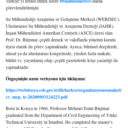
#başmüzakereci
Türkiye’yi temsil etmek üzere
olarak
görevlendirilmiştir.
Su Mühendisliği Araştırma ve Geliştirme Merkezi (WERDEC),
Uluslararası Su Mühendisliği ve Araştırma Derneği (IAHR),
İnşaat Mühendisleri Amerikan Cemiyeti (ASCE) üyesi olan
Prof. Dr. Birpınar, çeşitli dernek ve vakıflarda yönetim kurulu
üyesi olarak da görev yapmaktadır. Ayrıca, bilimsel dergilerde,
ulusal ya da uluslararası kongrelerde, yüzden fazla makale,
bildiri vs. yayınlamış olup, çeşitli gazetelerde köşe yazarlığı da
yapmaktadır.
Özgeçmişin uzun verisyonu için tıklayınız
:
https://webdosya.csb.gov.tr/db/turkce/organizasyonsemalari/
cv_mep_tr-20200903124223.pdf
Born in Konya in 1966, Professor Mehmet Emin Birpinar
graduated from the Department of Civil Engineering of Yıldız
Technical University in İstanbul. He completed the master’s