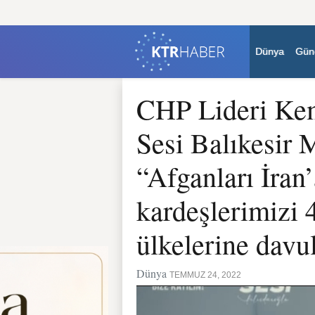
Dünya
Gün
CHP Lideri Kem
Sesi Balıkesir 
“Afganları İran’
kardeşlerimizi 4
ülkelerine davu
Dünya
TEMMUZ 24, 2022