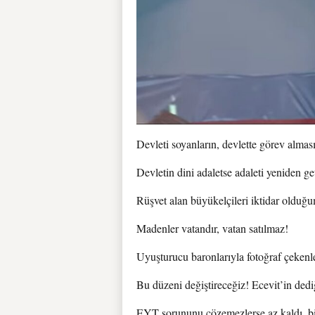
Devleti soyanların, devlette görev almas
Devletin dini adaletse adaleti yeniden g
Rüşvet alan büyükelçileri iktidar oldu
Madenler vatandır, vatan satılmaz!
Uyuşturucu baronlarıyla fotoğraf çeken
Bu düzeni değiştireceğiz! Ecevit’in dedi
EYT sorununu çözemezlerse az kaldı, bi