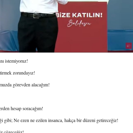
ını istemiyoruz!
etirmek zorundayız!
ğumuzda görevden alacağım!
lerden hesap soracağım!
ği gibi; Ne ezen ne ezilen insanca, hakça bir düzeni getireceğiz!
z çözeceğiz!