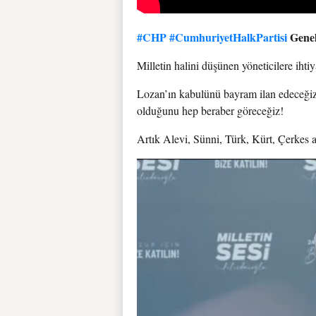
#CHP
#CumhuriyetHalkPartisi
Genel
Milletin halini düşünen yöneticilere ihti
Lozan’ın kabulünü bayram ilan edeceğiz!
olduğunu hep beraber göreceğiz!
Artık Alevi, Sünni, Türk, Kürt, Çerke