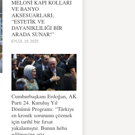
MELONİ KAPI KOLLARI
VE BANYO
AKSESUARLARI;
“ESTETİK VE
DAYANIKLILIĞI BİR
ARADA SUNAR!”
EYLÜL 18, 2025
Cumhurbaşkanı Erdoğan, AK
Parti 24. Kuruluş Yıl
Dönümü Programı: “Türkiye
en kronik sorununu çözmek
için tarihî bir fırsat
yakalamıştır. Bunun heba
edilmesine göz