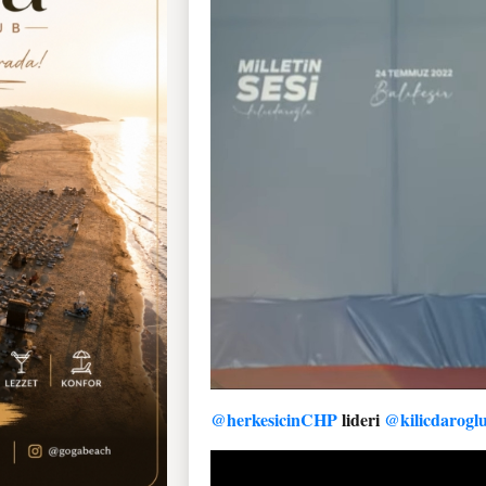
@herkesicinCHP
lideri
@kilicdarogl