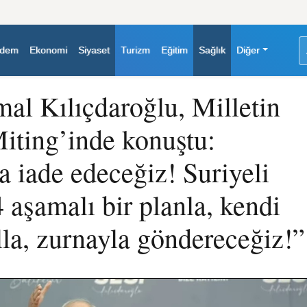
dem
Ekonomi
Siyaset
Turizm
Eğitim
Sağlık
Diğer
al Kılıçdaroğlu, Milletin
Miting’inde konuştu:
a iade edeceğiz! Suriyeli
 aşamalı bir planla, kendi
lla, zurnayla göndereceğiz!”