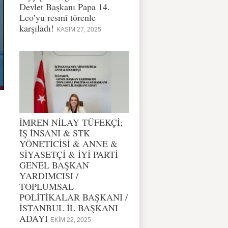
Devlet Başkanı Papa 14.
Leo’yu resmî törenle
karşıladı!
KASIM 27, 2025
İMREN NİLAY TÜFEKÇİ;
İŞ İNSANI & STK
YÖNETİCİSİ & ANNE &
SİYASETÇİ & İYİ PARTİ
GENEL BAŞKAN
YARDIMCISI /
TOPLUMSAL
POLİTİKALAR BAŞKANI /
İSTANBUL İL BAŞKANI
ADAYI
EKIM 22, 2025