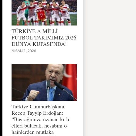
TÜRKİYE A MİLLİ
FUTBOL TAKIMIMIZ 2026
DÜNYA KUPASI’NDA!
NISAN 1, 2026
Türkiye Cumhurbaşkanı
Recep Tayyip Erdoğan:
“Bayrağımıza uzanan kirli
elleri bulacak, hesabını o
hainlerden mutlaka