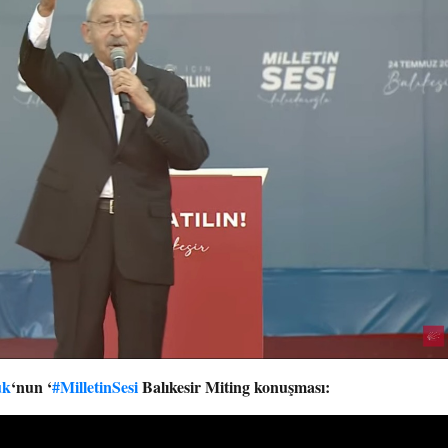
uk
‘nun ‘
#MilletinSesi
Balıkesir Miting konuşması: