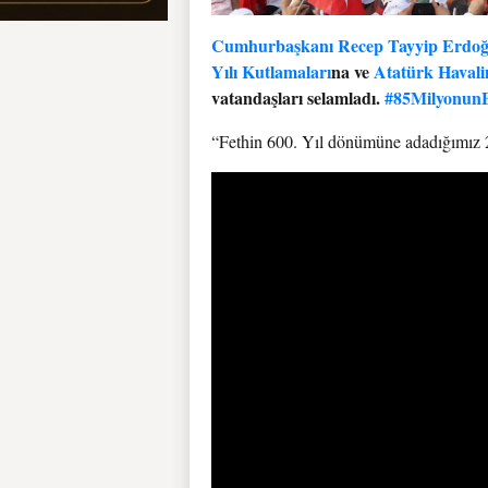
Cumhurbaşkanı Recep Tayyip Erdo
Yılı Kutlamaları
na ve
Atatürk Havali
vatandaşları selamladı.
#85MilyonunB
“Fethin 600. Yıl dönümüne adadığımız 