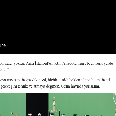
bir zafer yoktur. Ama İstanbul’un fethi Anadolu’nun ebedi Türk yurdu
üdür.”
k veya mezhebi bağnazlık hissi, hiçbir maddi beklenti hırsı bu mübarek
 geleceğini tehlikeye atmaya değmez. Gelin hayırda yarışalım.”