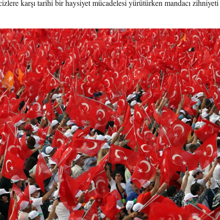
izlere karşı tarihi bir haysiyet mücadelesi yürütürken mandacı zihniyeti