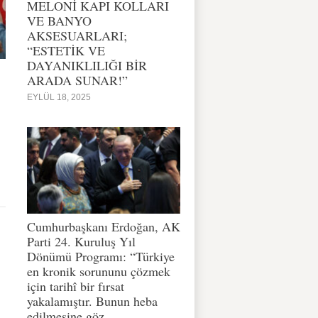
MELONİ KAPI KOLLARI
VE BANYO
AKSESUARLARI;
“ESTETİK VE
DAYANIKLILIĞI BİR
ARADA SUNAR!”
EYLÜL 18, 2025
Cumhurbaşkanı Erdoğan, AK
Parti 24. Kuruluş Yıl
Dönümü Programı: “Türkiye
en kronik sorununu çözmek
için tarihî bir fırsat
yakalamıştır. Bunun heba
edilmesine göz