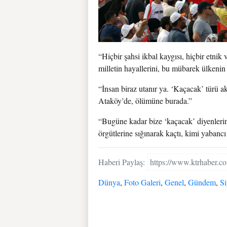
“Hiçbir şahsi ikbal kaygısı, hiçbir etni
milletin hayallerini, bu mübarek ülkenin
“İnsan biraz utanır ya. ‘Kaçacak’ türü ak
Ataköy’de, ölümüne burada.”
“Bugüne kadar bize ‘kaçacak’ diyenlerin 
örgütlerine sığınarak kaçtı, kimi yabancı
Haberi Paylaş:
https://www.ktrhaber.
Dünya
,
Foto Galeri
,
Genel
,
Gündem
,
Si