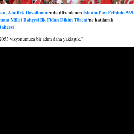
ğan
,
Atatürk Havalimanı
‘nda düzenlenen
İstanbul’un Fethinin 569
manı Millet Bahçesi İlk Fidan Dikim Töreni
‘ne katılarak
ahçesi
2053 vizyonumuza bir adım daha yaklaştık.”