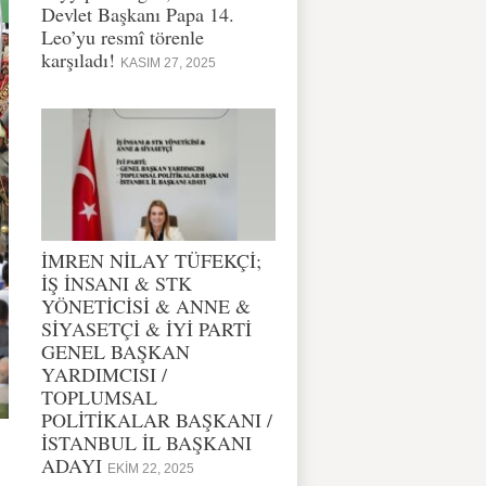
Devlet Başkanı Papa 14.
Leo’yu resmî törenle
karşıladı!
KASIM 27, 2025
İMREN NİLAY TÜFEKÇİ;
İŞ İNSANI & STK
YÖNETİCİSİ & ANNE &
SİYASETÇİ & İYİ PARTİ
GENEL BAŞKAN
YARDIMCISI /
TOPLUMSAL
POLİTİKALAR BAŞKANI /
İSTANBUL İL BAŞKANI
ADAYI
EKIM 22, 2025