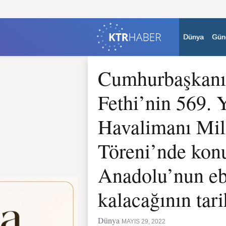
Dünya
Gün
Cumhurbaşkanı 
Fethi’nin 569. 
Havalimanı Mil
Töreni’nde konu
Anadolu’nun eb
kalacağının tar
Dünya
MAYIS 29, 2022