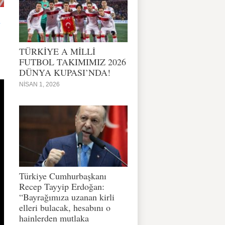
.
TÜRKİYE A MİLLİ
FUTBOL TAKIMIMIZ 2026
DÜNYA KUPASI’NDA!
NISAN 1, 2026
Türkiye Cumhurbaşkanı
Recep Tayyip Erdoğan:
“Bayrağımıza uzanan kirli
elleri bulacak, hesabını o
hainlerden mutlaka