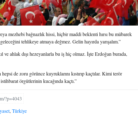
k veya mezhebi bağnazlık hissi, hiçbir maddi beklenti hırsı bu mübarek
 geleceğini tehlikeye atmaya değmez. Gelin hayırda yarışalım.”
ıl ve ahlak dışı hezeyanlarla bu iş hiç olmaz. İşte Erdoğan burada,
hepsi de zoru görünce kuyruklarını kıstırıp kaçtılar. Kimi terör
 istihbarat örgütlerinin kucağında kaçtı.”
com/?p=4043
yaset
,
Türkiye