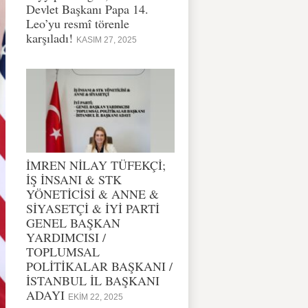
Devlet Başkanı Papa 14.
Leo’yu resmî törenle
karşıladı!
KASIM 27, 2025
İMREN NİLAY TÜFEKÇİ;
İŞ İNSANI & STK
YÖNETİCİSİ & ANNE &
SİYASETÇİ & İYİ PARTİ
GENEL BAŞKAN
YARDIMCISI /
TOPLUMSAL
POLİTİKALAR BAŞKANI /
İSTANBUL İL BAŞKANI
ADAYI
EKIM 22, 2025