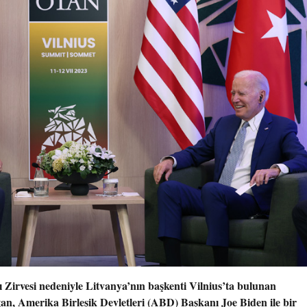
irvesi nedeniyle Litvanya’nın başkenti Vilnius’ta bulunan
 Amerika Birleşik Devletleri (ABD) Başkanı Joe Biden ile bir