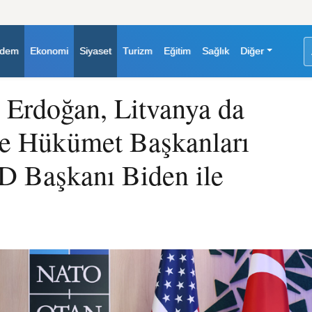
dem
Ekonomi
Siyaset
Turizm
Eğitim
Sağlık
Diğer
Erdoğan, Litvanya da
e Hükümet Başkanları
D Başkanı Biden ile