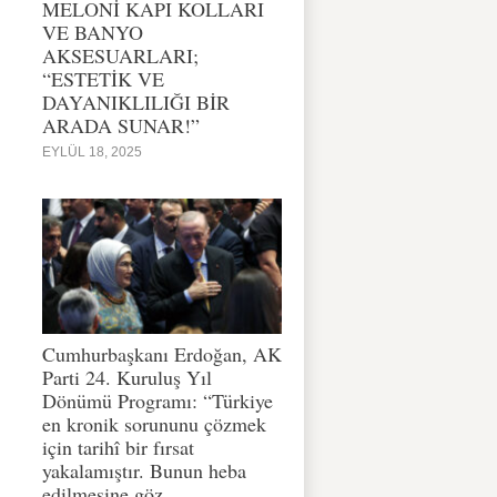
MELONİ KAPI KOLLARI
VE BANYO
AKSESUARLARI;
“ESTETİK VE
DAYANIKLILIĞI BİR
ARADA SUNAR!”
EYLÜL 18, 2025
Cumhurbaşkanı Erdoğan, AK
Parti 24. Kuruluş Yıl
Dönümü Programı: “Türkiye
en kronik sorununu çözmek
için tarihî bir fırsat
yakalamıştır. Bunun heba
edilmesine göz