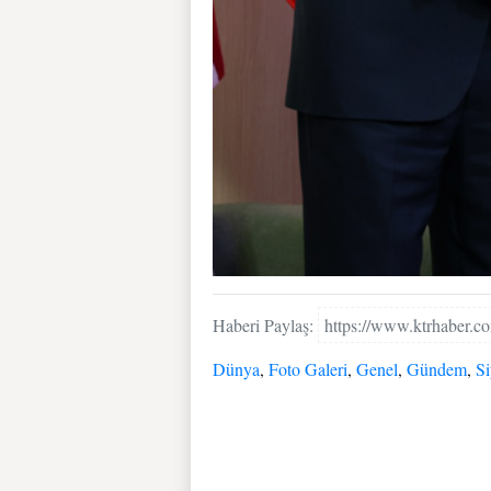
Haberi Paylaş:
https://www.ktrhaber.
Dünya
,
Foto Galeri
,
Genel
,
Gündem
,
Si