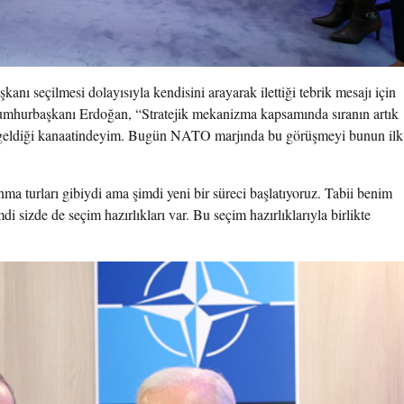
ı seçilmesi dolayısıyla kendisini arayarak ilettiği tebrik mesajı için
hurbaşkanı Erdoğan, “Stratejik mekanizma kapsamında sıranın artık
re geldiği kanaatindeyim. Bugün NATO marjında bu görüşmeyi bunun ilk
a turları gibiydi ama şimdi yeni bir süreci başlatıyoruz. Tabii benim
mdi sizde de seçim hazırlıkları var. Bu seçim hazırlıklarıyla birlikte