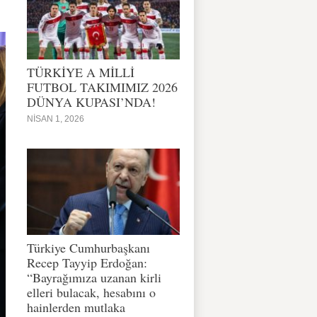
TÜRKİYE A MİLLİ
FUTBOL TAKIMIMIZ 2026
DÜNYA KUPASI’NDA!
NISAN 1, 2026
Türkiye Cumhurbaşkanı
Recep Tayyip Erdoğan:
“Bayrağımıza uzanan kirli
elleri bulacak, hesabını o
hainlerden mutlaka