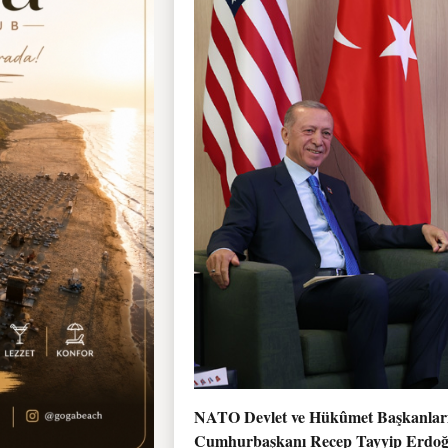
NATO Devlet ve Hükûmet Başkanları Z
Cumhurbaşkanı Recep Tayyip Erdoğan,