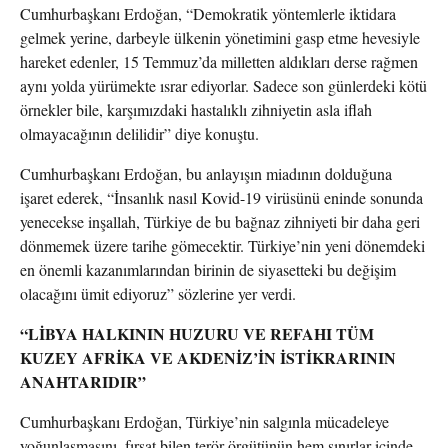
Cumhurbaşkanı Erdoğan, “Demokratik yöntemlerle iktidara
gelmek yerine, darbeyle ülkenin yönetimini gasp etme hevesiyle
hareket edenler, 15 Temmuz’da milletten aldıkları derse rağmen
aynı yolda yürümekte ısrar ediyorlar. Sadece son günlerdeki kötü
örnekler bile, karşımızdaki hastalıklı zihniyetin asla iflah
olmayacağının delilidir” diye konuştu.
Cumhurbaşkanı Erdoğan, bu anlayışın miadının dolduğuna
işaret ederek, “İnsanlık nasıl Kovid-19 virüsünü eninde sonunda
yenecekse inşallah, Türkiye de bu bağnaz zihniyeti bir daha geri
dönmemek üzere tarihe gömecektir. Türkiye’nin yeni dönemdeki
en önemli kazanımlarından birinin de siyasetteki bu değişim
olacağını ümit ediyoruz” sözlerine yer verdi.
“LİBYA HALKININ HUZURU VE REFAHI TÜM
KUZEY AFRİKA VE AKDENİZ’İN İSTİKRARININ
ANAHTARIDIR”
Cumhurbaşkanı Erdoğan, Türkiye’nin salgınla mücadeleye
yoğunlaşmasını, fırsat bilen terör örgütünün hem sınırlar içinde