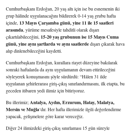
Cumhurbaşkanı Erdoğan, 20 yaş altı için ise bu esnemenin iki
grup hâlinde uygulanacağını bildirerek 0-14 yaş grubu hafta
13 Mayıs Çarşamba günü, yine 11 ile 15 saatleri
içinde,
arasında
, yürüme mesafesiyle tahditli olarak dışarı
15-20 yaş grubunun ise 15 Mayıs Cuma
çıkartılabileceğini,
günü, yine aynı şartlarda ve aynı saatlerde
dışarı çıkarak hava
alıp dinlenebileceğini kaydetti.
Cumhurbaşkanı Erdoğan, kurallara riayet düzeyine bakılarak
sonraki haftalarda da aynı uygulamanın devam ettirileceğini
söyleyerek konuşmasını şöyle sürdürdü: “Hâlen 31 ilde
uygulanan şehirlerarası giriş-çıkış sınırlandırmasını, ilk etapta, bu
geceden itibaren yedi ilimiz için bitiriyoruz.
Antalya, Aydın, Erzurum, Hatay, Malatya,
Bu illerimiz;
Mersin ve Muğla
‘dır. Her hafta illerimizle ilgili değerlendirme
yapacak, gelişmelere göre karar vereceğiz.
Diğer 24 ilimizdeki giriş-çıkış sınırlaması 15 gün süreyle