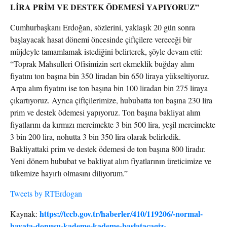
LİRA PRİM VE DESTEK ÖDEMESİ YAPIYORUZ”
Cumhurbaşkanı Erdoğan, sözlerini, yaklaşık 20 gün sonra
başlayacak hasat dönemi öncesinde çiftçilere vereceği bir
müjdeyle tamamlamak istediğini belirterek, şöyle devam etti:
“Toprak Mahsulleri Ofisimizin sert ekmeklik buğday alım
fiyatını ton başına bin 350 liradan bin 650 liraya yükseltiyoruz.
Arpa alım fiyatını ise ton başına bin 100 liradan bin 275 liraya
çıkartıyoruz. Ayrıca çiftçilerimize, hububatta ton başına 230 lira
prim ve destek ödemesi yapıyoruz. Ton başına bakliyat alım
fiyatlarını da kırmızı mercimekte 3 bin 500 lira, yeşil mercimekte
3 bin 200 lira, nohutta 3 bin 350 lira olarak belirledik.
Bakliyattaki prim ve destek ödemesi de ton başına 800 liradır.
Yeni dönem hububat ve bakliyat alım fiyatlarının üreticimize ve
ülkemize hayırlı olmasını diliyorum.”
Tweets by RTErdogan
https://tccb.gov.tr/haberler/410/119206/-normal-
Kaynak:
hayata-donusu-kademe-kademe-baslatacagiz-