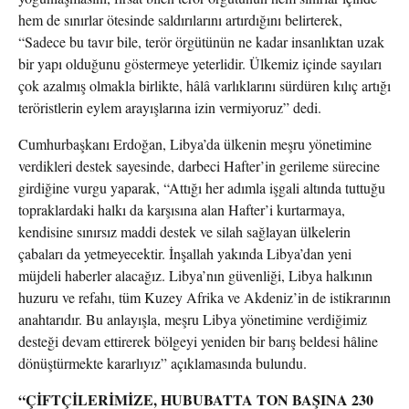
hem de sınırlar ötesinde saldırılarını artırdığını belirterek,
“Sadece bu tavır bile, terör örgütünün ne kadar insanlıktan uzak
bir yapı olduğunu göstermeye yeterlidir. Ülkemiz içinde sayıları
çok azalmış olmakla birlikte, hâlâ varlıklarını sürdüren kılıç artığı
teröristlerin eylem arayışlarına izin vermiyoruz” dedi.
Cumhurbaşkanı Erdoğan, Libya’da ülkenin meşru yönetimine
verdikleri destek sayesinde, darbeci Hafter’in gerileme sürecine
girdiğine vurgu yaparak, “Attığı her adımla işgali altında tuttuğu
topraklardaki halkı da karşısına alan Hafter’i kurtarmaya,
kendisine sınırsız maddi destek ve silah sağlayan ülkelerin
çabaları da yetmeyecektir. İnşallah yakında Libya’dan yeni
müjdeli haberler alacağız. Libya’nın güvenliği, Libya halkının
huzuru ve refahı, tüm Kuzey Afrika ve Akdeniz’in de istikrarının
anahtarıdır. Bu anlayışla, meşru Libya yönetimine verdiğimiz
desteği devam ettirerek bölgeyi yeniden bir barış beldesi hâline
dönüştürmekte kararlıyız” açıklamasında bulundu.
“ÇİFTÇİLERİMİZE, HUBUBATTA TON BAŞINA 230