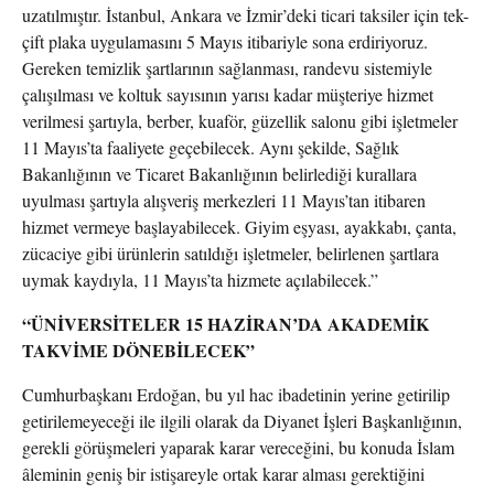
uzatılmıştır. İstanbul, Ankara ve İzmir’deki ticari taksiler için tek-
çift plaka uygulamasını 5 Mayıs itibariyle sona erdiriyoruz.
Gereken temizlik şartlarının sağlanması, randevu sistemiyle
çalışılması ve koltuk sayısının yarısı kadar müşteriye hizmet
verilmesi şartıyla, berber, kuaför, güzellik salonu gibi işletmeler
11 Mayıs’ta faaliyete geçebilecek. Aynı şekilde, Sağlık
Bakanlığının ve Ticaret Bakanlığının belirlediği kurallara
uyulması şartıyla alışveriş merkezleri 11 Mayıs’tan itibaren
hizmet vermeye başlayabilecek. Giyim eşyası, ayakkabı, çanta,
zücaciye gibi ürünlerin satıldığı işletmeler, belirlenen şartlara
uymak kaydıyla, 11 Mayıs’ta hizmete açılabilecek.”
“ÜNİVERSİTELER 15 HAZİRAN’DA AKADEMİK
TAKVİME DÖNEBİLECEK”
Cumhurbaşkanı Erdoğan, bu yıl hac ibadetinin yerine getirilip
getirilemeyeceği ile ilgili olarak da Diyanet İşleri Başkanlığının,
gerekli görüşmeleri yaparak karar vereceğini, bu konuda İslam
âleminin geniş bir istişareyle ortak karar alması gerektiğini