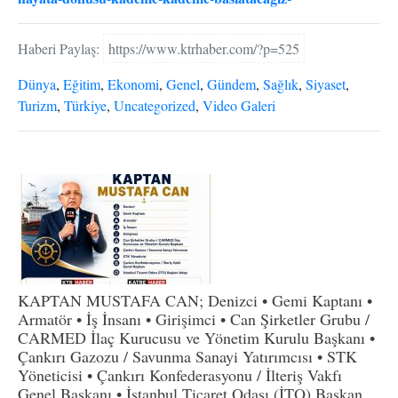
Haberi Paylaş:
https://www.ktrhaber.com/?p=525
Dünya
,
Eğitim
,
Ekonomi
,
Genel
,
Gündem
,
Sağlık
,
Siyaset
,
Turizm
,
Türkiye
,
Uncategorized
,
Video Galeri
KAPTAN MUSTAFA CAN; Denizci • Gemi Kaptanı •
Armatör • İş İnsanı • Girişimci • Can Şirketler Grubu /
CARMED İlaç Kurucusu ve Yönetim Kurulu Başkanı •
Çankırı Gazozu / Savunma Sanayi Yatırımcısı • STK
Yöneticisi • Çankırı Konfederasyonu / İlteriş Vakfı
Genel Başkanı • İstanbul Ticaret Odası (İTO) Başkan