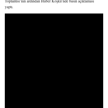
Toplantısı’nın ardından Huber Köşkü’nde basın açıklaması
yaptı.