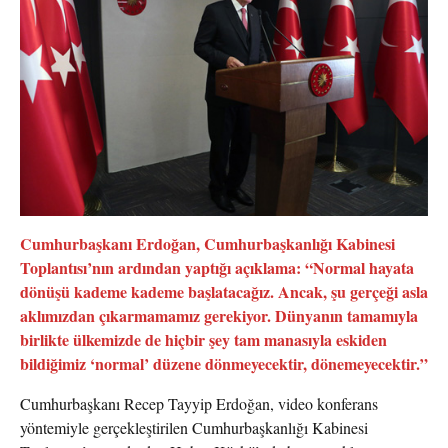
Cumhurbaşkanı Erdoğan, Cumhurbaşkanlığı Kabinesi
Toplantısı’nın ardından yaptığı açıklama: “Normal hayata
dönüşü kademe kademe başlatacağız. Ancak, şu gerçeği asla
aklımızdan çıkarmamamız gerekiyor. Dünyanın tamamıyla
birlikte ülkemizde de hiçbir şey tam manasıyla eskiden
bildiğimiz ‘normal’ düzene dönmeyecektir, dönemeyecektir.”
Cumhurbaşkanı Recep Tayyip Erdoğan, video konferans
yöntemiyle gerçekleştirilen Cumhurbaşkanlığı Kabinesi