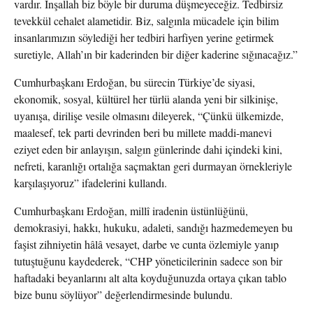
vardır. İnşallah biz böyle bir duruma düşmeyeceğiz. Tedbirsiz
tevekkül cehalet alametidir. Biz, salgınla mücadele için bilim
insanlarımızın söylediği her tedbiri harfiyen yerine getirmek
suretiyle, Allah’ın bir kaderinden bir diğer kaderine sığınacağız.”
Cumhurbaşkanı Erdoğan, bu sürecin Türkiye’de siyasi,
ekonomik, sosyal, kültürel her türlü alanda yeni bir silkinişe,
uyanışa, dirilişe vesile olmasını dileyerek, “Çünkü ülkemizde,
maalesef, tek parti devrinden beri bu millete maddi-manevi
eziyet eden bir anlayışın, salgın günlerinde dahi içindeki kini,
nefreti, karanlığı ortalığa saçmaktan geri durmayan örnekleriyle
karşılaşıyoruz” ifadelerini kullandı.
Cumhurbaşkanı Erdoğan, millî iradenin üstünlüğünü,
demokrasiyi, hakkı, hukuku, adaleti, sandığı hazmedemeyen bu
faşist zihniyetin hâlâ vesayet, darbe ve cunta özlemiyle yanıp
tutuştuğunu kaydederek, “CHP yöneticilerinin sadece son bir
haftadaki beyanlarını alt alta koyduğunuzda ortaya çıkan tablo
bize bunu söylüyor” değerlendirmesinde bulundu.