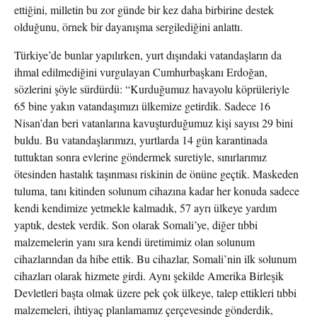
ettiğini, milletin bu zor günde bir kez daha birbirine destek
olduğunu, örnek bir dayanışma sergilediğini anlattı.
Türkiye’de bunlar yapılırken, yurt dışındaki vatandaşların da
ihmal edilmediğini vurgulayan Cumhurbaşkanı Erdoğan,
sözlerini şöyle sürdürdü: “Kurduğumuz havayolu köprüleriyle
65 bine yakın vatandaşımızı ülkemize getirdik. Sadece 16
Nisan’dan beri vatanlarına kavuşturduğumuz kişi sayısı 29 bini
buldu. Bu vatandaşlarımızı, yurtlarda 14 gün karantinada
tuttuktan sonra evlerine göndermek suretiyle, sınırlarımız
ötesinden hastalık taşınması riskinin de önüne geçtik. Maskeden
tuluma, tanı kitinden solunum cihazına kadar her konuda sadece
kendi kendimize yetmekle kalmadık, 57 ayrı ülkeye yardım
yaptık, destek verdik. Son olarak Somali’ye, diğer tıbbi
malzemelerin yanı sıra kendi üretimimiz olan solunum
cihazlarından da hibe ettik. Bu cihazlar, Somali’nin ilk solunum
cihazları olarak hizmete girdi. Aynı şekilde Amerika Birleşik
Devletleri başta olmak üzere pek çok ülkeye, talep ettikleri tıbbi
malzemeleri, ihtiyaç planlamamız çerçevesinde gönderdik,