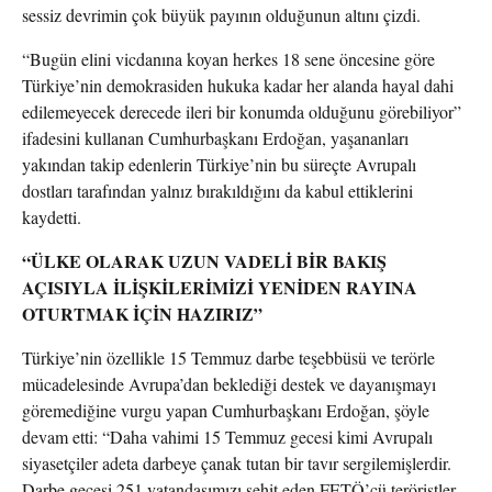
sessiz devrimin çok büyük payının olduğunun altını çizdi.
“Bugün elini vicdanına koyan herkes 18 sene öncesine göre
Türkiye’nin demokrasiden hukuka kadar her alanda hayal dahi
edilemeyecek derecede ileri bir konumda olduğunu görebiliyor”
ifadesini kullanan Cumhurbaşkanı Erdoğan, yaşananları
yakından takip edenlerin Türkiye’nin bu süreçte Avrupalı
dostları tarafından yalnız bırakıldığını da kabul ettiklerini
kaydetti.
“ÜLKE OLARAK UZUN VADELİ BİR BAKIŞ
AÇISIYLA İLİŞKİLERİMİZİ YENİDEN RAYINA
OTURTMAK İÇİN HAZIRIZ”
Türkiye’nin özellikle 15 Temmuz darbe teşebbüsü ve terörle
mücadelesinde Avrupa’dan beklediği destek ve dayanışmayı
göremediğine vurgu yapan Cumhurbaşkanı Erdoğan, şöyle
devam etti: “Daha vahimi 15 Temmuz gecesi kimi Avrupalı
siyasetçiler adeta darbeye çanak tutan bir tavır sergilemişlerdir.
Darbe gecesi 251 vatandaşımızı şehit eden FETÖ’cü teröristler,