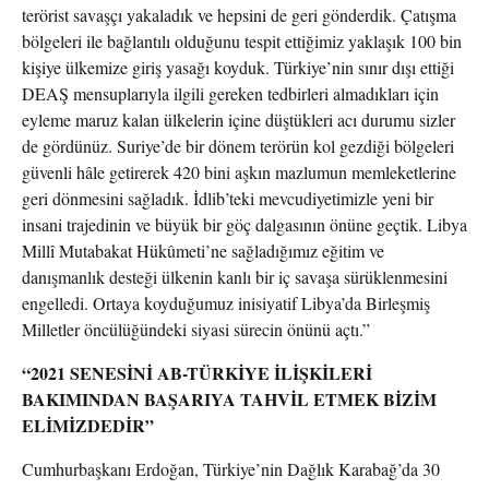
terörist savaşçı yakaladık ve hepsini de geri gönderdik. Çatışma
bölgeleri ile bağlantılı olduğunu tespit ettiğimiz yaklaşık 100 bin
kişiye ülkemize giriş yasağı koyduk. Türkiye’nin sınır dışı ettiği
DEAŞ mensuplarıyla ilgili gereken tedbirleri almadıkları için
eyleme maruz kalan ülkelerin içine düştükleri acı durumu sizler
de gördünüz. Suriye’de bir dönem terörün kol gezdiği bölgeleri
güvenli hâle getirerek 420 bini aşkın mazlumun memleketlerine
geri dönmesini sağladık. İdlib’teki mevcudiyetimizle yeni bir
insani trajedinin ve büyük bir göç dalgasının önüne geçtik. Libya
Millî Mutabakat Hükûmeti’ne sağladığımız eğitim ve
danışmanlık desteği ülkenin kanlı bir iç savaşa sürüklenmesini
engelledi. Ortaya koyduğumuz inisiyatif Libya’da Birleşmiş
Milletler öncülüğündeki siyasi sürecin önünü açtı.”
“2021 SENESİNİ AB-TÜRKİYE İLİŞKİLERİ
BAKIMINDAN BAŞARIYA TAHVİL ETMEK BİZİM
ELİMİZDEDİR”
Cumhurbaşkanı Erdoğan, Türkiye’nin Dağlık Karabağ’da 30