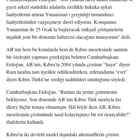
gayri askerî statüdeki adalarda özellikle hukuka aykırı
faaliyetlerini artıran Yunanistan’ı gerginliği tırmandırıcı
faaliyetlerinden vazgeçmeye davet ediyoruz. Komşumuz
Yunanistan ile 25 Ocak’ta başlayacak istikşafi görüşmelerin
inşallah yeni bir dönemin habercisi olacağına inanıyorum” dedi.
AB’nin hem bu konularda hem de Kıbrıs meselesinde samimi
bir özeleştiri yapması gerektiğini belirten Cumhurbaşkanı
Erdoğan, AB’nin, Kıbrıs’ta 2004 yılında çözüme “hayır” diyen
Rum tarafını tam üyelikle ödüllendirirken, referanduma “evet”
diyen Kıbrıs Türkü’ne verdiği taahhütleri unuttuğunu söyledi.
Cumhurbaşkanı Erdoğan, “Bunları da yerine getirmesini
bekliyoruz. Son dönemde AB’nin Kıbrıs Türk tarafıyla üst
düzey hiçbir teması olmamıştır. Hâl böyle iken AB, Kıbrıs
meselesinin çözümünde nasıl kolaylaştırıcı bir rol oynayabilir?”
ifadelerini kullandı.
Kıbrıs’ta iki devletli model dışındaki alternatiflerin çözüm