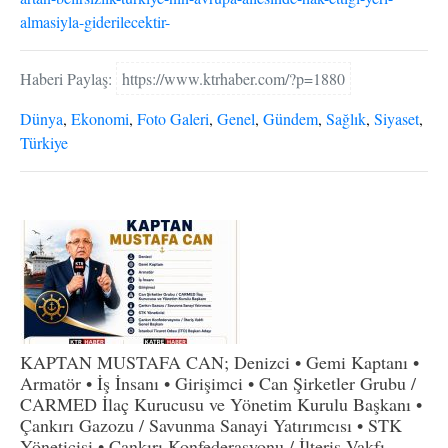
almasiyla-giderilecektir-
Haberi Paylaş:
https://www.ktrhaber.com/?p=1880
Dünya
,
Ekonomi
,
Foto Galeri
,
Genel
,
Gündem
,
Sağlık
,
Siyaset
,
Türkiye
KAPTAN MUSTAFA CAN; Denizci • Gemi Kaptanı •
Armatör • İş İnsanı • Girişimci • Can Şirketler Grubu /
CARMED İlaç Kurucusu ve Yönetim Kurulu Başkanı •
Çankırı Gazozu / Savunma Sanayi Yatırımcısı • STK
Yöneticisi • Çankırı Konfederasyonu / İlteriş Vakfı