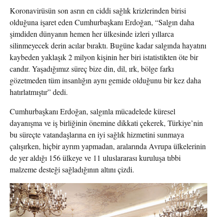
Koronavirüsün son asrın en ciddi sağlık krizlerinden birisi
olduğuna işaret eden Cumhurbaşkanı Erdoğan, “Salgın daha
şimdiden dünyanın hemen her ülkesinde izleri yıllarca
silinmeyecek derin acılar bıraktı. Bugüne kadar salgında hayatını
kaybeden yaklaşık 2 milyon kişinin her biri istatistikten öte bir
candır. Yaşadığımız süreç bize din, dil, ırk, bölge farkı
gözetmeden tüm insanlığın aynı gemide olduğunu bir kez daha
hatırlatmıştır” dedi.
Cumhurbaşkanı Erdoğan, salgınla mücadelede küresel
dayanışma ve iş birliğinin önemine dikkati çekerek, Türkiye’nin
bu süreçte vatandaşlarına en iyi sağlık hizmetini sunmaya
çalışırken, hiçbir ayrım yapmadan, aralarında Avrupa ülkelerinin
de yer aldığı 156 ülkeye ve 11 uluslararası kuruluşa tıbbi
malzeme desteği sağladığının altını çizdi.