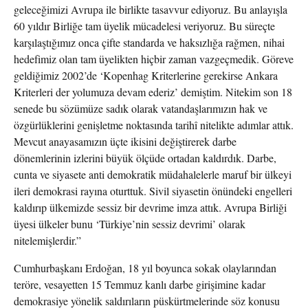
geleceğimizi Avrupa ile birlikte tasavvur ediyoruz. Bu anlayışla
60 yıldır Birliğe tam üyelik mücadelesi veriyoruz. Bu süreçte
karşılaştığımız onca çifte standarda ve haksızlığa rağmen, nihai
hedefimiz olan tam üyelikten hiçbir zaman vazgeçmedik. Göreve
geldiğimiz 2002’de ‘Kopenhag Kriterlerine gerekirse Ankara
Kriterleri der yolumuza devam ederiz’ demiştim. Nitekim son 18
senede bu sözümüze sadık olarak vatandaşlarımızın hak ve
özgürlüklerini genişletme noktasında tarihî nitelikte adımlar attık.
Mevcut anayasamızın üçte ikisini değiştirerek darbe
dönemlerinin izlerini büyük ölçüde ortadan kaldırdık. Darbe,
cunta ve siyasete anti demokratik müdahalelerle maruf bir ülkeyi
ileri demokrasi rayına oturttuk. Sivil siyasetin önündeki engelleri
kaldırıp ülkemizde sessiz bir devrime imza attık. Avrupa Birliği
üyesi ülkeler bunu ‘Türkiye’nin sessiz devrimi’ olarak
nitelemişlerdir.”
Cumhurbaşkanı Erdoğan, 18 yıl boyunca sokak olaylarından
teröre, vesayetten 15 Temmuz kanlı darbe girişimine kadar
demokrasiye yönelik saldırıların püskürtmelerinde söz konusu