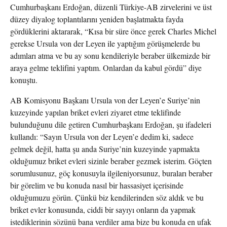
Cumhurbaşkanı Erdoğan, düzenli Türkiye-AB zirvelerini ve üst
düzey diyalog toplantılarını yeniden başlatmakta fayda
gördüklerini aktararak, “Kısa bir süre önce gerek Charles Michel
gerekse Ursula von der Leyen ile yaptığım görüşmelerde bu
adımları atma ve bu ay sonu kendileriyle beraber ülkemizde bir
araya gelme teklifini yaptım. Onlardan da kabul gördü” diye
konuştu.
AB Komisyonu Başkanı Ursula von der Leyen’e Suriye’nin
kuzeyinde yapılan briket evleri ziyaret etme teklifinde
bulunduğunu dile getiren Cumhurbaşkanı Erdoğan, şu ifadeleri
kullandı: “Sayın Ursula von der Leyen’e dedim ki, sadece
gelmek değil, hatta şu anda Suriye’nin kuzeyinde yapmakta
olduğumuz briket evleri sizinle beraber gezmek isterim. Göçten
sorumlusunuz, göç konusuyla ilgileniyorsunuz, buraları beraber
bir görelim ve bu konuda nasıl bir hassasiyet içerisinde
olduğumuzu görün. Çünkü biz kendilerinden söz aldık ve bu
briket evler konusunda, ciddi bir sayıyı onların da yapmak
istediklerinin sözünü bana verdiler ama bize bu konuda en ufak