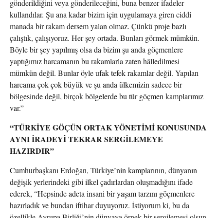
gönderildiğini veya gönderileceğini, buna benzer ifadeler
kullandılar. Şu ana kadar bizim için uygulamaya giren ciddi
manada bir rakam dersem yalan olmaz. Çünkü proje bazlı
çalıştık, çalışıyoruz. Her şey ortada. Bunları görmek mümkün.
Böyle bir şey yapılmış olsa da bizim şu anda göçmenlere
yaptığımız harcamanın bu rakamlarla zaten hâlledilmesi
mümkün değil. Bunlar öyle ufak tefek rakamlar değil. Yapılan
harcama çok çok büyük ve şu anda ülkemizin sadece bir
bölgesinde değil, birçok bölgelerde bu tür göçmen kamplarımız
var.”
“TÜRKİYE GÖÇÜN ORTAK YÖNETİMİ KONUSUNDA
AYNI İRADEYİ TEKRAR SERGİLEMEYE
HAZIRDIR”
Cumhurbaşkanı Erdoğan, Türkiye’nin kamplarının, dünyanın
değişik yerlerindeki gibi ilkel çadırlardan oluşmadığını ifade
ederek, “Hepsinde adeta insani bir yaşam tarzını göçmenlere
hazırladık ve bundan iftihar duyuyoruz. İstiyorum ki, bu da
özellikle Avrupa Birliği’nin dünyaya örnek bir sergilemesi olsun.