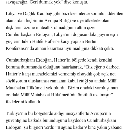
savaşacağız. Geri durmak yok” diye konuştu.
Libya ve Dağlık Karabağ gibi bazı kesimlerce sorunlu addedilen
alanlardan hiçbirinin Avrupa Birliği ve üye ülkelerle olan
ilişkilerin özüne müteallik olmadığının altını çizen
Cumhurbaşkanı Erdoğan, Libya’nın doğusundaki gayrimeşru
güçlerin lideri Halife Hafter’e karşı yapılan Berlin
Konferansı’nda alınan kararlara uyulmadığına dikkati çekti.
Cumhurbaşkanı Erdoğan, Hafter’in bölgede kendi kendini
koruma durumunda olduğunu hatırlatarak, “Biz eğer o darbeci
Hafter’e karşı mücadelemizi vermemiş olsaydık çok açık net
söylüyorum uluslararası camianın kabul ettiği şu andaki Millî
Mutabakat Hükûmeti yok olurdu. Bizim oradaki varoluşumuz
oradaki Millî Mutabakat Hükûmeti’nin ömrünü uzatmıştır”
ifadelerini kullandı.
Türkiye’nin bu bölgelerde aldığı inisiyatiflerle Avrupa’nın
güvenliğine katkıda bulunduğunu kaydeden Cumhurbaşkanı
Erdoğan, şu bilgileri verdi: “Bugüne kadar 9 bine yakın yabancı