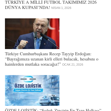
TÜRKİYE A MİLLİ FUTBOL TAKIMIMIZ 2026
DÜNYA KUPASI’NDA!
NISAN 1, 2026
Türkiye Cumhurbaşkanı Recep Tayyip Erdoğan:
“Bayrağımıza uzanan kirli elleri bulacak, hesabını o
hainlerden mutlaka soracağız!”
OCAK 21, 2026
ÖZDE LOJİSTİK: “Soğuk Zincirin En Taze Halkası”