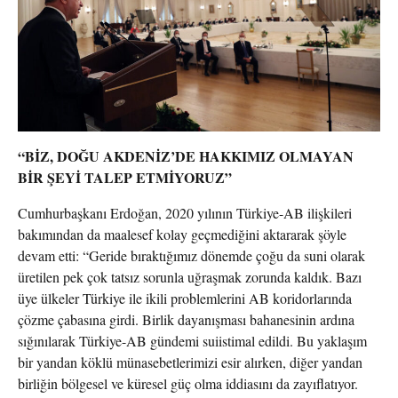
“BİZ, DOĞU AKDENİZ’DE HAKKIMIZ OLMAYAN
BİR ŞEYİ TALEP ETMİYORUZ”
Cumhurbaşkanı Erdoğan, 2020 yılının Türkiye-AB ilişkileri
bakımından da maalesef kolay geçmediğini aktararak şöyle
devam etti: “Geride bıraktığımız dönemde çoğu da suni olarak
üretilen pek çok tatsız sorunla uğraşmak zorunda kaldık. Bazı
üye ülkeler Türkiye ile ikili problemlerini AB koridorlarında
çözme çabasına girdi. Birlik dayanışması bahanesinin ardına
sığınılarak Türkiye-AB gündemi suiistimal edildi. Bu yaklaşım
bir yandan köklü münasebetlerimizi esir alırken, diğer yandan
birliğin bölgesel ve küresel güç olma iddiasını da zayıflatıyor.