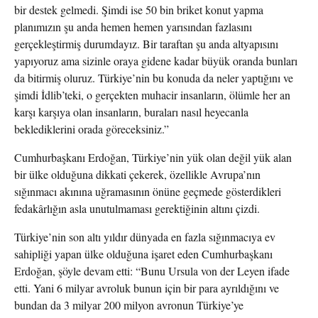
bir destek gelmedi. Şimdi ise 50 bin briket konut yapma
planımızın şu anda hemen hemen yarısından fazlasını
gerçekleştirmiş durumdayız. Bir taraftan şu anda altyapısını
yapıyoruz ama sizinle oraya gidene kadar büyük oranda bunları
da bitirmiş oluruz. Türkiye’nin bu konuda da neler yaptığını ve
şimdi İdlib’teki, o gerçekten muhacir insanların, ölümle her an
karşı karşıya olan insanların, buraları nasıl heyecanla
beklediklerini orada göreceksiniz.”
Cumhurbaşkanı Erdoğan, Türkiye’nin yük olan değil yük alan
bir ülke olduğuna dikkati çekerek, özellikle Avrupa’nın
sığınmacı akınına uğramasının önüne geçmede gösterdikleri
fedakârlığın asla unutulmaması gerektiğinin altını çizdi.
Türkiye’nin son altı yıldır dünyada en fazla sığınmacıya ev
sahipliği yapan ülke olduğuna işaret eden Cumhurbaşkanı
Erdoğan, şöyle devam etti: “Bunu Ursula von der Leyen ifade
etti. Yani 6 milyar avroluk bunun için bir para ayrıldığını ve
bundan da 3 milyar 200 milyon avronun Türkiye’ye