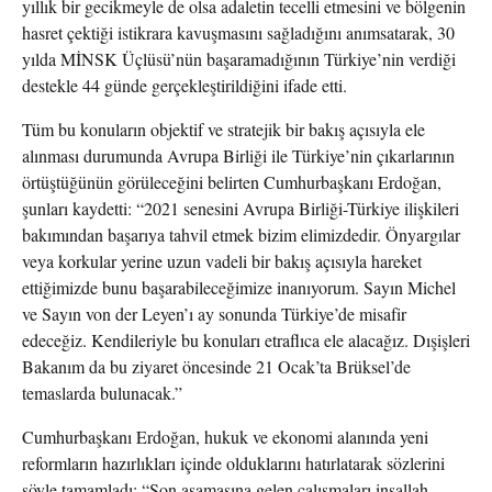
yıllık bir gecikmeyle de olsa adaletin tecelli etmesini ve bölgenin
hasret çektiği istikrara kavuşmasını sağladığını anımsatarak, 30
yılda MİNSK Üçlüsü’nün başaramadığının Türkiye’nin verdiği
destekle 44 günde gerçekleştirildiğini ifade etti.
Tüm bu konuların objektif ve stratejik bir bakış açısıyla ele
alınması durumunda Avrupa Birliği ile Türkiye’nin çıkarlarının
örtüştüğünün görüleceğini belirten Cumhurbaşkanı Erdoğan,
şunları kaydetti: “2021 senesini Avrupa Birliği-Türkiye ilişkileri
bakımından başarıya tahvil etmek bizim elimizdedir. Önyargılar
veya korkular yerine uzun vadeli bir bakış açısıyla hareket
ettiğimizde bunu başarabileceğimize inanıyorum. Sayın Michel
ve Sayın von der Leyen’ı ay sonunda Türkiye’de misafir
edeceğiz. Kendileriyle bu konuları etraflıca ele alacağız. Dışişleri
Bakanım da bu ziyaret öncesinde 21 Ocak’ta Brüksel’de
temaslarda bulunacak.”
Cumhurbaşkanı Erdoğan, hukuk ve ekonomi alanında yeni
reformların hazırlıkları içinde olduklarını hatırlatarak sözlerini
şöyle tamamladı: “Son aşamasına gelen çalışmaları inşallah