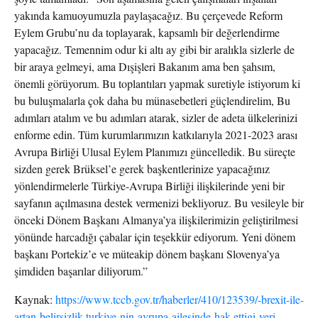
yakında kamuoyumuzla paylaşacağız. Bu çerçevede Reform
Eylem Grubu’nu da toplayarak, kapsamlı bir değerlendirme
yapacağız. Temennim odur ki altı ay gibi bir aralıkla sizlerle de
bir araya gelmeyi, ama Dışişleri Bakanım ama ben şahsım,
önemli görüyorum. Bu toplantıları yapmak suretiyle istiyorum ki
bu buluşmalarla çok daha bu münasebetleri güçlendirelim, Bu
adımları atalım ve bu adımları atarak, sizler de adeta ülkelerinizi
enforme edin. Tüm kurumlarımızın katkılarıyla 2021-2023 arası
Avrupa Birliği Ulusal Eylem Planımızı güncelledik. Bu süreçte
sizden gerek Brüksel’e gerek başkentlerinize yapacağınız
yönlendirmelerle Türkiye-Avrupa Birliği ilişkilerinde yeni bir
sayfanın açılmasına destek vermenizi bekliyoruz. Bu vesileyle bir
önceki Dönem Başkanı Almanya’ya ilişkilerimizin geliştirilmesi
yönünde harcadığı çabalar için teşekkür ediyorum. Yeni dönem
başkanı Portekiz’e ve müteakip dönem başkanı Slovenya’ya
şimdiden başarılar diliyorum.”
Kaynak:
https://www.tccb.gov.tr/haberler/410/123539/-brexit-ile-
artan-belirsizlik-turkiye-nin-avrupa-ailesinde-hak-ettigi-yeri-