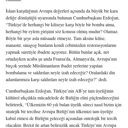
İslam karşıtlığının Avrupa değerleri açısında da büyük bir kara
deliğe dönüştüğü uyarısında bulunan Cumhurbaşkanı Erdoğan,
“Türkiye’de herhangi bir kiliseye karşı böyle bir bomba atma,
herhangi bir eylem girişimi söz konusu olmuş mudur? Olamaz.
Böyle bir şeye asla müsaade etmeyiz. Tam aksine kilise,
manastır, sinagog bunların kendi cebimizden restorasyonlarını
yapmak suretiyle ibadete açıyoruz. Bütün bunlar açık, net
ortadayken acaba şu anda Fransa’da, Almanya’da, Avrupa’nın
birçok yerinde Müslümanların ibadet yerlerine yapılan
bombalama ve saldırıları neyle izah edeceğiz? Oralardaki din
adamlarımıza karşı saldırıları neyle izah edeceğiz?” dedi.
Cumhurbaşkanı Erdoğan, Türkiye’nin AB’ye tam üyeliğinin
kültürel ırkçılıkla mücadelede de Birliğin elini güçlendireceğini
belirterek, “Ülkemizin 60 yılı bulan üyelik süreci nasıl bizim için
stratejik bir tercihse Avrupa Birliği’nin ülkemizi tam üyeliğe
kabul etmesi de Birliğin geleceği açısından ontolojik bir tercih
olacaktır. Brexit ile artan belirsizlik ancak Türkiye’nin Avrupa