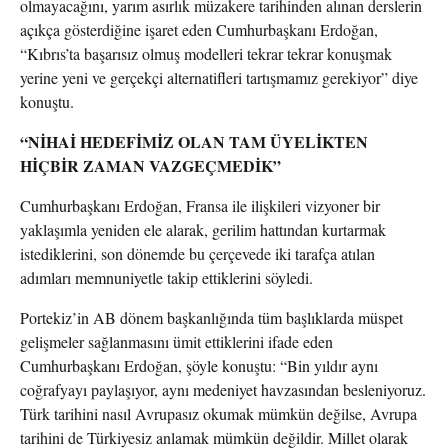
olmayacağını, yarım asırlık müzakere tarihinden alınan derslerin
açıkça gösterdiğine işaret eden Cumhurbaşkanı Erdoğan,
“Kıbrıs’ta başarısız olmuş modelleri tekrar tekrar konuşmak
yerine yeni ve gerçekçi alternatifleri tartışmamız gerekiyor” diye
konuştu.
“NİHAİ HEDEFİMİZ OLAN TAM ÜYELİKTEN
HİÇBİR ZAMAN VAZGEÇMEDİK”
Cumhurbaşkanı Erdoğan, Fransa ile ilişkileri vizyoner bir
yaklaşımla yeniden ele alarak, gerilim hattından kurtarmak
istediklerini, son dönemde bu çerçevede iki tarafça atılan
adımları memnuniyetle takip ettiklerini söyledi.
Portekiz’in AB dönem başkanlığında tüm başlıklarda müspet
gelişmeler sağlanmasını ümit ettiklerini ifade eden
Cumhurbaşkanı Erdoğan, şöyle konuştu: “Bin yıldır aynı
coğrafyayı paylaşıyor, aynı medeniyet havzasından besleniyoruz.
Türk tarihini nasıl Avrupasız okumak mümkün değilse, Avrupa
tarihini de Türkiyesiz anlamak mümkün değildir. Millet olarak