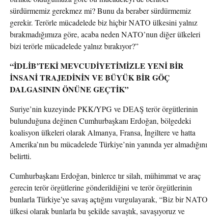
sürdürmemiz gerekmez mi? Bunu da beraber sürdürmemiz
gerekir. Terörle mücadelede biz hiçbir NATO ülkesini yalnız
bırakmadığımıza göre, acaba neden NATO’nun diğer ülkeleri
bizi terörle mücadelede yalnız bırakıyor?”
“İDLİB’TEKİ MEVCUDİYETİMİZLE YENİ BİR
İNSANİ TRAJEDİNİN VE BÜYÜK BİR GÖÇ
DALGASININ ÖNÜNE GEÇTİK”
Suriye’nin kuzeyinde PKK/YPG ve DEAŞ terör örgütlerinin
bulunduğuna değinen Cumhurbaşkanı Erdoğan, bölgedeki
koalisyon ülkeleri olarak Almanya, Fransa, İngiltere ve hatta
Amerika’nın bu mücadelede Türkiye’nin yanında yer almadığını
belirtti.
Cumhurbaşkanı Erdoğan, binlerce tır silah, mühimmat ve araç
gerecin terör örgütlerine gönderildiğini ve terör örgütlerinin
bunlarla Türkiye’ye savaş açtığını vurgulayarak, “Biz bir NATO
ülkesi olarak bunlarla bu şekilde savaştık, savaşıyoruz ve