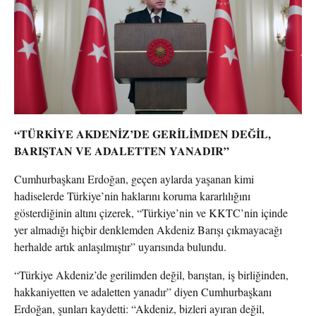
“TÜRKİYE AKDENİZ’DE GERİLİMDEN DEĞİL,
BARIŞTAN VE ADALETTEN YANADIR”
Cumhurbaşkanı Erdoğan, geçen aylarda yaşanan kimi
hadiselerde Türkiye’nin haklarını koruma kararlılığını
gösterdiğinin altını çizerek, “Türkiye’nin ve KKTC’nin içinde
yer almadığı hiçbir denklemden Akdeniz Barışı çıkmayacağı
herhalde artık anlaşılmıştır” uyarısında bulundu.
“Türkiye Akdeniz’de gerilimden değil, barıştan, iş birliğinden,
hakkaniyetten ve adaletten yanadır” diyen Cumhurbaşkanı
Erdoğan, şunları kaydetti: “Akdeniz, bizleri ayıran değil,