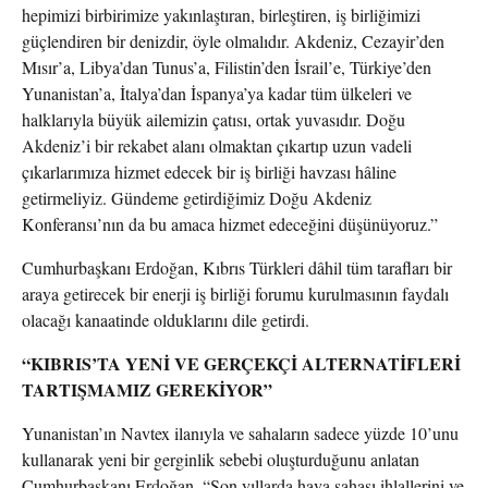
hepimizi birbirimize yakınlaştıran, birleştiren, iş birliğimizi
güçlendiren bir denizdir, öyle olmalıdır. Akdeniz, Cezayir’den
Mısır’a, Libya’dan Tunus’a, Filistin’den İsrail’e, Türkiye’den
Yunanistan’a, İtalya’dan İspanya’ya kadar tüm ülkeleri ve
halklarıyla büyük ailemizin çatısı, ortak yuvasıdır. Doğu
Akdeniz’i bir rekabet alanı olmaktan çıkartıp uzun vadeli
çıkarlarımıza hizmet edecek bir iş birliği havzası hâline
getirmeliyiz. Gündeme getirdiğimiz Doğu Akdeniz
Konferansı’nın da bu amaca hizmet edeceğini düşünüyoruz.”
Cumhurbaşkanı Erdoğan, Kıbrıs Türkleri dâhil tüm tarafları bir
araya getirecek bir enerji iş birliği forumu kurulmasının faydalı
olacağı kanaatinde olduklarını dile getirdi.
“KIBRIS’TA YENİ VE GERÇEKÇİ ALTERNATİFLERİ
TARTIŞMAMIZ GEREKİYOR”
Yunanistan’ın Navtex ilanıyla ve sahaların sadece yüzde 10’unu
kullanarak yeni bir gerginlik sebebi oluşturduğunu anlatan
Cumhurbaşkanı Erdoğan, “Son yıllarda hava sahası ihlallerini ve