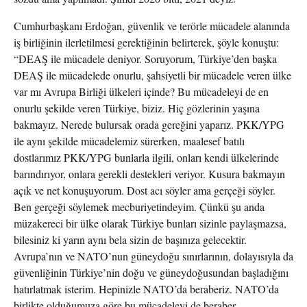
Cumhurbaşkanı Erdoğan, güvenlik ve terörle mücadele alanında
iş birliğinin ilerletilmesi gerektiğinin belirterek, şöyle konuştu:
“DEAŞ ile mücadele deniyor. Soruyorum, Türkiye’den başka
DEAŞ ile mücadelede onurlu, şahsiyetli bir mücadele veren ülke
var mı Avrupa Birliği ülkeleri içinde? Bu mücadeleyi de en
onurlu şekilde veren Türkiye, biziz. Hiç gözlerinin yaşına
bakmayız. Nerede bulursak orada gereğini yaparız. PKK/YPG
ile aynı şekilde mücadelemiz sürerken, maalesef batılı
dostlarımız PKK/YPG bunlarla ilgili, onları kendi ülkelerinde
barındırıyor, onlara gerekli destekleri veriyor. Kusura bakmayın
açık ve net konuşuyorum. Dost acı söyler ama gerçeği söyler.
Ben gerçeği söylemek mecburiyetindeyim. Çünkü şu anda
müzakereci bir ülke olarak Türkiye bunları sizinle paylaşmazsa,
bilesiniz ki yarın aynı bela sizin de başınıza gelecektir.
Avrupa’nın ve NATO’nun güneydoğu sınırlarının, dolayısıyla da
güvenliğinin Türkiye’nin doğu ve güneydoğusundan başladığını
hatırlatmak isterim. Hepinizle NATO’da beraberiz. NATO’da
birlikte olduğumuza göre bu mücadeleyi de beraber