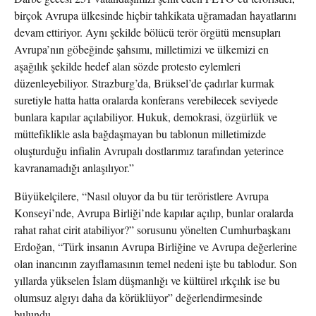
birçok Avrupa ülkesinde hiçbir tahkikata uğramadan hayatlarını
devam ettiriyor. Aynı şekilde bölücü terör örgütü mensupları
Avrupa’nın göbeğinde şahsımı, milletimizi ve ülkemizi en
aşağılık şekilde hedef alan sözde protesto eylemleri
düzenleyebiliyor. Strazburg’da, Brüksel’de çadırlar kurmak
suretiyle hatta hatta oralarda konferans verebilecek seviyede
bunlara kapılar açılabiliyor. Hukuk, demokrasi, özgürlük ve
müttefiklikle asla bağdaşmayan bu tablonun milletimizde
oluşturduğu infialin Avrupalı dostlarımız tarafından yeterince
kavranamadığı anlaşılıyor.”
Büyükelçilere, “Nasıl oluyor da bu tür teröristlere Avrupa
Konseyi’nde, Avrupa Birliği’nde kapılar açılıp, bunlar oralarda
rahat rahat cirit atabiliyor?” sorusunu yönelten Cumhurbaşkanı
Erdoğan, “Türk insanın Avrupa Birliğine ve Avrupa değerlerine
olan inancının zayıflamasının temel nedeni işte bu tablodur. Son
yıllarda yükselen İslam düşmanlığı ve kültürel ırkçılık ise bu
olumsuz algıyı daha da körüklüyor” değerlendirmesinde
bulundu.