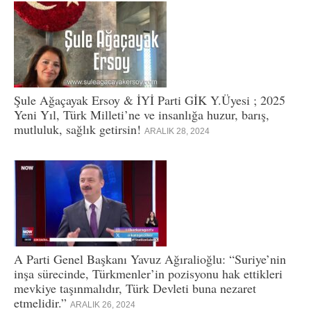
Şule Ağaçayak Ersoy & İYİ Parti GİK Y.Üyesi ; 2025
Yeni Yıl, Türk Milleti’ne ve insanlığa huzur, barış,
mutluluk, sağlık getirsin!
ARALIK 28, 2024
A Parti Genel Başkanı Yavuz Ağıralioğlu: “Suriye’nin
inşa sürecinde, Türkmenler’in pozisyonu hak ettikleri
mevkiye taşınmalıdır, Türk Devleti buna nezaret
etmelidir.”
ARALIK 26, 2024