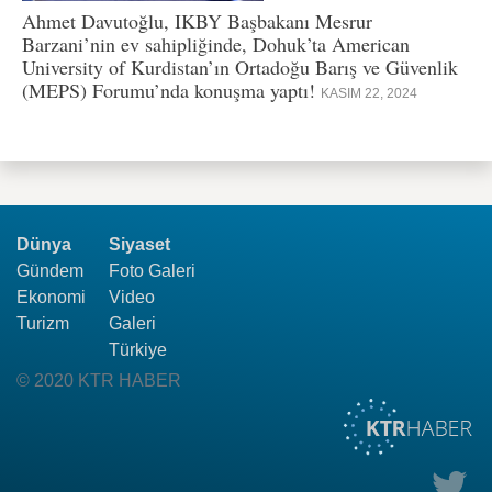
Ahmet Davutoğlu, IKBY Başbakanı Mesrur
Barzani’nin ev sahipliğinde, Dohuk’ta American
University of Kurdistan’ın Ortadoğu Barış ve Güvenlik
(MEPS) Forumu’nda konuşma yaptı!
KASIM 22, 2024
Dünya
Siyaset
Gündem
Foto Galeri
Ekonomi
Video
Turizm
Galeri
Türkiye
© 2020 KTR HABER