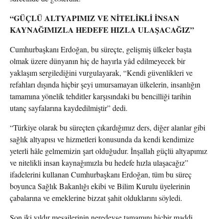
“GÜÇLÜ ALTYAPIMIZ VE NİTELİKLİ İNSAN
KAYNAĞIMIZLA HEDEFE HIZLA ULAŞACAĞIZ”
Cumhurbaşkanı Erdoğan, bu süreçte, gelişmiş ülkeler başta
olmak üzere dünyanın hiç de hayırla yâd edilmeyecek bir
yaklaşım sergilediğini vurgulayarak, “Kendi güvenlikleri ve
refahları dışında hiçbir şeyi umursamayan ülkelerin, insanlığın
tamamına yönelik tehditler karşısındaki bu bencilliği tarihin
utanç sayfalarına kaydedilmiştir” dedi.
“Türkiye olarak bu süreçten çıkardığımız ders, diğer alanlar gibi
sağlık altyapısı ve hizmetleri konusunda da kendi kendimize
yeterli hâle gelmemizin şart olduğudur. İnşallah güçlü altyapımız
ve nitelikli insan kaynağımızla bu hedefe hızla ulaşacağız”
ifadelerini kullanan Cumhurbaşkanı Erdoğan, tüm bu süreç
boyunca Sağlık Bakanlığı ekibi ve Bilim Kurulu üyelerinin
çabalarına ve emeklerine bizzat şahit olduklarını söyledi.
Son iki yıldır mesailerinin neredeyse tamamını hiçbir maddi