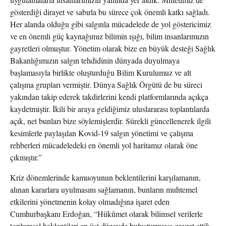
gösterdiği dirayet ve sabırla bu sürece çok önemli katkı sağladı.
Her alanda olduğu gibi salgınla mücadelede de yol göstericimiz
ve en önemli güç kaynağımız bilimin ışığı, bilim insanlarımızın
gayretleri olmuştur. Yönetim olarak bize en büyük desteği Sağlık
Bakanlığımızın salgın tehdidinin dünyada duyulmaya
başlamasıyla birlikte oluşturduğu Bilim Kurulumuz ve alt
çalışma grupları vermiştir. Dünya Sağlık Örgütü de bu süreci
yakından takip ederek takdirlerini kendi platformlarında açıkça
kaydetmiştir. İkili bir araya geldiğimiz uluslararası toplantılarda
açık, net bunları bize söylemişlerdir. Sürekli güncellenerek ilgili
kesimlerle paylaşılan Kovid-19 salgın yönetimi ve çalışma
rehberleri mücadeledeki en önemli yol haritamız olarak öne
çıkmıştır.”
Kriz dönemlerinde kamuoyunun beklentilerini karşılamanın,
alınan kararlara uyulmasını sağlamanın, bunların muhtemel
etkilerini yönetmenin kolay olmadığına işaret eden
Cumhurbaşkanı Erdoğan, “Hükûmet olarak bilimsel verilerle
toplumsal beklentileri en üst düzeyde buluşturmaya gayret ettik.