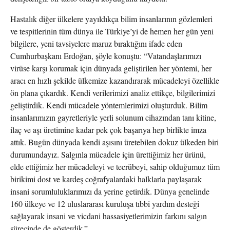
Hastalık diğer ülkelere yayıldıkça bilim insanlarının gözlemleri
ve tespitlerinin tüm dünya ile Türkiye’yi de hemen her gün yeni
bilgilere, yeni tavsiyelere maruz bıraktığını ifade eden
Cumhurbaşkanı Erdoğan, şöyle konuştu: “Vatandaşlarımızı
virüse karşı korumak için dünyada geliştirilen her yöntemi, her
aracı en hızlı şekilde ülkemize kazandırarak mücadeleyi özellikle
ön plana çıkardık. Kendi verilerimizi analiz ettikçe, bilgilerimizi
geliştirdik. Kendi mücadele yöntemlerimizi oluşturduk. Bilim
insanlarımızın gayretleriyle yerli solunum cihazından tanı kitine,
ilaç ve aşı üretimine kadar pek çok başarıya hep birlikte imza
attık. Bugün dünyada kendi aşısını üretebilen dokuz ülkeden biri
durumundayız. Salgınla mücadele için ürettiğimiz her ürünü,
elde ettiğimiz her mücadeleyi ve tecrübeyi, sahip olduğumuz tüm
birikimi dost ve kardeş coğrafyalardaki halklarla paylaşarak
insani sorumluluklarımızı da yerine getirdik. Dünya genelinde
160 ülkeye ve 12 uluslararası kuruluşa tıbbi yardım desteği
sağlayarak insani ve vicdani hassasiyetlerimizin farkını salgın
sürecinde de gösterdik.”