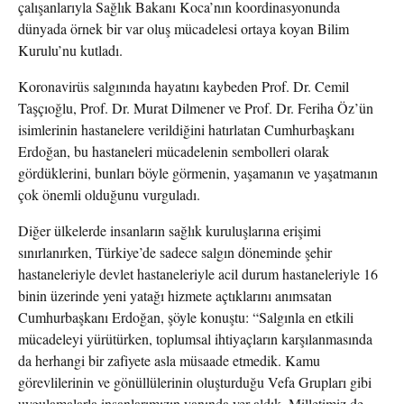
çalışanlarıyla Sağlık Bakanı Koca’nın koordinasyonunda
dünyada örnek bir var oluş mücadelesi ortaya koyan Bilim
Kurulu’nu kutladı.
Koronavirüs salgınında hayatını kaybeden Prof. Dr. Cemil
Taşçıoğlu, Prof. Dr. Murat Dilmener ve Prof. Dr. Feriha Öz’ün
isimlerinin hastanelere verildiğini hatırlatan Cumhurbaşkanı
Erdoğan, bu hastaneleri mücadelenin sembolleri olarak
gördüklerini, bunları böyle görmenin, yaşamanın ve yaşatmanın
çok önemli olduğunu vurguladı.
Diğer ülkelerde insanların sağlık kuruluşlarına erişimi
sınırlanırken, Türkiye’de sadece salgın döneminde şehir
hastaneleriyle devlet hastaneleriyle acil durum hastaneleriyle 16
binin üzerinde yeni yatağı hizmete açtıklarını anımsatan
Cumhurbaşkanı Erdoğan, şöyle konuştu: “Salgınla en etkili
mücadeleyi yürütürken, toplumsal ihtiyaçların karşılanmasında
da herhangi bir zafiyete asla müsaade etmedik. Kamu
görevlilerinin ve gönüllülerinin oluşturduğu Vefa Grupları gibi
uygulamalarla insanlarımızın yanında yer aldık. Milletimiz de