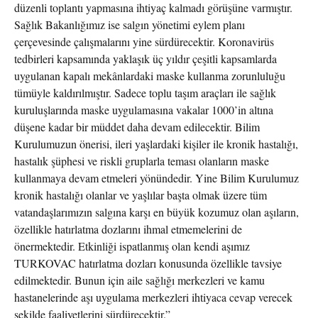
düzenli toplantı yapmasına ihtiyaç kalmadı görüşüne varmıştır.
Sağlık Bakanlığımız ise salgın yönetimi eylem planı
çerçevesinde çalışmalarını yine sürdürecektir. Koronavirüs
tedbirleri kapsamında yaklaşık üç yıldır çeşitli kapsamlarda
uygulanan kapalı mekânlardaki maske kullanma zorunluluğu
tümüyle kaldırılmıştır. Sadece toplu taşım araçları ile sağlık
kuruluşlarında maske uygulamasına vakalar 1000’in altına
düşene kadar bir müddet daha devam edilecektir. Bilim
Kurulumuzun önerisi, ileri yaşlardaki kişiler ile kronik hastalığı,
hastalık şüphesi ve riskli gruplarla teması olanların maske
kullanmaya devam etmeleri yönündedir. Yine Bilim Kurulumuz
kronik hastalığı olanlar ve yaşlılar başta olmak üzere tüm
vatandaşlarımızın salgına karşı en büyük kozumuz olan aşıların,
özellikle hatırlatma dozlarını ihmal etmemelerini de
önermektedir. Etkinliği ispatlanmış olan kendi aşımız
TURKOVAC hatırlatma dozları konusunda özellikle tavsiye
edilmektedir. Bunun için aile sağlığı merkezleri ve kamu
hastanelerinde aşı uygulama merkezleri ihtiyaca cevap verecek
şekilde faaliyetlerini sürdürecektir.”