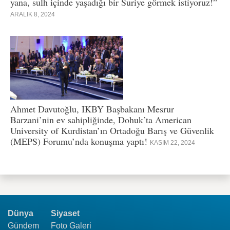
yana, sulh içinde yaşadığı bir Suriye görmek istiyoruz!”
ARALIK 8, 2024
Ahmet Davutoğlu, IKBY Başbakanı Mesrur
Barzani’nin ev sahipliğinde, Dohuk’ta American
University of Kurdistan’ın Ortadoğu Barış ve Güvenlik
(MEPS) Forumu’nda konuşma yaptı!
KASIM 22, 2024
Dünya
Siyaset
Gündem
Foto Galeri