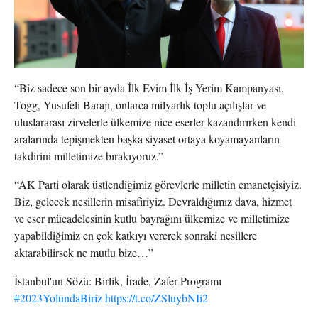
“Biz sadece son bir ayda İlk Evim İlk İş Yerim Kampanyası,
Togg, Yusufeli Barajı, onlarca milyarlık toplu açılışlar ve
uluslararası zirvelerle ülkemize nice eserler kazandırırken kendi
aralarında tepişmekten başka siyaset ortaya koyamayanların
takdirini milletimize bırakıyoruz.”
“AK Parti olarak üstlendiğimiz görevlerle milletin emanetçisiyiz.
Biz, gelecek nesillerin misafiriyiz. Devraldığımız dava, hizmet
ve eser mücadelesinin kutlu bayrağını ülkemize ve milletimize
yapabildiğimiz en çok katkıyı vererek sonraki nesillere
aktarabilirsek ne mutlu bize…”
İstanbul'un Sözü: Birlik, İrade, Zafer Programı
#2023YolundaBiriz
https://t.co/ZSluybNIi2