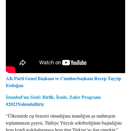
AK Parti Genel Başkanı ve Cumhurbaşkanı Recep Tayyip
Erdoğan
İstanbul’un Sözü: Birlik, İrade, Zafer Programı
#2023YolundaBiriz
“Ülkemizde eşi benzeri olmadığına inandığım şu muhteşem
toplantımızın gayesi, Türkiye Yüzyılı seferberliğinin başladığını
hem kendi teşkilatlarımıza hem tüm Türkiye’ye ilan etmektir.”