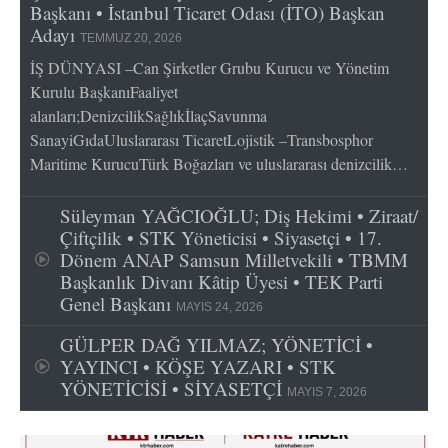
Başkanı • İstanbul Ticaret Odası (İTO) Başkan
Adayı
TEMMUZ 20, 2026
İŞ DÜNYASI –Can Şirketler Grubu Kurucu ve Yönetim
Kurulu BaşkanıFaaliyet
alanları;DenizcilikSağlıkİlaçSavunma
SanayiGıdaUluslararası TicaretLojistik –Transbosphor
Maritime KurucuTürk Boğazları ve uluslararası denizcilik…
Süleyman YAĞCIOĞLU; Diş Hekimi • Ziraat/
Çiftçilik • STK Yöneticisi • Siyasetçi • 17.
Dönem ANAP Samsun Milletvekili • TBMM
Başkanlık Divanı Kâtip Üyesi • TEK Parti
Genel Başkanı
MAYIS 24, 2026
GÜLPER DAĞ YILMAZ; YÖNETİCİ •
YAYINCI • KÖŞE YAZARI • STK
YÖNETİCİSİ • SİYASETÇİ
MAYIS 7, 2026