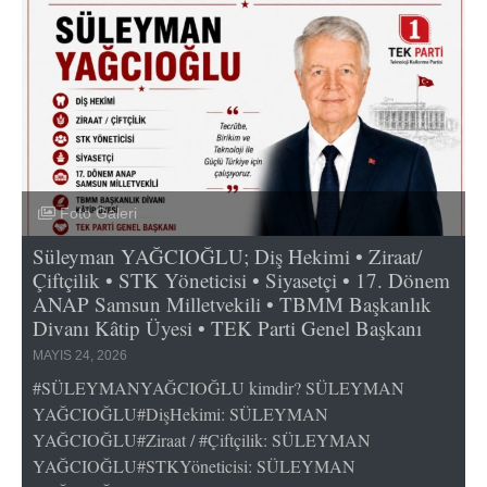
Foto Galeri
Süleyman YAĞCIOĞLU; Diş Hekimi • Ziraat/
Çiftçilik • STK Yöneticisi • Siyasetçi • 17. Dönem
ANAP Samsun Milletvekili • TBMM Başkanlık
Divanı Kâtip Üyesi • TEK Parti Genel Başkanı
MAYIS 24, 2026
#SÜLEYMANYAĞCIOĞLU kimdir? SÜLEYMAN
YAĞCIOĞLU#DişHekimi: SÜLEYMAN
YAĞCIOĞLU#Ziraat / #Çiftçilik: SÜLEYMAN
YAĞCIOĞLU#STKYöneticisi: SÜLEYMAN