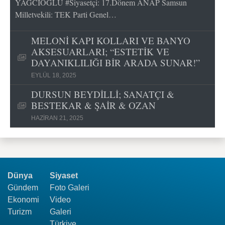
YAĞCIOĞLU #Siyasetçi: 17.Dönem ANAP Samsun
Milletvekili: TEK Parti Genel…
MELONİ KAPI KOLLARI VE BANYO
AKSESUARLARI; “ESTETİK VE
DAYANIKLILIĞI BİR ARADA SUNAR!”
EYLÜL 18, 2025
DURSUN BEYDİLLİ; SANATÇI &
BESTEKAR & ŞAİR & OZAN
HAZIRAN 21, 2025
Dünya
Siyaset
Gündem
Foto Galeri
Ekonomi
Video
Turizm
Galeri
Türkiye