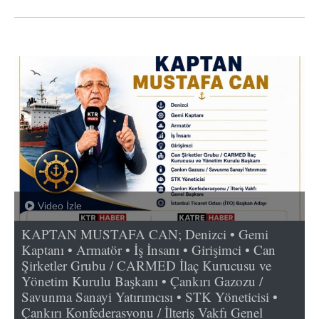
Video İzle
KAPTAN MUSTAFA CAN; Denizci • Gemi
Kaptanı • Armatör • İş İnsanı • Girişimci • Can
Şirketler Grubu / CARMED İlaç Kurucusu ve
Yönetim Kurulu Başkanı • Çankırı Gazozu /
Savunma Sanayi Yatırımcısı • STK Yöneticisi •
Çankırı Konfederasyonu / İlteriş Vakfı Genel