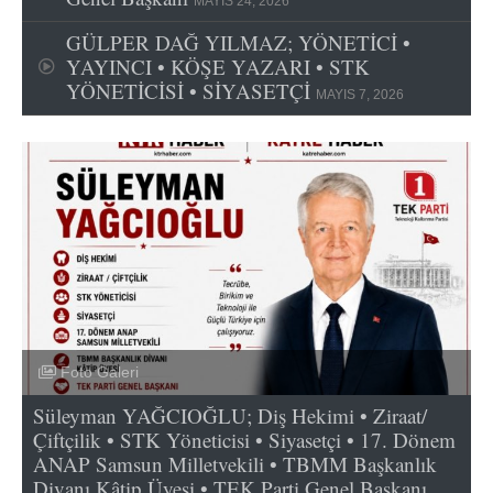
MAYIS 24, 2026
GÜLPER DAĞ YILMAZ; YÖNETİCİ •
YAYINCI • KÖŞE YAZARI • STK
YÖNETİCİSİ • SİYASETÇİ
MAYIS 7, 2026
Foto Galeri
Süleyman YAĞCIOĞLU; Diş Hekimi • Ziraat/
Çiftçilik • STK Yöneticisi • Siyasetçi • 17. Dönem
ANAP Samsun Milletvekili • TBMM Başkanlık
Divanı Kâtip Üyesi • TEK Parti Genel Başkanı