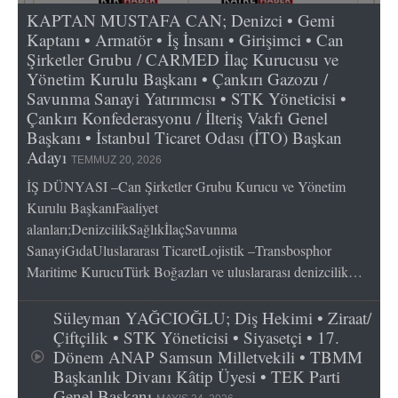
KAPTAN MUSTAFA CAN; Denizci • Gemi
Kaptanı • Armatör • İş İnsanı • Girişimci • Can
Şirketler Grubu / CARMED İlaç Kurucusu ve
Yönetim Kurulu Başkanı • Çankırı Gazozu /
Savunma Sanayi Yatırımcısı • STK Yöneticisi •
Çankırı Konfederasyonu / İlteriş Vakfı Genel
Başkanı • İstanbul Ticaret Odası (İTO) Başkan
Adayı
TEMMUZ 20, 2026
İŞ DÜNYASI –Can Şirketler Grubu Kurucu ve Yönetim
Kurulu BaşkanıFaaliyet
alanları;DenizcilikSağlıkİlaçSavunma
SanayiGıdaUluslararası TicaretLojistik –Transbosphor
Maritime KurucuTürk Boğazları ve uluslararası denizcilik…
Süleyman YAĞCIOĞLU; Diş Hekimi • Ziraat/
Çiftçilik • STK Yöneticisi • Siyasetçi • 17.
Dönem ANAP Samsun Milletvekili • TBMM
Başkanlık Divanı Kâtip Üyesi • TEK Parti
Genel Başkanı