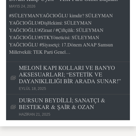
MAYIS 24, 2026
#SÜLEYMANYAĞCIOĞLU kimdir? SÜLEYMAN
YAĞCIOĞLU#DişHekimi: SÜLEYMAN
YAĞCIOĞLU#Ziraat / #Çiftçilik: SÜLEYMAN
YAĞCIOĞLU#STKYöneticisi: SÜLEYMAN
YAĞCIOĞLU #Siyasetçi: 17.Dönem ANAP Samsun
Milletvekili: TEK Parti Genel…
MELONİ KAPI KOLLARI VE BANYO
AKSESUARLARI; “ESTETİK VE
DAYANIKLILIĞI BİR ARADA SUNAR!”
EYLÜL 18, 2025
DURSUN BEYDİLLİ; SANATÇI &
BESTEKAR & ŞAİR & OZAN
HAZIRAN 21, 2025