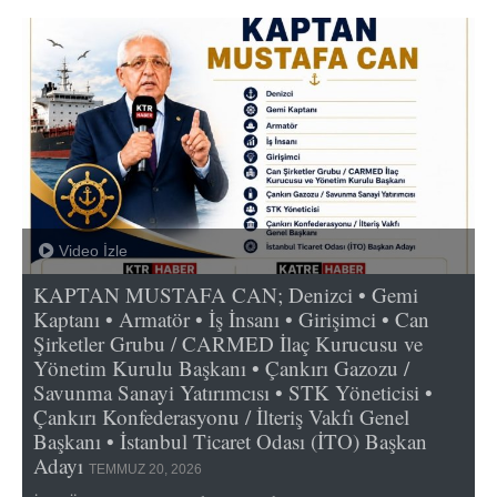
Video İzle
KAPTAN MUSTAFA CAN; Denizci • Gemi
Kaptanı • Armatör • İş İnsanı • Girişimci • Can
Şirketler Grubu / CARMED İlaç Kurucusu ve
Yönetim Kurulu Başkanı • Çankırı Gazozu /
Savunma Sanayi Yatırımcısı • STK Yöneticisi •
Çankırı Konfederasyonu / İlteriş Vakfı Genel
Başkanı • İstanbul Ticaret Odası (İTO) Başkan
Adayı
TEMMUZ 20, 2026