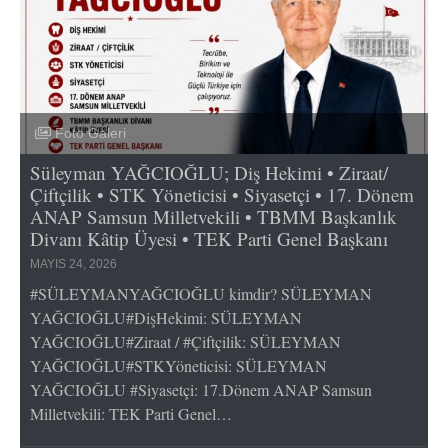
Foto Galeri
Süleyman YAĞCIOĞLU; Diş Hekimi • Ziraat/
Çiftçilik • STK Yöneticisi • Siyasetçi • 17. Dönem
ANAP Samsun Milletvekili • TBMM Başkanlık
Divanı Kâtip Üyesi • TEK Parti Genel Başkanı
MAYIS 24, 2026
#SÜLEYMANYAĞCIOĞLU kimdir? SÜLEYMAN
YAĞCIOĞLU#DişHekimi: SÜLEYMAN
YAĞCIOĞLU#Ziraat / #Çiftçilik: SÜLEYMAN
YAĞCIOĞLU#STKYöneticisi: SÜLEYMAN
YAĞCIOĞLU #Siyasetçi: 17.Dönem ANAP Samsun
Milletvekili: TEK Parti Genel…