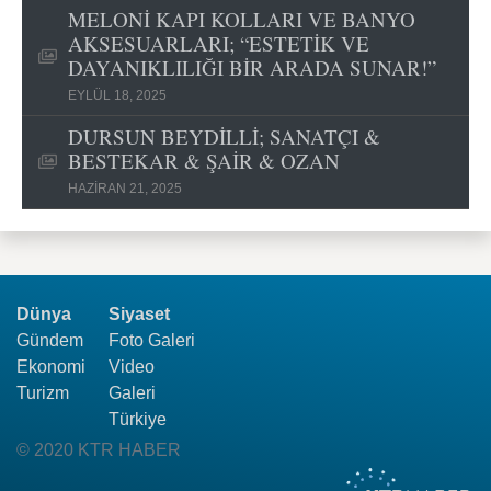
MELONİ KAPI KOLLARI VE BANYO
AKSESUARLARI; “ESTETİK VE
DAYANIKLILIĞI BİR ARADA SUNAR!”
EYLÜL 18, 2025
DURSUN BEYDİLLİ; SANATÇI &
BESTEKAR & ŞAİR & OZAN
HAZIRAN 21, 2025
Dünya
Siyaset
Gündem
Foto Galeri
Ekonomi
Video
Turizm
Galeri
Türkiye
© 2020 KTR HABER