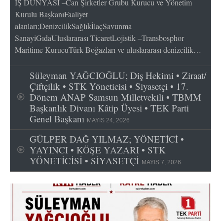
İŞ DÜNYASI –Can Şirketler Grubu Kurucu ve Yönetim
Kurulu BaşkanıFaaliyet
alanları;DenizcilikSağlıkİlaçSavunma
SanayiGıdaUluslararası TicaretLojistik –Transbosphor
Maritime KurucuTürk Boğazları ve uluslararası denizcilik…
Süleyman YAĞCIOĞLU; Diş Hekimi • Ziraat/
Çiftçilik • STK Yöneticisi • Siyasetçi • 17.
Dönem ANAP Samsun Milletvekili • TBMM
Başkanlık Divanı Kâtip Üyesi • TEK Parti
Genel Başkanı
MAYIS 24, 2026
GÜLPER DAĞ YILMAZ; YÖNETİCİ •
YAYINCI • KÖŞE YAZARI • STK
YÖNETİCİSİ • SİYASETÇİ
MAYIS 7, 2026