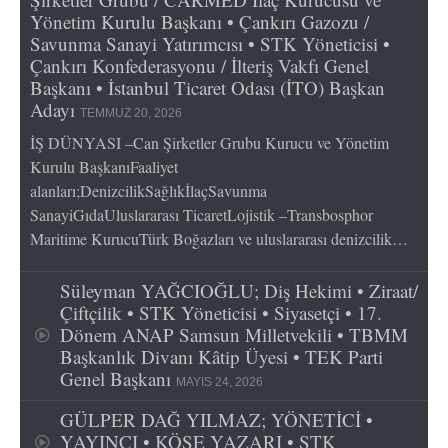
Yönetim Kurulu Başkanı • Çankırı Gazozu /
Savunma Sanayi Yatırımcısı • STK Yöneticisi •
Çankırı Konfederasyonu / İlteriş Vakfı Genel
Başkanı • İstanbul Ticaret Odası (İTO) Başkan
Adayı
TEMMUZ 20, 2026
İŞ DÜNYASI –Can Şirketler Grubu Kurucu ve Yönetim
Kurulu BaşkanıFaaliyet
alanları;DenizcilikSağlıkİlaçSavunma
SanayiGıdaUluslararası TicaretLojistik –Transbosphor
Maritime KurucuTürk Boğazları ve uluslararası denizcilik…
Süleyman YAĞCIOĞLU; Diş Hekimi • Ziraat/
Çiftçilik • STK Yöneticisi • Siyasetçi • 17.
Dönem ANAP Samsun Milletvekili • TBMM
Başkanlık Divanı Kâtip Üyesi • TEK Parti
Genel Başkanı
MAYIS 24, 2026
GÜLPER DAĞ YILMAZ; YÖNETİCİ •
YAYINCI • KÖŞE YAZARI • STK