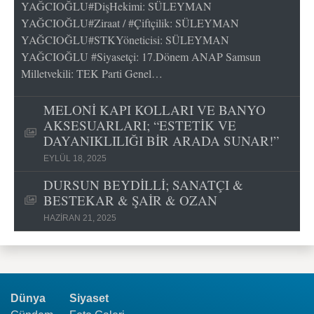
YAĞCIOĞLU#DişHekimi: SÜLEYMAN
YAĞCIOĞLU#Ziraat / #Çiftçilik: SÜLEYMAN
YAĞCIOĞLU#STKYöneticisi: SÜLEYMAN
YAĞCIOĞLU #Siyasetçi: 17.Dönem ANAP Samsun
Milletvekili: TEK Parti Genel…
MELONİ KAPI KOLLARI VE BANYO
AKSESUARLARI; “ESTETİK VE
DAYANIKLILIĞI BİR ARADA SUNAR!”
EYLÜL 18, 2025
DURSUN BEYDİLLİ; SANATÇI &
BESTEKAR & ŞAİR & OZAN
HAZIRAN 21, 2025
Dünya
Siyaset