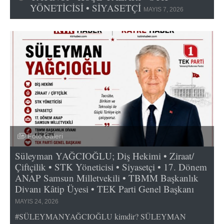
YÖNETİCİSİ • SİYASETÇİ
MAYIS 7, 2026
Foto Galeri
Süleyman YAĞCIOĞLU; Diş Hekimi • Ziraat/
Çiftçilik • STK Yöneticisi • Siyasetçi • 17. Dönem
ANAP Samsun Milletvekili • TBMM Başkanlık
Divanı Kâtip Üyesi • TEK Parti Genel Başkanı
MAYIS 24, 2026
#SÜLEYMANYAĞCIOĞLU kimdir? SÜLEYMAN