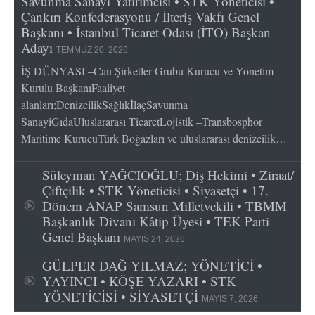
Savunma Sanayi Yatırımcısı • STK Yöneticisi •
Çankırı Konfederasyonu / İlteriş Vakfı Genel
Başkanı • İstanbul Ticaret Odası (İTO) Başkan
Adayı
TEMMUZ 20, 2026
İŞ DÜNYASI –Can Şirketler Grubu Kurucu ve Yönetim
Kurulu BaşkanıFaaliyet
alanları;DenizcilikSağlıkİlaçSavunma
SanayiGıdaUluslararası TicaretLojistik –Transbosphor
Maritime KurucuTürk Boğazları ve uluslararası denizcilik…
Süleyman YAĞCIOĞLU; Diş Hekimi • Ziraat/
Çiftçilik • STK Yöneticisi • Siyasetçi • 17.
Dönem ANAP Samsun Milletvekili • TBMM
Başkanlık Divanı Kâtip Üyesi • TEK Parti
Genel Başkanı
MAYIS 24, 2026
GÜLPER DAĞ YILMAZ; YÖNETİCİ •
YAYINCI • KÖŞE YAZARI • STK
YÖNETİCİSİ • SİYASETÇİ
MAYIS 7, 2026