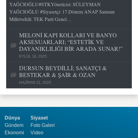
YAĞCIOĞLU#STKYöneticisi: SÜLEYMAN
YAĞCIOĞLU #Siyasetçi: 17.Dönem ANAP Samsun
Milletvekili: TEK Parti Genel…
MELONİ KAPI KOLLARI VE BANYO
AKSESUARLARI; “ESTETİK VE
DAYANIKLILIĞI BİR ARADA SUNAR!”
EYLÜL 18, 2025
DURSUN BEYDİLLİ; SANATÇI &
BESTEKAR & ŞAİR & OZAN
HAZIRAN 21, 2025
Dünya
Siyaset
Gündem
Foto Galeri
Ekonomi
Video