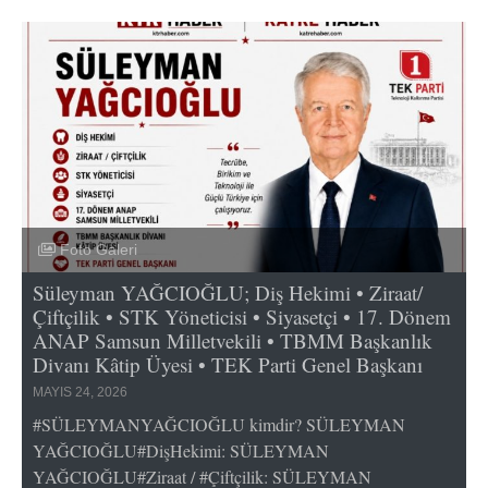
Foto Galeri
Süleyman YAĞCIOĞLU; Diş Hekimi • Ziraat/
Çiftçilik • STK Yöneticisi • Siyasetçi • 17. Dönem
ANAP Samsun Milletvekili • TBMM Başkanlık
Divanı Kâtip Üyesi • TEK Parti Genel Başkanı
MAYIS 24, 2026
#SÜLEYMANYAĞCIOĞLU kimdir? SÜLEYMAN
YAĞCIOĞLU#DişHekimi: SÜLEYMAN
YAĞCIOĞLU#Ziraat / #Çiftçilik: SÜLEYMAN