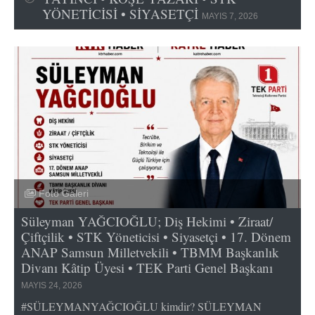
YÖNETİCİSİ • SİYASETÇİ
MAYIS 7, 2026
Foto Galeri
Süleyman YAĞCIOĞLU; Diş Hekimi • Ziraat/
Çiftçilik • STK Yöneticisi • Siyasetçi • 17. Dönem
ANAP Samsun Milletvekili • TBMM Başkanlık
Divanı Kâtip Üyesi • TEK Parti Genel Başkanı
MAYIS 24, 2026
#SÜLEYMANYAĞCIOĞLU kimdir? SÜLEYMAN