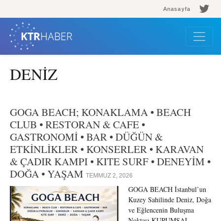
Anasayfa
DENİZ
GOGA BEACH; KONAKLAMA • BEACH
CLUB • RESTORAN & CAFE •
GASTRONOMİ • BAR • DÜĞÜN &
ETKİNLİKLER • KONSERLER • KARAVAN
& ÇADIR KAMPI • KITE SURF • DENEYİM •
DOĞA • YAŞAM
TEMMUZ 2, 2026
GOGA BEACH İstanbul’un
Kuzey Sahilinde Deniz, Doğa
ve Eğlencenin Buluşma
Noktası KURUMSAL