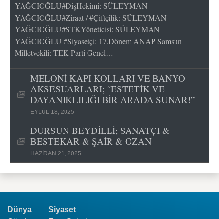
YAĞCIOĞLU#DişHekimi: SÜLEYMAN
YAĞCIOĞLU#Ziraat / #Çiftçilik: SÜLEYMAN
YAĞCIOĞLU#STKYöneticisi: SÜLEYMAN
YAĞCIOĞLU #Siyasetçi: 17.Dönem ANAP Samsun
Milletvekili: TEK Parti Genel…
MELONİ KAPI KOLLARI VE BANYO
AKSESUARLARI; “ESTETİK VE
DAYANIKLILIĞI BİR ARADA SUNAR!”
EYLÜL 18, 2025
DURSUN BEYDİLLİ; SANATÇI &
BESTEKAR & ŞAİR & OZAN
HAZIRAN 21, 2025
Dünya
Siyaset