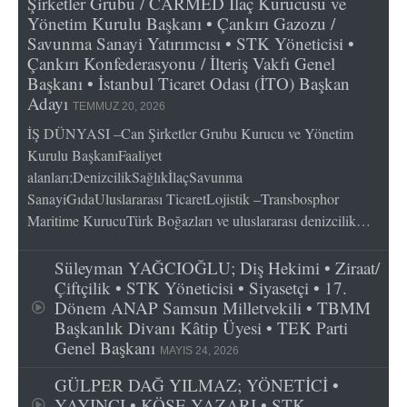
Şirketler Grubu / CARMED İlaç Kurucusu ve
Yönetim Kurulu Başkanı • Çankırı Gazozu /
Savunma Sanayi Yatırımcısı • STK Yöneticisi •
Çankırı Konfederasyonu / İlteriş Vakfı Genel
Başkanı • İstanbul Ticaret Odası (İTO) Başkan
Adayı
TEMMUZ 20, 2026
İŞ DÜNYASI –Can Şirketler Grubu Kurucu ve Yönetim
Kurulu BaşkanıFaaliyet
alanları;DenizcilikSağlıkİlaçSavunma
SanayiGıdaUluslararası TicaretLojistik –Transbosphor
Maritime KurucuTürk Boğazları ve uluslararası denizcilik…
Süleyman YAĞCIOĞLU; Diş Hekimi • Ziraat/
Çiftçilik • STK Yöneticisi • Siyasetçi • 17.
Dönem ANAP Samsun Milletvekili • TBMM
Başkanlık Divanı Kâtip Üyesi • TEK Parti
Genel Başkanı
MAYIS 24, 2026
GÜLPER DAĞ YILMAZ; YÖNETİCİ •
YAYINCI • KÖŞE YAZARI • STK