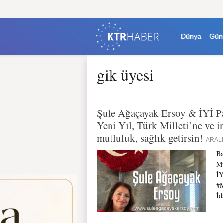
Dünya
Gün
gik üyesi
Şule Ağaçayak Ersoy & İYİ Pa
Yeni Yıl, Türk Milleti’ne ve i
mutluluk, sağlık getirsin!
ARALI
Ba
Mü
İY
#M
İd