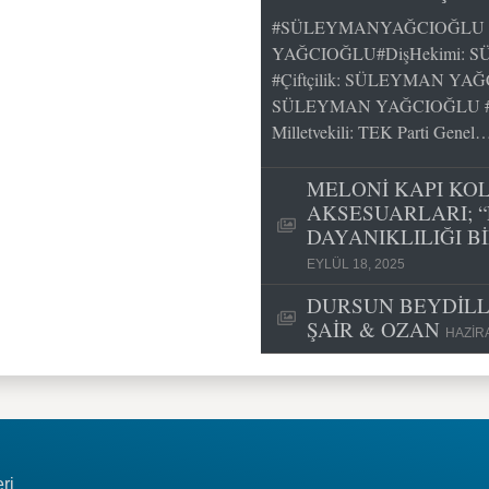
#SÜLEYMANYAĞCIOĞLU k
YAĞCIOĞLU#DişHekimi: S
#Çiftçilik: SÜLEYMAN YAĞ
SÜLEYMAN YAĞCIOĞLU #Siy
Milletvekili: TEK Parti Genel
MELONİ KAPI KO
AKSESUARLARI; “
DAYANIKLILIĞI B
EYLÜL 18, 2025
DURSUN BEYDİLLİ
ŞAİR & OZAN
HAZIRA
ri