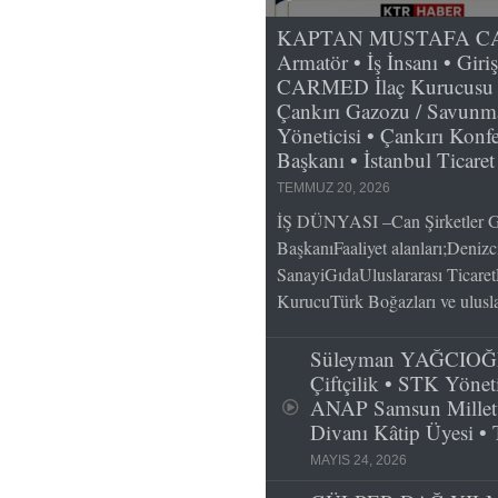
KAPTAN MUSTAFA CAN; 
Armatör • İş İnsanı • Giri
CARMED İlaç Kurucusu v
Çankırı Gazozu / Savunma
Yöneticisi • Çankırı Konfe
Başkanı • İstanbul Ticare
TEMMUZ 20, 2026
İŞ DÜNYASI –Can Şirketler G
BaşkanıFaaliyet alanları;Deniz
SanayiGıdaUluslararası Ticaret
KurucuTürk Boğazları ve ulusla
Süleyman YAĞCIOĞLU
Çiftçilik • STK Yöneti
ANAP Samsun Millet
Divanı Kâtip Üyesi •
MAYIS 24, 2026