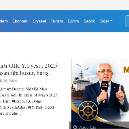
dem
Ekonomi
Siyaset
Turizm
Eğitim
Sağlık
Diğer
rti GİK Y.Üyesi ; 2025
nsanlığa huzur, barış,
K 28, 2024
ğımsız Denetçi SMMM Mali
şavir Adli Bilirkişi 14 Mayıs 2023
İ Parti #İstanbul 3. Bölge
illetvekiliAdayı #İYİParti Genel
are Kurulu…
Video İzle