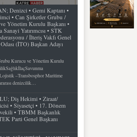
Denizci • Gemi Kaptanı •
şimci • Can Şirketler Grubu /
e Yönetim Kurulu Başkanı •
 Sanayi Yatırımcısı • STK
derasyonu / İlteriş Vakfı Genel
t Odası (İTO) Başkan Adayı
rubu Kurucu ve Yönetim Kurulu
cilikSağlıkİlaçSavunma
Lojistik –Transbosphor Maritime
rarası denizcilik…
; Diş Hekimi • Ziraat/
cisi • Siyasetçi • 17. Dönem
vekili • TBMM Başkanlık
 TEK Parti Genel Başkanı