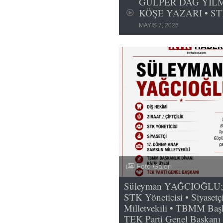
GÜLPER DAĞ YILMA
KÖŞE YAZARI • ST
MAYIS 7, 2026
Foto Galeri
Süleyman YAĞCIOĞLU; Diş
STK Yöneticisi • Siyase
Milletvekili • TBMM Başk
TEK Parti Genel Başkanı