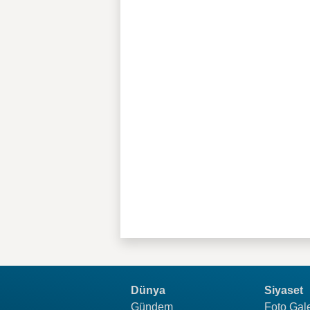
Dünya
Siyaset
Gündem
Foto Gale