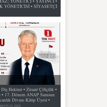
Z; YÖNETİCİ • YAYINCI •
K YÖNETİCİSİ • SİYASETÇİ
 Hekimi • Ziraat/ Çiftçilik •
tçi • 17. Dönem ANAP Samsun
anlık Divanı Kâtip Üyesi •
MAYIS 24, 2026