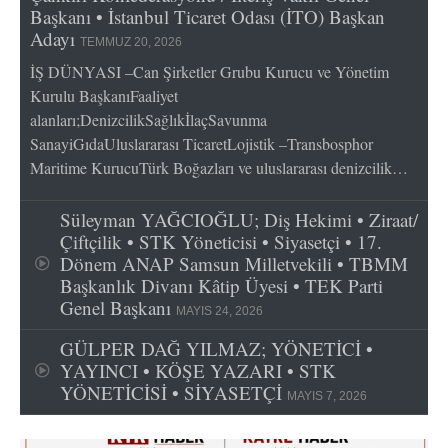
Başkanı • İstanbul Ticaret Odası (İTO) Başkan
Adayı
TEMMUZ 20, 2026
İŞ DÜNYASI –Can Şirketler Grubu Kurucu ve Yönetim
Kurulu BaşkanıFaaliyet
alanları;DenizcilikSağlıkİlaçSavunma
SanayiGıdaUluslararası TicaretLojistik –Transbosphor
Maritime KurucuTürk Boğazları ve uluslararası denizcilik…
Süleyman YAĞCIOĞLU; Diş Hekimi • Ziraat/
Çiftçilik • STK Yöneticisi • Siyasetçi • 17.
Dönem ANAP Samsun Milletvekili • TBMM
Başkanlık Divanı Kâtip Üyesi • TEK Parti
Genel Başkanı
MAYIS 24, 2026
GÜLPER DAĞ YILMAZ; YÖNETİCİ •
YAYINCI • KÖŞE YAZARI • STK
YÖNETİCİSİ • SİYASETÇİ
MAYIS 7, 2026