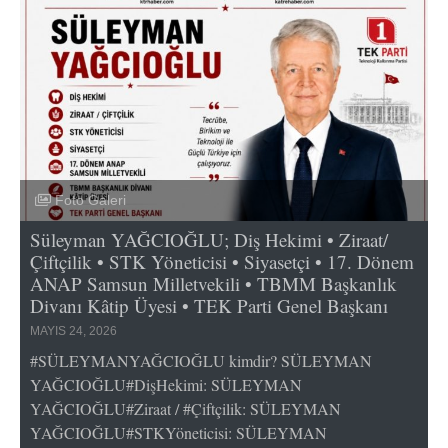
Foto Galeri
Süleyman YAĞCIOĞLU; Diş Hekimi • Ziraat/
Çiftçilik • STK Yöneticisi • Siyasetçi • 17. Dönem
ANAP Samsun Milletvekili • TBMM Başkanlık
Divanı Kâtip Üyesi • TEK Parti Genel Başkanı
MAYIS 24, 2026
#SÜLEYMANYAĞCIOĞLU kimdir? SÜLEYMAN
YAĞCIOĞLU#DişHekimi: SÜLEYMAN
YAĞCIOĞLU#Ziraat / #Çiftçilik: SÜLEYMAN
YAĞCIOĞLU#STKYöneticisi: SÜLEYMAN