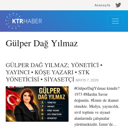
Anasayfa
Gülper Dağ Yılmaz
GÜLPER DAĞ YILMAZ; YÖNETİCİ •
YAYINCI • KÖŞE YAZARI • STK
YÖNETİCİSİ • SİYASETÇİ
MAYIS 7, 2026
#GülperDağYılmaz kimdir?
1973 #Mardin Savur
doğumlu. #İzmir de ikamet
etmekte. Medya, yayıncılık,
sivil toplum ve siyaset
alanlarında çalışmalar
yürütmektedir. İzmir’de…