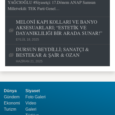
YAĞCIOĞLU #Siyasetçi: 17.Dönem ANAP Samsun
Milletvekili: TEK Parti Genel…
MELONİ KAPI KOLLARI VE BANYO
AKSESUARLARI; “ESTETİK VE
DAYANIKLILIĞI BİR ARADA SUNAR!”
EYLÜL 18, 2025
DURSUN BEYDİLLİ; SANATÇI &
BESTEKAR & ŞAİR & OZAN
HAZIRAN 21, 2025
Dünya
Siyaset
Gündem
Foto Galeri
Ekonomi
Video
Turizm
Galeri