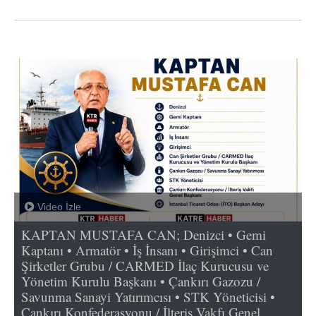
Video İzle
KAPTAN MUSTAFA CAN; Denizci • Gemi
Kaptanı • Armatör • İş İnsanı • Girişimci • Can
Şirketler Grubu / CARMED İlaç Kurucusu ve
Yönetim Kurulu Başkanı • Çankırı Gazozu /
Savunma Sanayi Yatırımcısı • STK Yöneticisi •
Çankırı Konfederasyonu / İlteriş Vakfı Genel