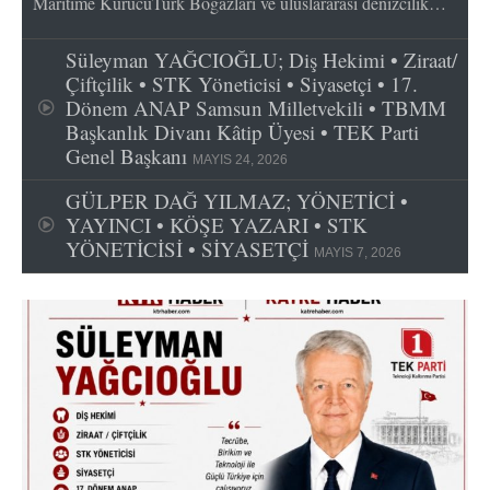
Maritime KurucuTürk Boğazları ve uluslararası denizcilik…
Süleyman YAĞCIOĞLU; Diş Hekimi • Ziraat/
Çiftçilik • STK Yöneticisi • Siyasetçi • 17.
Dönem ANAP Samsun Milletvekili • TBMM
Başkanlık Divanı Kâtip Üyesi • TEK Parti
Genel Başkanı
MAYIS 24, 2026
GÜLPER DAĞ YILMAZ; YÖNETİCİ •
YAYINCI • KÖŞE YAZARI • STK
YÖNETİCİSİ • SİYASETÇİ
MAYIS 7, 2026