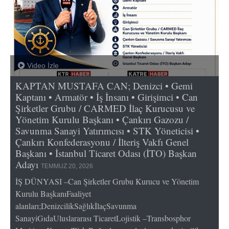
Video İzle
KAPTAN MUSTAFA CAN; Denizci • Gemi
Kaptanı • Armatör • İş İnsanı • Girişimci • Can
Şirketler Grubu / CARMED İlaç Kurucusu ve
Yönetim Kurulu Başkanı • Çankırı Gazozu /
Savunma Sanayi Yatırımcısı • STK Yöneticisi •
Çankırı Konfederasyonu / İlteriş Vakfı Genel
Başkanı • İstanbul Ticaret Odası (İTO) Başkan
Adayı
TEMMUZ 20, 2026
İŞ DÜNYASI –Can Şirketler Grubu Kurucu ve Yönetim
Kurulu BaşkanıFaaliyet
alanları;DenizcilikSağlıkİlaçSavunma
SanayiGıdaUluslararası TicaretLojistik –Transbosphor