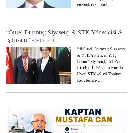
çözümleri sunmak…
“Gürel Durmuş; Siyasetçi & STK Yöneticisi &
İş İnsanı”
MART 3, 2021
“@Gurel_Durmus; Siyasetçi
& STK Yöneticisi & İş
İnsanı” Siyasetçi; İYİ Parti
İstanbul İl Yönetim Kurulu
Üyesi STK –Sivil Toplum
Kuruluşları-…