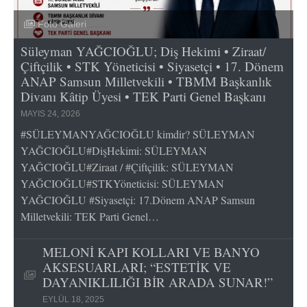
Foto Galeri
Süleyman YAĞCIOĞLU; Diş Hekimi • Ziraat/
Çiftçilik • STK Yöneticisi • Siyasetçi • 17. Dönem
ANAP Samsun Milletvekili • TBMM Başkanlık
Divanı Kâtip Üyesi • TEK Parti Genel Başkanı
MAYIS 24, 2026
#SÜLEYMANYAĞCIOĞLU kimdir? SÜLEYMAN
YAĞCIOĞLU#DişHekimi: SÜLEYMAN
YAĞCIOĞLU#Ziraat / #Çiftçilik: SÜLEYMAN
YAĞCIOĞLU#STKYöneticisi: SÜLEYMAN
YAĞCIOĞLU #Siyasetçi: 17.Dönem ANAP Samsun
Milletvekili: TEK Parti Genel…
MELONİ KAPI KOLLARI VE BANYO
AKSESUARLARI; “ESTETİK VE
DAYANIKLILIĞI BİR ARADA SUNAR!”
EYLÜL 18, 2025