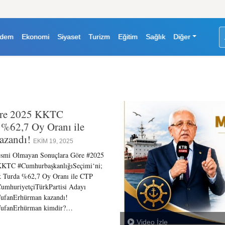
dem
Ekonomi
Siyaset
Turizm
Eğitim
Sağlık
Diğer
öre 2025 KKTC
 %62,7 Oy Oranı ile
azandı!
EKIM 19, 2025
smi Olmayan Sonuçlara Göre #2025
KTC #CumhurbaşkanlığıSeçimi‘ni;
k Turda %62,7 Oy Oranı ile CTP
umhuriyetçiTürkPartisi Adayı
ufanErhürman kazandı!
ufanErhürman kimdir?…
Video İzle