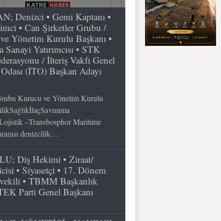
Denizci • Gemi Kaptanı •
şimci • Can Şirketler Grubu /
e Yönetim Kurulu Başkanı •
 Sanayi Yatırımcısı • STK
derasyonu / İlteriş Vakfı Genel
t Odası (İTO) Başkan Adayı
rubu Kurucu ve Yönetim Kurulu
cilikSağlıkİlaçSavunma
Lojistik –Transbosphor Maritime
rarası denizcilik…
; Diş Hekimi • Ziraat/
cisi • Siyasetçi • 17. Dönem
vekili • TBMM Başkanlık
 TEK Parti Genel Başkanı