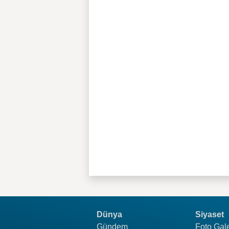
Dünya
Siyaset
Gündem
Foto Gale