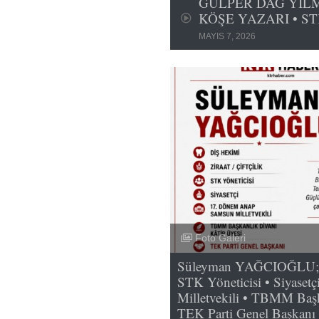
GÜLPER DAĞ YILMA
KÖŞE YAZARI • ST
MAYIS 7, 2026
Foto Galeri
Süleyman YAĞCIOĞLU; Diş
STK Yöneticisi • Siyase
Milletvekili • TBMM Başk
TEK Parti Genel Başkanı