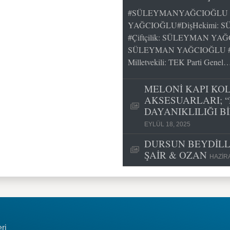
#SÜLEYMANYAĞCIOĞLU k
YAĞCIOĞLU#DişHekimi: S
#Çiftçilik: SÜLEYMAN YAĞ
SÜLEYMAN YAĞCIOĞLU #Siy
Milletvekili: TEK Parti Genel
MELONİ KAPI KO
AKSESUARLARI; “
DAYANIKLILIĞI B
EYLÜL 18, 2025
DURSUN BEYDİLLİ
ŞAİR & OZAN
HAZIRA
ri