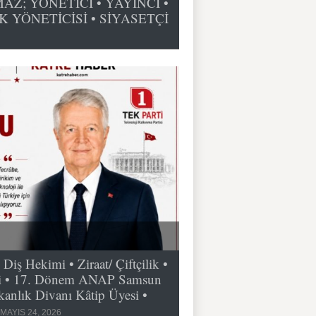
Z; YÖNETİCİ • YAYINCI •
K YÖNETİCİSİ • SİYASETÇİ
 Hekimi • Ziraat/ Çiftçilik •
tçi • 17. Dönem ANAP Samsun
anlık Divanı Kâtip Üyesi •
MAYIS 24, 2026