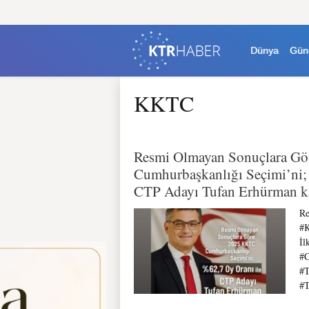
Dünya
Gün
KKTC
Resmi Olmayan Sonuçlara G
Cumhurbaşkanlığı Seçimi’ni;
CTP Adayı Tufan Erhürman k
Re
#K
İl
#C
#T
#T