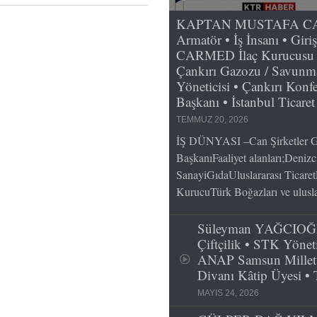
KAPTAN MUSTAFA CAN; 
Armatör • İş İnsanı • Giri
CARMED İlaç Kurucusu v
Çankırı Gazozu / Savunma
Yöneticisi • Çankırı Konfe
Başkanı • İstanbul Ticare
TEMMUZ 20, 2026
İŞ DÜNYASI –Can Şirketler G
BaşkanıFaaliyet alanları;Deniz
SanayiGıdaUluslararası Ticaret
KurucuTürk Boğazları ve ulusla
Süleyman YAĞCIOĞLU
Çiftçilik • STK Yöneti
ANAP Samsun Millet
Divanı Kâtip Üyesi •
MAYIS 24, 2026