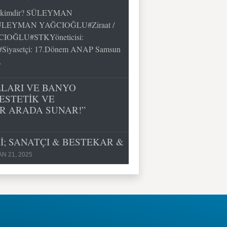
imdir? SÜLEYMAN
ÜLEYMAN YAĞCIOĞLU#Ziraat /
CIOĞLU#STKYöneticisi:
asetçi: 17.Dönem ANAP Samsun
…
LLARI VE BANYO
ESTETİK VE
İR ARADA SUNAR!”
; SANATÇI & BESTEKAR &
N 21, 2025