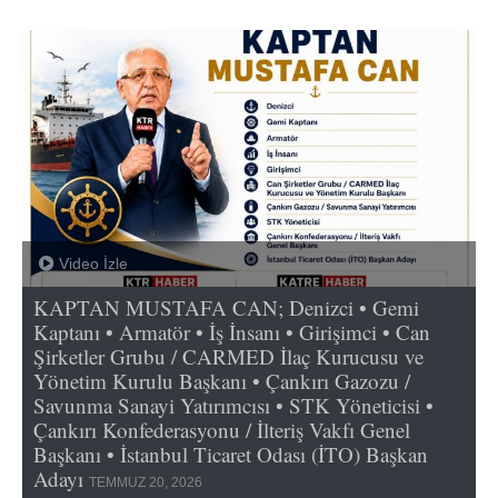
Video İzle
KAPTAN MUSTAFA CAN; Denizci • Gemi
Kaptanı • Armatör • İş İnsanı • Girişimci • Can
Şirketler Grubu / CARMED İlaç Kurucusu ve
Yönetim Kurulu Başkanı • Çankırı Gazozu /
Savunma Sanayi Yatırımcısı • STK Yöneticisi •
Çankırı Konfederasyonu / İlteriş Vakfı Genel
Başkanı • İstanbul Ticaret Odası (İTO) Başkan
Adayı
TEMMUZ 20, 2026