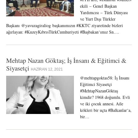
ekili – Genel Başkan
Yardımcısı – Türk Dünyası
ve Yurt Dışı Türkler
Başkanı @yavuzagiraliog başkanımızın #KKTC ziyaretinde bizleri
ağırlayan: #KuzeyKıbrısTürkCumhuriyeti #Başbakan‘ımız Sn….
Mehtap Nazan Göktaş; İş İnsanı & Eğitimci &
Siyasetçi
HAZIRAN 12, 2021
@mehtapgoktas58: İş İnsanı
Eğitimci Siyasetçi
#MehtapNazanGöktaş
kimdir? 1968 doğumlu. Evli
ve iki çocuk annesi. Aile
kökleri bir uçta #Balkanlar‘a,
bir…