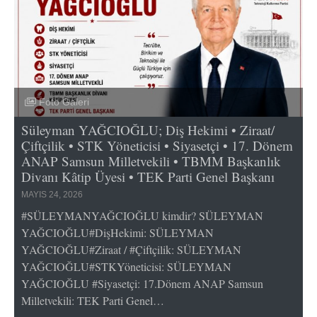
Foto Galeri
Süleyman YAĞCIOĞLU; Diş Hekimi • Ziraat/
Çiftçilik • STK Yöneticisi • Siyasetçi • 17. Dönem
ANAP Samsun Milletvekili • TBMM Başkanlık
Divanı Kâtip Üyesi • TEK Parti Genel Başkanı
MAYIS 24, 2026
#SÜLEYMANYAĞCIOĞLU kimdir? SÜLEYMAN
YAĞCIOĞLU#DişHekimi: SÜLEYMAN
YAĞCIOĞLU#Ziraat / #Çiftçilik: SÜLEYMAN
YAĞCIOĞLU#STKYöneticisi: SÜLEYMAN
YAĞCIOĞLU #Siyasetçi: 17.Dönem ANAP Samsun
Milletvekili: TEK Parti Genel…