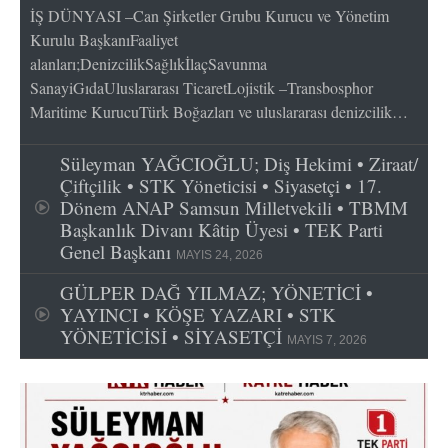
İŞ DÜNYASI –Can Şirketler Grubu Kurucu ve Yönetim
Kurulu BaşkanıFaaliyet
alanları;DenizcilikSağlıkİlaçSavunma
SanayiGıdaUluslararası TicaretLojistik –Transbosphor
Maritime KurucuTürk Boğazları ve uluslararası denizcilik…
Süleyman YAĞCIOĞLU; Diş Hekimi • Ziraat/
Çiftçilik • STK Yöneticisi • Siyasetçi • 17.
Dönem ANAP Samsun Milletvekili • TBMM
Başkanlık Divanı Kâtip Üyesi • TEK Parti
Genel Başkanı
MAYIS 24, 2026
GÜLPER DAĞ YILMAZ; YÖNETİCİ •
YAYINCI • KÖŞE YAZARI • STK
YÖNETİCİSİ • SİYASETÇİ
MAYIS 7, 2026