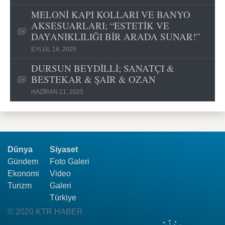
MELONİ KAPI KOLLARI VE BANYO
AKSESUARLARI; “ESTETİK VE
DAYANIKLILIĞI BİR ARADA SUNAR!”
EYLÜL 18, 2025
DURSUN BEYDİLLİ; SANATÇI &
BESTEKAR & ŞAİR & OZAN
HAZIRAN 21, 2025
Dünya
Siyaset
Gündem
Foto Galeri
Ekonomi
Video
Turizm
Galeri
Türkiye
© 2020 KTR HABER