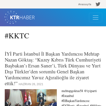
Anasayfa
#KKTC
İYİ Parti İstanbul İl Başkan Yardımcısı Mehtap
Nazan Göktaş: “Kuzey Kıbrıs Türk Cumhuriyeti
Başbakan’ı Ersan Saner’i, Türk Dünyası ve Yurt
Dışı Türkler’den sorumlu Genel Başkan
Yardımcımız Yavuz Ağıralioğlu ile ziyaret
ettik!”
HAZIRAN 26, 2021
mehtapgoktas58 @iyiparti
#İstanbul
#İlBaşkanYardımcısı:
#İYİParti; #İstanbul #Milletv