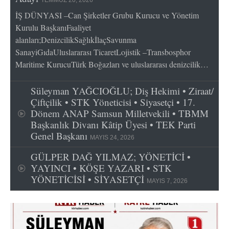
TEMMUZ 20, 2026
İŞ DÜNYASI –Can Şirketler Grubu Kurucu ve Yönetim
Kurulu BaşkanıFaaliyet
alanları;DenizcilikSağlıkİlaçSavunma
SanayiGıdaUluslararası TicaretLojistik –Transbosphor
Maritime KurucuTürk Boğazları ve uluslararası denizcilik…
Süleyman YAĞCIOĞLU; Diş Hekimi • Ziraat/
Çiftçilik • STK Yöneticisi • Siyasetçi • 17.
Dönem ANAP Samsun Milletvekili • TBMM
Başkanlık Divanı Kâtip Üyesi • TEK Parti
Genel Başkanı
MAYIS 24, 2026
GÜLPER DAĞ YILMAZ; YÖNETİCİ •
YAYINCI • KÖŞE YAZARI • STK
YÖNETİCİSİ • SİYASETÇİ
MAYIS 7, 2026