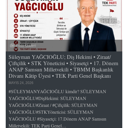
Foto Galeri
Süleyman YAĞCIOĞLU; Diş Hekimi • Ziraat/
Çiftçilik • STK Yöneticisi • Siyasetçi • 17. Dönem
ANAP Samsun Milletvekili • TBMM Başkanlık
Divanı Kâtip Üyesi • TEK Parti Genel Başkanı
MAYIS 24, 2026
#SÜLEYMANYAĞCIOĞLU kimdir? SÜLEYMAN
YAĞCIOĞLU#DişHekimi: SÜLEYMAN
YAĞCIOĞLU#Ziraat / #Çiftçilik: SÜLEYMAN
YAĞCIOĞLU#STKYöneticisi: SÜLEYMAN
YAĞCIOĞLU #Siyasetçi: 17.Dönem ANAP Samsun
Milletvekili: TEK Parti Genel…