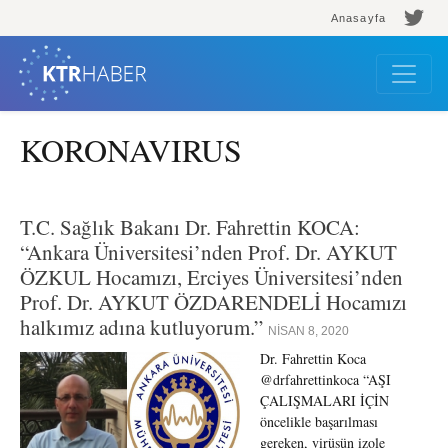
Anasayfa
KORONAVIRUS
T.C. Sağlık Bakanı Dr. Fahrettin KOCA:
“Ankara Üniversitesi’nden Prof. Dr. AYKUT
ÖZKUL Hocamızı, Erciyes Üniversitesi’nden
Prof. Dr. AYKUT ÖZDARENDELİ Hocamızı
halkımız adına kutluyorum.”
NISAN 8, 2020
Dr. Fahrettin Koca
@drfahrettinkoca “AŞI
ÇALIŞMALARI İÇİN
öncelikle başarılması
gereken, virüsün izole