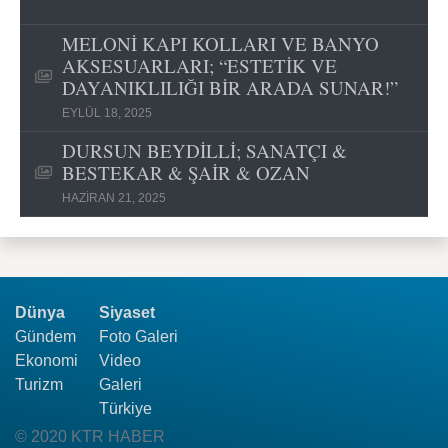
MELONİ KAPI KOLLARI VE BANYO
AKSESUARLARI; “ESTETİK VE
DAYANIKLILIĞI BİR ARADA SUNAR!”
EYLÜL 18, 2025
DURSUN BEYDİLLİ; SANATÇI &
BESTEKAR & ŞAİR & OZAN
HAZIRAN 21, 2025
Dünya
Siyaset
Gündem
Foto Galeri
Ekonomi
Video
Turizm
Galeri
Türkiye
© 2020 KTR HABER