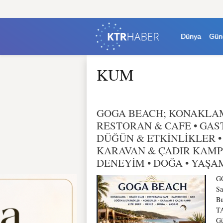
Dünya
Gün
KUM
GOGA BEACH; KONAKLAM
RESTORAN & CAFE • GAS
DÜĞÜN & ETKİNLİKLER •
KARAVAN & ÇADIR KAMPI 
DENEYİM • DOĞA • YAŞ
G
Sa
B
TA
Gü