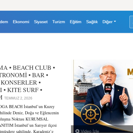
dem
Ekonomi
Siyaset
Turizm
Eğitim
Sağlık
Diğer
A • BEACH CLUB •
TRONOMİ • BAR •
 KONSERLER •
• KITE SURF •
AM
TEMMUZ 2, 2026
OGA BEACH İstanbul’un Kuzey
hilinde Deniz, Doğa ve Eğlencenin
uluşma Noktası KURUMSAL
NITIM İstanbul’un Sarıyer ilçesi
müşdere sahilinde, Karadeniz’e
Video İzle