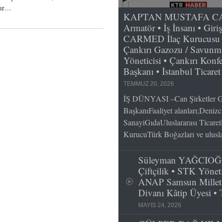
fır…
KAPTAN MUSTAFA CAN; 
Armatör • İş İnsanı • Giri
CARMED İlaç Kurucusu v
Çankırı Gazozu / Savunma
Yöneticisi • Çankırı Konfe
Başkanı • İstanbul Ticare
TEMMUZ 20, 2026
İŞ DÜNYASI –Can Şirketler G
BaşkanıFaaliyet alanları;Deniz
SanayiGıdaUluslararası Ticaret
KurucuTürk Boğazları ve ulusla
Süleyman YAĞCIOĞLU
Çiftçilik • STK Yöneti
ANAP Samsun Millet
Divanı Kâtip Üyesi •
MAYIS 24, 2026