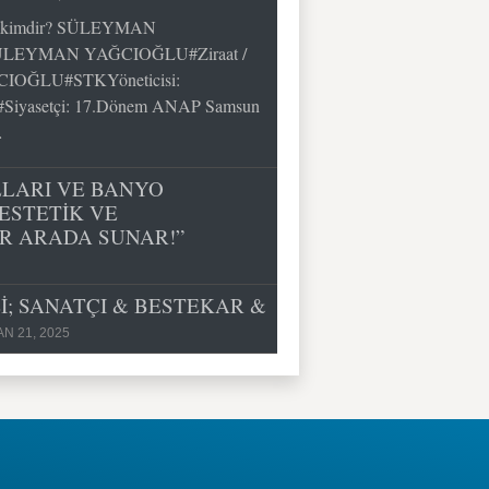
imdir? SÜLEYMAN
ÜLEYMAN YAĞCIOĞLU#Ziraat /
CIOĞLU#STKYöneticisi:
asetçi: 17.Dönem ANAP Samsun
…
LLARI VE BANYO
ESTETİK VE
İR ARADA SUNAR!”
; SANATÇI & BESTEKAR &
N 21, 2025