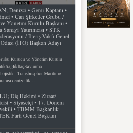
Denizci • Gemi Kaptanı •
şimci • Can Şirketler Grubu /
e Yönetim Kurulu Başkanı •
 Sanayi Yatırımcısı • STK
derasyonu / İlteriş Vakfı Genel
t Odası (İTO) Başkan Adayı
rubu Kurucu ve Yönetim Kurulu
cilikSağlıkİlaçSavunma
Lojistik –Transbosphor Maritime
rarası denizcilik…
; Diş Hekimi • Ziraat/
cisi • Siyasetçi • 17. Dönem
vekili • TBMM Başkanlık
 TEK Parti Genel Başkanı