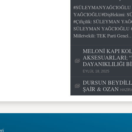
#SÜLEYMANYAĞCIOĞLU k
YAĞCIOĞLU#DişHekimi: S
#Çiftçilik: SÜLEYMAN YAĞ
SÜLEYMAN YAĞCIOĞLU #Siy
Milletvekili: TEK Parti Genel
MELONİ KAPI KO
AKSESUARLARI; “
DAYANIKLILIĞI B
EYLÜL 18, 2025
DURSUN BEYDİLLİ
ŞAİR & OZAN
HAZIRA
ri