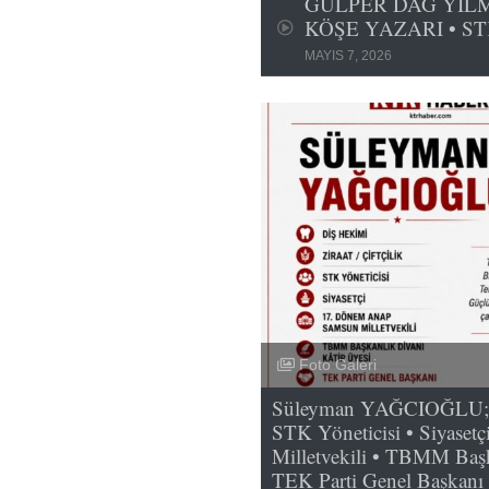
GÜLPER DAĞ YILMA
KÖŞE YAZARI • ST
MAYIS 7, 2026
Foto Galeri
Süleyman YAĞCIOĞLU; Diş
STK Yöneticisi • Siyase
Milletvekili • TBMM Başk
TEK Parti Genel Başkanı