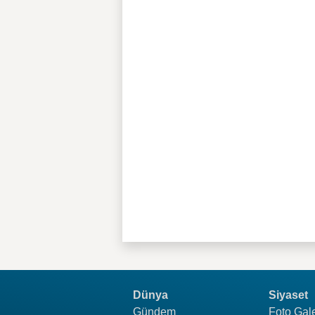
Dünya
Siyaset
Gündem
Foto Gale