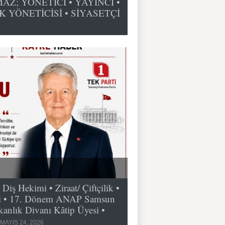
Z; YÖNETİCİ • YAYINCI •
K YÖNETİCİSİ • SİYASETÇİ
 Hekimi • Ziraat/ Çiftçilik •
tçi • 17. Dönem ANAP Samsun
anlık Divanı Kâtip Üyesi •
MAYIS 24, 2026