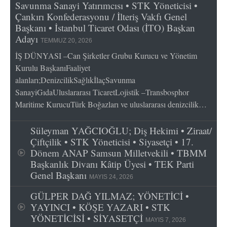
Savunma Sanayi Yatırımcısı • STK Yöneticisi •
Çankırı Konfederasyonu / İlteriş Vakfı Genel
Başkanı • İstanbul Ticaret Odası (İTO) Başkan
Adayı
TEMMUZ 20, 2026
İŞ DÜNYASI –Can Şirketler Grubu Kurucu ve Yönetim
Kurulu BaşkanıFaaliyet
alanları;DenizcilikSağlıkİlaçSavunma
SanayiGıdaUluslararası TicaretLojistik –Transbosphor
Maritime KurucuTürk Boğazları ve uluslararası denizcilik…
Süleyman YAĞCIOĞLU; Diş Hekimi • Ziraat/
Çiftçilik • STK Yöneticisi • Siyasetçi • 17.
Dönem ANAP Samsun Milletvekili • TBMM
Başkanlık Divanı Kâtip Üyesi • TEK Parti
Genel Başkanı
MAYIS 24, 2026
GÜLPER DAĞ YILMAZ; YÖNETİCİ •
YAYINCI • KÖŞE YAZARI • STK
YÖNETİCİSİ • SİYASETÇİ
MAYIS 7, 2026