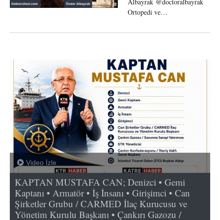
Albayrak @doctoralbayrak
Ortopedi ve…
Video İzle
KAPTAN MUSTAFA CAN; Denizci • Gemi
Kaptanı • Armatör • İş İnsanı • Girişimci • Can
Şirketler Grubu / CARMED İlaç Kurucusu ve
Yönetim Kurulu Başkanı • Çankırı Gazozu /