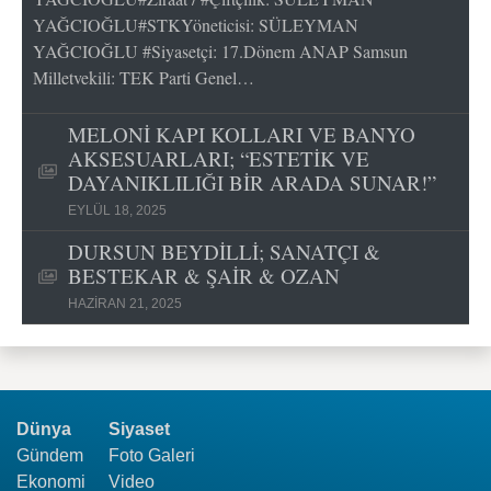
YAĞCIOĞLU#STKYöneticisi: SÜLEYMAN
YAĞCIOĞLU #Siyasetçi: 17.Dönem ANAP Samsun
Milletvekili: TEK Parti Genel…
MELONİ KAPI KOLLARI VE BANYO
AKSESUARLARI; “ESTETİK VE
DAYANIKLILIĞI BİR ARADA SUNAR!”
EYLÜL 18, 2025
DURSUN BEYDİLLİ; SANATÇI &
BESTEKAR & ŞAİR & OZAN
HAZIRAN 21, 2025
Dünya
Siyaset
Gündem
Foto Galeri
Ekonomi
Video