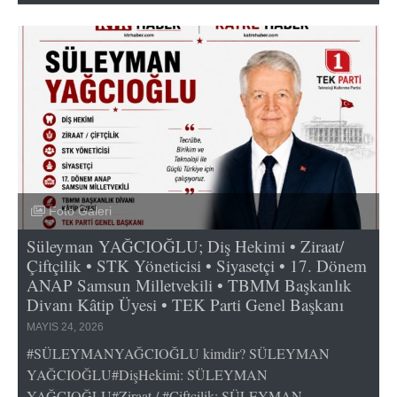
Foto Galeri
Süleyman YAĞCIOĞLU; Diş Hekimi • Ziraat/
Çiftçilik • STK Yöneticisi • Siyasetçi • 17. Dönem
ANAP Samsun Milletvekili • TBMM Başkanlık
Divanı Kâtip Üyesi • TEK Parti Genel Başkanı
MAYIS 24, 2026
#SÜLEYMANYAĞCIOĞLU kimdir? SÜLEYMAN
YAĞCIOĞLU#DişHekimi: SÜLEYMAN
YAĞCIOĞLU#Ziraat / #Çiftçilik: SÜLEYMAN