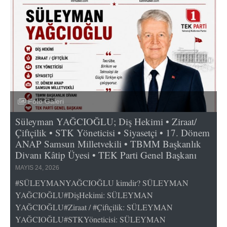
Foto Galeri
Süleyman YAĞCIOĞLU; Diş Hekimi • Ziraat/
Çiftçilik • STK Yöneticisi • Siyasetçi • 17. Dönem
ANAP Samsun Milletvekili • TBMM Başkanlık
Divanı Kâtip Üyesi • TEK Parti Genel Başkanı
MAYIS 24, 2026
#SÜLEYMANYAĞCIOĞLU kimdir? SÜLEYMAN
YAĞCIOĞLU#DişHekimi: SÜLEYMAN
YAĞCIOĞLU#Ziraat / #Çiftçilik: SÜLEYMAN
YAĞCIOĞLU#STKYöneticisi: SÜLEYMAN