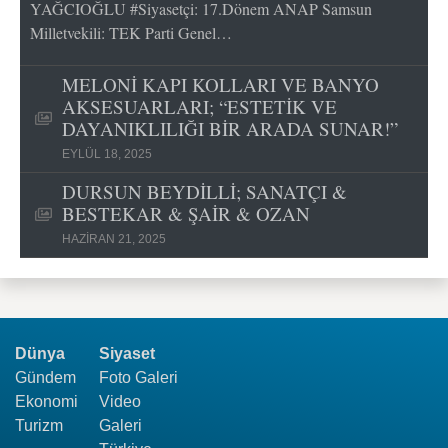
YAĞCIOĞLU #Siyasetçi: 17.Dönem ANAP Samsun
Milletvekili: TEK Parti Genel…
MELONİ KAPI KOLLARI VE BANYO
AKSESUARLARI; “ESTETİK VE
DAYANIKLILIĞI BİR ARADA SUNAR!”
EYLÜL 18, 2025
DURSUN BEYDİLLİ; SANATÇI &
BESTEKAR & ŞAİR & OZAN
HAZIRAN 21, 2025
Dünya
Siyaset
Gündem
Foto Galeri
Ekonomi
Video
Turizm
Galeri