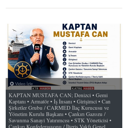
Video İzle
KAPTAN MUSTAFA CAN; Denizci • Gemi
Kaptanı • Armatör • İş İnsanı • Girişimci • Can
Şirketler Grubu / CARMED İlaç Kurucusu ve
Yönetim Kurulu Başkanı • Çankırı Gazozu /
Savunma Sanayi Yatırımcısı • STK Yöneticisi •
Çankırı Konfederasyonu / İlteriş Vakfı Genel