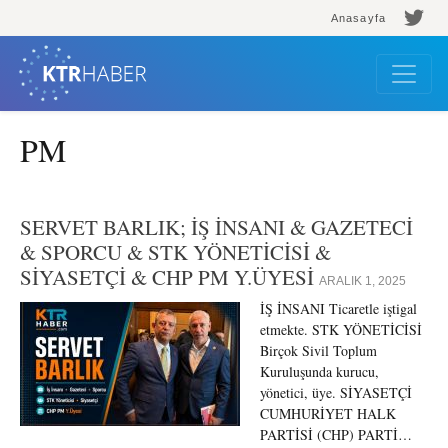
Anasayfa
PM
SERVET BARLIK; İŞ İNSANI & GAZETECİ
& SPORCU & STK YÖNETİCİSİ &
SİYASETÇİ & CHP PM Y.ÜYESİ
ARALIK 1, 2025
İŞ İNSANI Ticaretle iştigal
etmekte. STK YÖNETİCİSİ
Birçok Sivil Toplum
Kuruluşunda kurucu,
yönetici, üye. SİYASETÇİ
CUMHURİYET HALK
PARTİSİ (CHP) PARTİ…