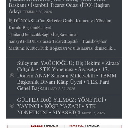
Başkanı • İstanbul Ticaret Odası (İTO) Başkan
Adayı
TEMMUZ 20, 2026
İŞ DÜNYASI –Can Şirketler Grubu Kurucu ve Yönetim
Kurulu BaşkanıFaaliyet
alanları;DenizcilikSağlıkİlaçSavunma
SanayiGıdaUluslararası TicaretLojistik –Transbosphor
Maritime KurucuTürk Boğazları ve uluslararası denizcilik…
Süleyman YAĞCIOĞLU; Diş Hekimi • Ziraat/
Çiftçilik • STK Yöneticisi • Siyasetçi • 17.
Dönem ANAP Samsun Milletvekili • TBMM
Başkanlık Divanı Kâtip Üyesi • TEK Parti
Genel Başkanı
MAYIS 24, 2026
GÜLPER DAĞ YILMAZ; YÖNETİCİ •
YAYINCI • KÖŞE YAZARI • STK
YÖNETİCİSİ • SİYASETÇİ
MAYIS 7, 2026