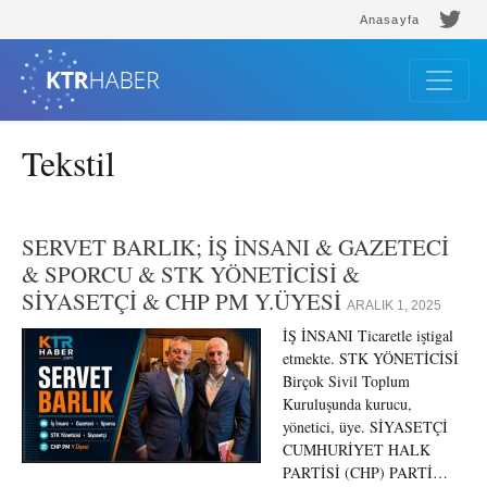
Anasayfa
Tekstil
SERVET BARLIK; İŞ İNSANI & GAZETECİ
& SPORCU & STK YÖNETİCİSİ &
SİYASETÇİ & CHP PM Y.ÜYESİ
ARALIK 1, 2025
İŞ İNSANI Ticaretle iştigal
etmekte. STK YÖNETİCİSİ
Birçok Sivil Toplum
Kuruluşunda kurucu,
yönetici, üye. SİYASETÇİ
CUMHURİYET HALK
PARTİSİ (CHP) PARTİ…