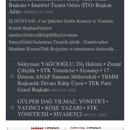
Başkanı • İstanbul Ticaret Odası (İTO) Başkan
Adayı
TEMMUZ 20, 2026
İŞ DÜNYASI –Can Şirketler Grubu Kurucu ve Yönetim
Kurulu BaşkanıFaaliyet
alanları;DenizcilikSağlıkİlaçSavunma
SanayiGıdaUluslararası TicaretLojistik –Transbosphor
Maritime KurucuTürk Boğazları ve uluslararası denizcilik…
Süleyman YAĞCIOĞLU; Diş Hekimi • Ziraat/
Çiftçilik • STK Yöneticisi • Siyasetçi • 17.
Dönem ANAP Samsun Milletvekili • TBMM
Başkanlık Divanı Kâtip Üyesi • TEK Parti
Genel Başkanı
MAYIS 24, 2026
GÜLPER DAĞ YILMAZ; YÖNETİCİ •
YAYINCI • KÖŞE YAZARI • STK
YÖNETİCİSİ • SİYASETÇİ
MAYIS 7, 2026