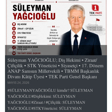
Foto Galeri
Süleyman YAĞCIOĞLU; Diş Hekimi • Ziraat/
Çiftçilik • STK Yöneticisi • Siyasetçi • 17. Dönem
ANAP Samsun Milletvekili • TBMM Başkanlık
Divanı Kâtip Üyesi • TEK Parti Genel Başkanı
MAYIS 24, 2026
#SÜLEYMANYAĞCIOĞLU kimdir? SÜLEYMAN
YAĞCIOĞLU#DişHekimi: SÜLEYMAN
YAĞCIOĞLU#Ziraat / #Çiftçilik: SÜLEYMAN
YAĞCIOĞLU#STKYöneticisi: SÜLEYMAN