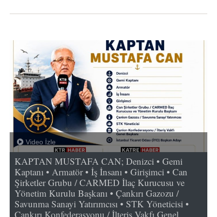
Video İzle
KAPTAN MUSTAFA CAN; Denizci • Gemi
Kaptanı • Armatör • İş İnsanı • Girişimci • Can
Şirketler Grubu / CARMED İlaç Kurucusu ve
Yönetim Kurulu Başkanı • Çankırı Gazozu /
Savunma Sanayi Yatırımcısı • STK Yöneticisi •
Çankırı Konfederasyonu / İlteriş Vakfı Genel