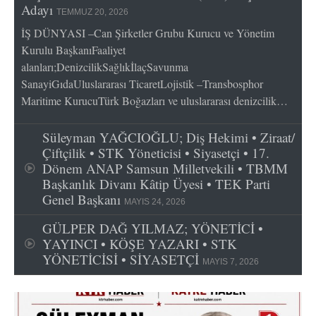
Adayı
TEMMUZ 20, 2026
İŞ DÜNYASI –Can Şirketler Grubu Kurucu ve Yönetim
Kurulu BaşkanıFaaliyet
alanları;DenizcilikSağlıkİlaçSavunma
SanayiGıdaUluslararası TicaretLojistik –Transbosphor
Maritime KurucuTürk Boğazları ve uluslararası denizcilik…
Süleyman YAĞCIOĞLU; Diş Hekimi • Ziraat/
Çiftçilik • STK Yöneticisi • Siyasetçi • 17.
Dönem ANAP Samsun Milletvekili • TBMM
Başkanlık Divanı Kâtip Üyesi • TEK Parti
Genel Başkanı
MAYIS 24, 2026
GÜLPER DAĞ YILMAZ; YÖNETİCİ •
YAYINCI • KÖŞE YAZARI • STK
YÖNETİCİSİ • SİYASETÇİ
MAYIS 7, 2026