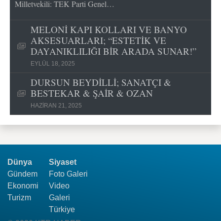
Milletvekili: TEK Parti Genel…
MELONİ KAPI KOLLARI VE BANYO
AKSESUARLARI; “ESTETİK VE
DAYANIKLILIĞI BİR ARADA SUNAR!”
EYLÜL 18, 2025
DURSUN BEYDİLLİ; SANATÇI &
BESTEKAR & ŞAİR & OZAN
HAZIRAN 21, 2025
Dünya
Siyaset
Gündem
Foto Galeri
Ekonomi
Video
Turizm
Galeri
Türkiye