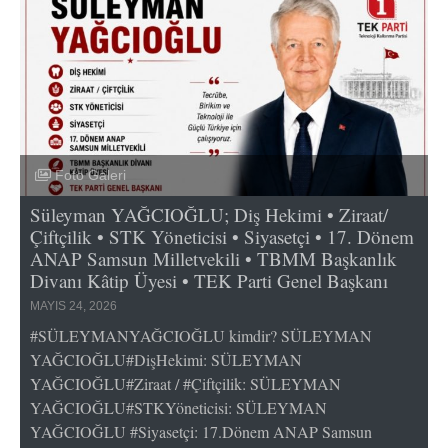
Foto Galeri
Süleyman YAĞCIOĞLU; Diş Hekimi • Ziraat/
Çiftçilik • STK Yöneticisi • Siyasetçi • 17. Dönem
ANAP Samsun Milletvekili • TBMM Başkanlık
Divanı Kâtip Üyesi • TEK Parti Genel Başkanı
MAYIS 24, 2026
#SÜLEYMANYAĞCIOĞLU kimdir? SÜLEYMAN
YAĞCIOĞLU#DişHekimi: SÜLEYMAN
YAĞCIOĞLU#Ziraat / #Çiftçilik: SÜLEYMAN
YAĞCIOĞLU#STKYöneticisi: SÜLEYMAN
YAĞCIOĞLU #Siyasetçi: 17.Dönem ANAP Samsun