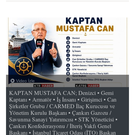
Video İzle
KAPTAN MUSTAFA CAN; Denizci • Gemi
Kaptanı • Armatör • İş İnsanı • Girişimci • Can
Şirketler Grubu / CARMED İlaç Kurucusu ve
Yönetim Kurulu Başkanı • Çankırı Gazozu /
Savunma Sanayi Yatırımcısı • STK Yöneticisi •
Çankırı Konfederasyonu / İlteriş Vakfı Genel
Başkanı • İstanbul Ticaret Odası (İTO) Başkan