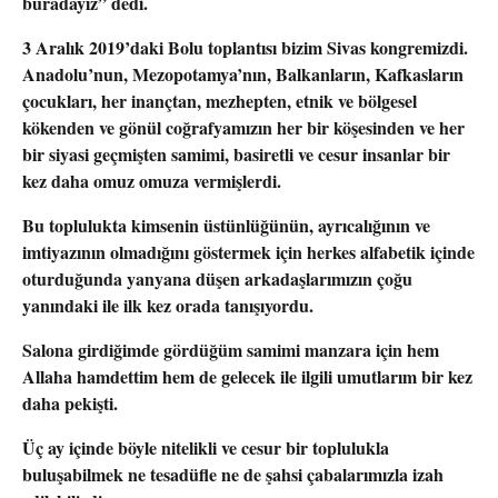
buradayız” dedi.
3 Aralık 2019’daki Bolu toplantısı bizim Sivas kongremizdi.
Anadolu’nun, Mezopotamya’nın, Balkanların, Kafkasların
çocukları, her inançtan, mezhepten, etnik ve bölgesel
kökenden ve gönül coğrafyamızın her bir köşesinden ve her
bir siyasi geçmişten samimi, basiretli ve cesur insanlar bir
kez daha omuz omuza vermişlerdi.
Bu toplulukta kimsenin üstünlüğünün, ayrıcalığının ve
imtiyazının olmadığını göstermek için herkes alfabetik içinde
oturduğunda yanyana düşen arkadaşlarımızın çoğu
yanındaki ile ilk kez orada tanışıyordu.
Salona girdiğimde gördüğüm samimi manzara için hem
Allaha hamdettim hem de gelecek ile ilgili umutlarım bir kez
daha pekişti.
Üç ay içinde böyle nitelikli ve cesur bir toplulukla
buluşabilmek ne tesadüfle ne de şahsi çabalarımızla izah