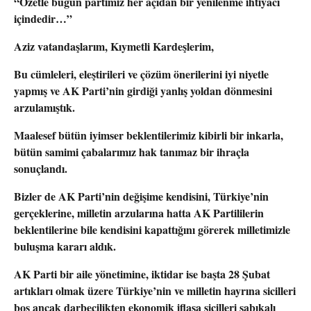
“Özetle bugün partimiz her açıdan bir yenilenme ihtiyacı
içindedir…”
Aziz vatandaşlarım, Kıymetli Kardeşlerim,
Bu cümleleri, eleştirileri ve çözüm önerilerini iyi niyetle
yapmış ve AK Parti’nin girdiği yanlış yoldan dönmesini
arzulamıştık.
Maalesef bütün iyimser beklentilerimiz kibirli bir inkarla,
bütün samimi çabalarımız hak tanımaz bir ihraçla
sonuçlandı.
Bizler de AK Parti’nin değişime kendisini, Türkiye’nin
gerçeklerine, milletin arzularına hatta AK Partililerin
beklentilerine bile kendisini kapattığını görerek milletimizle
buluşma kararı aldık.
AK Parti bir aile yönetimine, iktidar ise başta 28 Şubat
artıkları olmak üzere Türkiye’nin ve milletin hayrına sicilleri
boş ancak darbecilikten ekonomik iflasa sicilleri sabıkalı