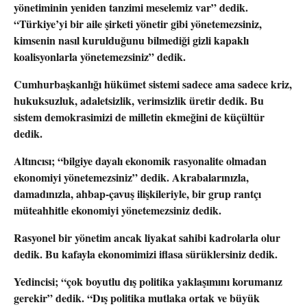
yönetiminin yeniden tanzimi mesele
miz var” dedik
.
“Türkiye’yi bir aile şirketi yönetir gibi yönetemezsiniz,
kimsenin nasıl kurulduğunu bilmediği gizli kapaklı
koalisyonlarla yönetemezsiniz” dedik.
Cumhurbaşkanlığı hükümet sistemi sadece ama sadece kriz,
hukuksuzluk, adaletsizlik, verimsizlik üretir dedik. Bu
sistem demokrasimizi de milletin ekmeğini de küçültür
dedik.
Altıncısı; “bilgiye dayalı ekonomik rasyonalite
olmadan
ekonomiyi yönetemezsiniz” dedik
.
Akrabalarınızla,
damadınızla, ahbap-çavuş ilişkileriyle, bir grup rantçı
müteahhitle ekonomiyi yönetemezsiniz dedik.
Rasyonel bir yönetim ancak liyakat sahibi kadrolarla olur
dedik. Bu kafayla ekonomimizi iflasa sürüklersiniz dedik.
Yedincisi; “çok boyutlu dış politika
yaklaşımını korumanız
gerekir” dedik
. “Dış politika mutlaka ortak ve büyük