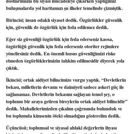
dostlarımızla bu siyasi mücadeleye çıkarken yaptığımız
buluşmalarda yol haritamızı şu ilkeler temelinde çizmiştik.
Birincisi; insan odaklı siyaset
dedik. Özgürlükler güvenlik
için, güvenlik de özgürlük için feda edilemez dedik.
Eğer siz güvenliği özgürlük için feda ederseniz kaosa,
özgürlüğü güvenlik için feda ederseniz otoriter rejimlere
yönelirsiniz dedik. En önemli husus güvenliğimizi riske
etmeden özgürlüklerimizin tahkim edilmesidir
diyerek yola
çıktık.
İkincisi; ortak aidiyet bilinci
mize vurgu yaptık
. “Devletlerin
bekası, milletlerin devamı ve daimiyeti sadece askeri güç ile
sağlanamaz. Devletlerin bekasını sağlayan temel şey, o
toplumu bir araya getiren bireylerin ortak aidiyet bilincidir”
dedik. Mahallelerimizden çıkalım çağrısında bulunduk ve
bu toplumda kimsenin öteki olmadığını gösterelim
dedik.
Üçüncüsü; toplumsal ve siyasal ahlaki değerlerin ihyası