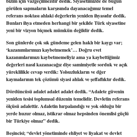
bizim için vazgeçilmezdir dedik
. Siyasetimizde de bugün
görülen sapmaların karşısında dayanacağımız temel
referans noktası ahlaki değerlerin yeniden ihyasıdır
dedik
.
Bunları ihya etmeden herhangi bir şekilde Türk siyasetine
yeni bir vizyon biçmek mümkün değildir
dedik
.
Son günlerde çok sık gündeme gelen haklı bir kaygı var;
‘kazanımlarımızı kaybetmemek’… Doğru evet
kazanımlarımızı kaybetmemeliyiz ama ya kaybettiğimiz
değerleri nasıl kazanacağız diye samimiyetle sorduk ve açık
yüreklilikle cevap verdik: Yolsuzlukların ve dğer
kaymalarının tek çözümü siyasi ahlak ve şeffaflıktır dedik.
Dördüncüsü adalet adalet adalet dedik. “Adalete güvenin
yeniden tesisi toplumsal düzenin temelidir. Devletin referans
ölçüsü adalet
tir
.
Adaletin hırpalandığı ve yok olduğu bir
yerde huzur olmaz, istikrar olmaz hepsinden önemlisi güçlü
bir Türkiye olmaz” dedik.
Beşinci
si
; “devlet yönetiminde ehliyet ve liyakat ve devlet