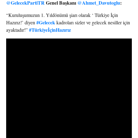
@GelecekPartiTR
Genel Başkanı
@Ahmet_Davutoglu
:
“Kuruluşumuzun 1. Yıldönümü şiarı olarak ‘ Türkiye İçin
#Gelecek
Hazırız!’ diyen
kadroları sizler ve gelecek nesiller için
#TürkiyeİçinHazırız
ayaktadır!”