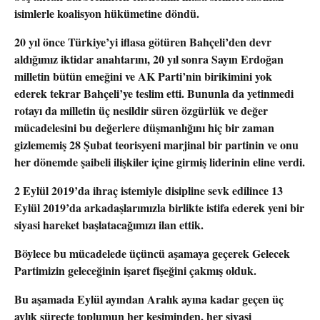
isimlerle koalisyon hükümetine döndü.
20 yıl önce Türkiye’yi iflasa götüren Bahçeli’den devr
aldığımız iktidar anahtarını, 20 yıl sonra Sayın Erdoğan
milletin bütün emeğini ve AK Parti’nin birikimini yok
ederek tekrar Bahçeli’ye teslim etti. Bununla da yetinmedi
rotayı da milletin üç nesildir süren özgürlük ve değer
mücadelesini bu değerlere düşmanlığını hiç bir zaman
gizlememiş 28 Şubat teorisyeni marjinal bir partinin ve onu
her dönemde şaibeli ilişkiler içine girmiş liderinin eline verdi.
2 Eylül 2019’da ihraç istemiyle disipline sevk edilince 13
Eylül 2019’da arkadaşlarımızla birlikte istifa ederek yeni bir
siyasi hareket başlatacağımızı ilan ettik.
Böylece bu mücadelede üçüncü aşamaya geçerek Gelecek
Partimizin geleceğinin işaret fişeğini çakmış olduk.
Bu aşamada Eylül ayından Aralık ayına kadar geçen üç
aylık süreçte toplumun her kesiminden, her siyasi