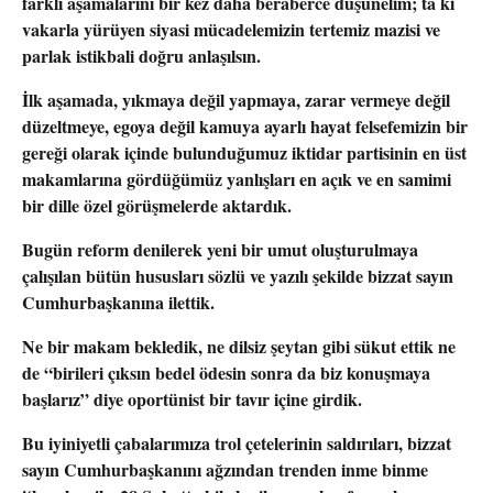
farklı aşamalarını bir kez daha beraberce düşünelim; ta ki
vakarla yürüyen siyasi mücadelemizin tertemiz mazisi ve
parlak istikbali doğru anlaşılsın.
İlk aşamada, yıkmaya değil yapmaya, zarar vermeye değil
düzeltmeye, egoya değil kamuya ayarlı hayat felsefemizin bir
gereği olarak içinde bulunduğumuz iktidar partisinin en üst
makamlarına gördüğümüz yanlışları en açık ve en samimi
bir dille özel görüşmelerde aktardık.
Bugün reform denilerek yeni bir umut oluşturulmaya
çalışılan bütün hususları sözlü ve yazılı şekilde bizzat sayın
Cumhurbaşkanına ilettik.
Ne bir makam bekledik, ne dilsiz şeytan gibi sükut ettik ne
de “birileri çıksın bedel ödesin sonra da biz konuşmaya
başlarız” diye oportünist bir tavır içine girdik.
Bu iyiniyetli çabalarımıza trol çetelerinin saldırıları, bizzat
sayın Cumhurbaşkanını ağzından trenden inme binme