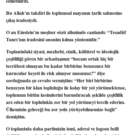
edilebilirdi.
Bu Allah’ın takdiri ile toplumsal mayanın tarih sahnesine
çıkış iradesiydi.
O an Einstein’ın meşhur sözü zihnimde canlandı: “Tesadüf
Tanrı’nın iradesini anonim kılma yöntemidir.”
Toplantıdaki siyasi, mezhebi, etnik, kültürel ve ideolojik
çeşitliliği gören bir arkadaşımız “hocam ortak hiç bir
tecrübesi olmayan bu kadar birbirine benzemez bir
kurucular heyeti ile risk almıyor musunuz?” diye
sorduğunda şu cevabı vermiştim: “Her biri birbirine
benzeyen bir klan topluluğu ile kolay bir yol yürümektense,
toplumun bütün kesimlerini barındıracak şekilde çeşitlilik
arz eden bir toplulukla zor bir yol yürümeyi tercih ederim.
Ülkemizin geleceği bu zor yolu yürüyebilmemize bağlı”
demiştim.
O toplantıda daha partimizin ismi, adresi ve logosu belli