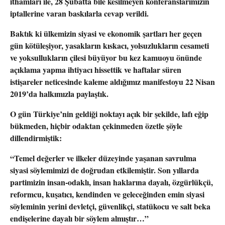
ithamları ile, 28 Şubatta bile kesilmeyen konferanslarımızın
iptallerine varan baskılarla cevap verildi.
Baktık ki ülkemizin siyasi ve ekonomik şartları her geçen
gün kötüleşiyor, yasakların kıskacı, yolsuzlukların cesameti
ve yoksullukların çilesi büyüyor bu kez kamuoyu önünde
açıklama yapma ihtiyacı hissettik ve haftalar süren
istişareler neticesinde kaleme aldığımız manifestoyu 22 Nisan
2019’da halkımızla paylaştık.
O gün Türkiye’nin geldiği noktayı açık bir şekilde, lafı eğip
bükmeden, hiçbir odaktan çekinmeden özetle şöyle
dillendirmiştik:
“Temel değerler ve ilkeler düzeyinde yaşanan savrulma
siyasi söylemimizi de doğrudan etkilemiştir. Son yıllarda
partimizin insan-odaklı, insan haklarına dayalı, özgürlükçü,
reformcu, kuşatıcı, kendinden ve geleceğinden emin siyasi
söyleminin yerini devletçi, güvenlikçi, statükocu ve salt beka
endişelerine dayalı bir söylem almıştır…”