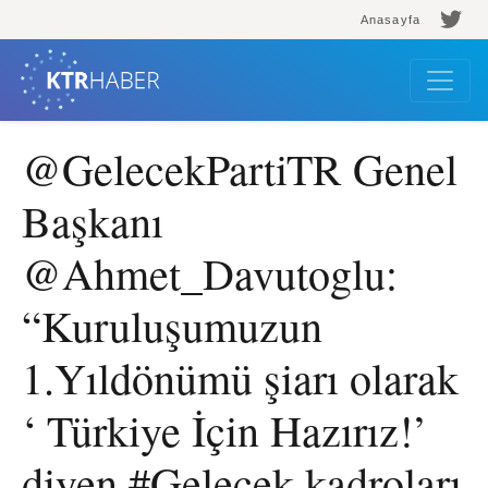
Anasayfa
@GelecekPartiTR Genel
Başkanı
@Ahmet_Davutoglu:
“Kuruluşumuzun
1.Yıldönümü şiarı olarak
‘ Türkiye İçin Hazırız!’
diyen #Gelecek kadroları