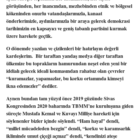
görüşünden, her inancından, mezhebinden etnik ve bölgesel
kökeninden onurlu vatandaşlarımızla, kanaat
önderlerimizle, aydınlarımızla bir araya gelerek demokrasi
tarihimizin en kapsayıcı ve geniş tabanlı partisini kurmak
üzere harekete geçtik.
O dönemde yazılan ve çizilenleri bir hatırlayın değerli
kardeşlerim. Bir taraftan yandaş medya diğer taraftan
ülkemize bu toprakların hamurundan neşet eden yeni bir
iddialı gelecek ideali konmasından rahatsız olan çevreler
“kuramazlar, yapamazlar, bu korku ortamında kimseyi
ikna edemezler” dediler.
Aynen bundan tam yüzyıl önce 2019 güzünde Sivas
Kongresinden 2020 baharında TBMM’ne kuruluşuna giden
süreçte Mustafa Kemal ve Kuvayı Milliye hareketi için
söylenenler bizler içinde söylendi. “Ham hayal” dendi,
“millet mücadeleden bezgin” dendi, “korku ve karamsarlık
ikliminde umut çiçeği açmaz” dendi, “kendinizi ateşe