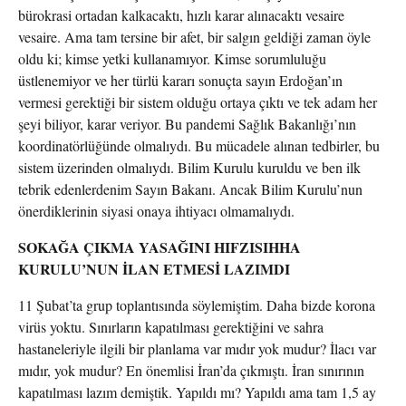
bürokrasi ortadan kalkacaktı, hızlı karar alınacaktı vesaire
vesaire. Ama tam tersine bir afet, bir salgın geldiği zaman öyle
oldu ki; kimse yetki kullanamıyor. Kimse sorumluluğu
üstlenemiyor ve her türlü kararı sonuçta sayın Erdoğan’ın
vermesi gerektiği bir sistem olduğu ortaya çıktı ve tek adam her
şeyi biliyor, karar veriyor. Bu pandemi Sağlık Bakanlığı’nın
koordinatörlüğünde olmalıydı. Bu mücadele alınan tedbirler, bu
sistem üzerinden olmalıydı. Bilim Kurulu kuruldu ve ben ilk
tebrik edenlerdenim Sayın Bakanı. Ancak Bilim Kurulu’nun
önerdiklerinin siyasi onaya ihtiyacı olmamalıydı.
SOKAĞA ÇIKMA YASAĞINI HIFZISIHHA
KURULU’NUN İLAN ETMESİ LAZIMDI
11 Şubat’ta grup toplantısında söylemiştim. Daha bizde korona
virüs yoktu. Sınırların kapatılması gerektiğini ve sahra
hastaneleriyle ilgili bir planlama var mıdır yok mudur? İlacı var
mıdır, yok mudur? En önemlisi İran’da çıkmıştı. İran sınırının
kapatılması lazım demiştik. Yapıldı mı? Yapıldı ama tam 1,5 ay