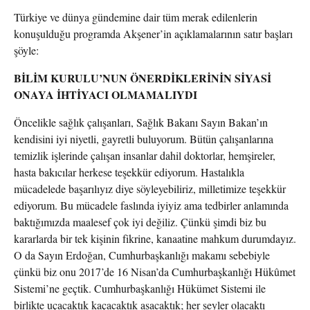
Türkiye ve dünya gündemine dair tüm merak edilenlerin
konuşulduğu programda Akşener’in açıklamalarının satır başları
şöyle:
BİLİM KURULU’NUN ÖNERDİKLERİNİN SİYASİ
ONAYA İHTİYACI OLMAMALIYDI
Öncelikle sağlık çalışanları, Sağlık Bakanı Sayın Bakan’ın
kendisini iyi niyetli, gayretli buluyorum. Bütün çalışanlarına
temizlik işlerinde çalışan insanlar dahil doktorlar, hemşireler,
hasta bakıcılar herkese teşekkür ediyorum. Hastalıkla
mücadelede başarılıyız diye söyleyebiliriz, milletimize teşekkür
ediyorum. Bu mücadele faslında iyiyiz ama tedbirler anlamında
baktığımızda maalesef çok iyi değiliz. Çünkü şimdi biz bu
kararlarda bir tek kişinin fikrine, kanaatine mahkum durumdayız.
O da Sayın Erdoğan, Cumhurbaşkanlığı makamı sebebiyle
çünkü biz onu 2017’de 16 Nisan’da Cumhurbaşkanlığı Hükûmet
Sistemi’ne geçtik. Cumhurbaşkanlığı Hükümet Sistemi ile
birlikte uçacaktık kaçacaktık aşacaktık; her şeyler olacaktı