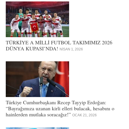
TÜRKİYE A MİLLİ FUTBOL TAKIMIMIZ 2026
DÜNYA KUPASI’NDA!
NISAN 1, 2026
Türkiye Cumhurbaşkanı Recep Tayyip Erdoğan:
“Bayrağımıza uzanan kirli elleri bulacak, hesabını o
hainlerden mutlaka soracağız!”
OCAK 21, 2026