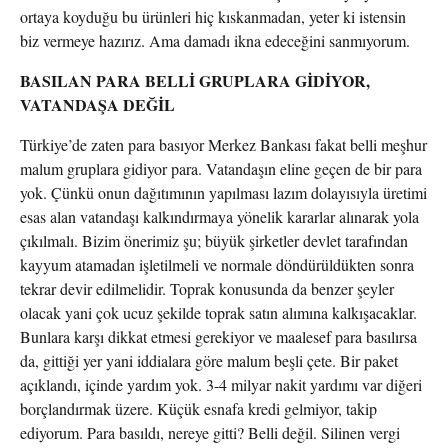
ortaya koyduğu bu ürünleri hiç kıskanmadan, yeter ki istensin
biz vermeye hazırız. Ama damadı ikna edeceğini sanmıyorum.
BASILAN PARA BELLİ GRUPLARA GİDİYOR,
VATANDAŞA DEĞİL
Türkiye’de zaten para basıyor Merkez Bankası fakat belli meşhur
malum gruplara gidiyor para. Vatandaşın eline geçen de bir para
yok. Çünkü onun dağıtımının yapılması lazım dolayısıyla üretimi
esas alan vatandaşı kalkındırmaya yönelik kararlar alınarak yola
çıkılmalı. Bizim önerimiz şu; büyük şirketler devlet tarafından
kayyum atamadan işletilmeli ve normale döndürüldükten sonra
tekrar devir edilmelidir. Toprak konusunda da benzer şeyler
olacak yani çok ucuz şekilde toprak satın alımına kalkışacaklar.
Bunlara karşı dikkat etmesi gerekiyor ve maalesef para basılırsa
da, gittiği yer yani iddialara göre malum beşli çete. Bir paket
açıklandı, içinde yardım yok. 3-4 milyar nakit yardımı var diğeri
borçlandırmak üzere. Küçük esnafa kredi gelmiyor, takip
ediyorum. Para basıldı, nereye gitti? Belli değil. Silinen vergi