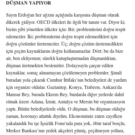
DÜŞMAN YAPIYOR
Sayın Erdoğan her ağzını açtığında karşısına düşman olarak
dikerek gidiyor. OECD ülkeleri ile ilgili bir tanım var. Diyor ki;
bizim gibi yönetilen ülkeler için: Bir; problemlerini doğru tespit
edemezler. İki; problemlerini doğru tespit edemedikleri için
doğru çözümler üretemezler. Üç; doğru çözüm üretemedikleri
için geçim kaynaklarını doğru kullanamazlar. Dört; bu da bize
ait, ben ekliyorum; sürekli kutuplaştırmadan düşmanlıktan,
düşman üretmekten beslenirler. Dolayısıyla çarçur edilen
kaynaklar, sonuç alınamayan çözülemeyen problemler. Şimdi
buradan yola çıkarak Cumhur İttifakı’nın belediyeleri de yardım
için organize oldular. Gaziantep, Konya, Trabzon, Ankara’da
Mansur Bey, burada Ekrem Bey, bunlarda diğer yerlerde dahil
olmak üzere Adana, İzmir, Antalya ve Mersin bir organizasyon
yaptı. Bütün belediyelerde oldu. O düşman, bu düşman olduğu
zaman, koronayı atlattık diyelim. Ekonomimiz zaten zayıfken
yakalandık bu işe İşsizlik Fonu’nda para yok, öbür taraf borçlu,
Merkez Bankası’nın yedek akçeleri gitmiş, geçilmeyen yollara,