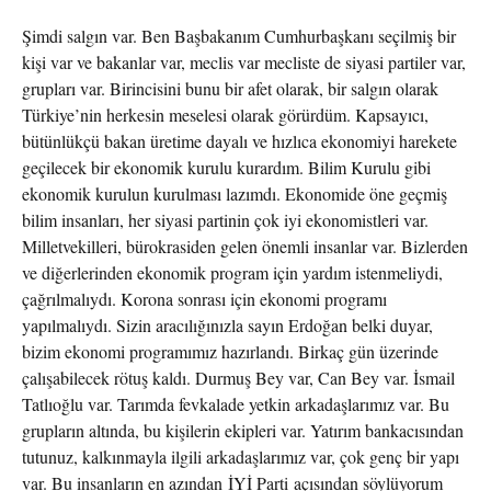
Şimdi salgın var. Ben Başbakanım Cumhurbaşkanı seçilmiş bir
kişi var ve bakanlar var, meclis var mecliste de siyasi partiler var,
grupları var. Birincisini bunu bir afet olarak, bir salgın olarak
Türkiye’nin herkesin meselesi olarak görürdüm. Kapsayıcı,
bütünlükçü bakan üretime dayalı ve hızlıca ekonomiyi harekete
geçilecek bir ekonomik kurulu kurardım. Bilim Kurulu gibi
ekonomik kurulun kurulması lazımdı. Ekonomide öne geçmiş
bilim insanları, her siyasi partinin çok iyi ekonomistleri var.
Milletvekilleri, bürokrasiden gelen önemli insanlar var. Bizlerden
ve diğerlerinden ekonomik program için yardım istenmeliydi,
çağrılmalıydı. Korona sonrası için ekonomi programı
yapılmalıydı. Sizin aracılığınızla sayın Erdoğan belki duyar,
bizim ekonomi programımız hazırlandı. Birkaç gün üzerinde
çalışabilecek rötuş kaldı. Durmuş Bey var, Can Bey var. İsmail
Tatlıoğlu var. Tarımda fevkalade yetkin arkadaşlarımız var. Bu
grupların altında, bu kişilerin ekipleri var. Yatırım bankacısından
tutunuz, kalkınmayla ilgili arkadaşlarımız var, çok genç bir yapı
var. Bu insanların en azından İYİ Parti açısından söylüyorum