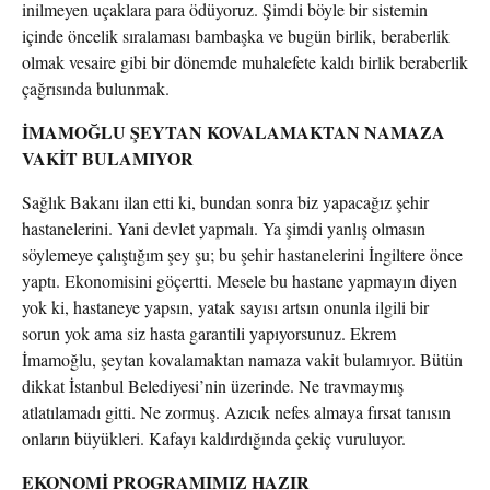
inilmeyen uçaklara para ödüyoruz. Şimdi böyle bir sistemin
içinde öncelik sıralaması bambaşka ve bugün birlik, beraberlik
olmak vesaire gibi bir dönemde muhalefete kaldı birlik beraberlik
çağrısında bulunmak.
İMAMOĞLU ŞEYTAN KOVALAMAKTAN NAMAZA
VAKİT BULAMIYOR
Sağlık Bakanı ilan etti ki, bundan sonra biz yapacağız şehir
hastanelerini. Yani devlet yapmalı. Ya şimdi yanlış olmasın
söylemeye çalıştığım şey şu; bu şehir hastanelerini İngiltere önce
yaptı. Ekonomisini göçertti. Mesele bu hastane yapmayın diyen
yok ki, hastaneye yapsın, yatak sayısı artsın onunla ilgili bir
sorun yok ama siz hasta garantili yapıyorsunuz. Ekrem
İmamoğlu, şeytan kovalamaktan namaza vakit bulamıyor. Bütün
dikkat İstanbul Belediyesi’nin üzerinde. Ne travmaymış
atlatılamadı gitti. Ne zormuş. Azıcık nefes almaya fırsat tanısın
onların büyükleri. Kafayı kaldırdığında çekiç vuruluyor.
EKONOMİ PROGRAMIMIZ HAZIR