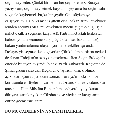
seçim kaybeder. Çünkü bir insan her şeyi bilemez. Buraya
yazıyorum; seçim kaybetmek başka bir şey ama bu seçimi sıfır
sevgi ile kaybetmek başka bir şeydir. Onu söylemeye
çalışıyorum. Halbuki meclis güçlü olsa, bakanlar milletvekilleri
içinden seçilmiş olsa, milletvekilleri meclis güçlü olduğu için
milletvekilleri seçmene karşı, AK Parti milletvekili herkesten
bahsediyorum seçmene karşı güçlü olabilse; bakanları değil
bakan yardımcılarına ulaşamıyor milletvekilleri şu anda.
Dolayısıyla seçmenden kaçıyorlar. Çünkü tüm bunların nedeni
de Sayın Erdoğan’ın saraya hapsolması. Ben Sayın Erdoğan’a
öneride buluyorum şimdi: bir evi vardı Ankara’da Keçiören’de.
Şimdi çıksın saraydan Keçiören’e taşınsın; örnek olmak
açısından. Çünkü pandemi sonrası Türkiye’nin ekonomisi
konusunda endişelerim var benim cüzdansızlar ve vicdansızlar
arasında. Hani Müslüm Baba rahmet ediyordu ya yakarsa
dünyayı garipler yakar. Cüzdansız ve vicdansız kavgasının
önüne geçmemiz lazım
BU MÜCADELENİN ANLAMI HALKLA,