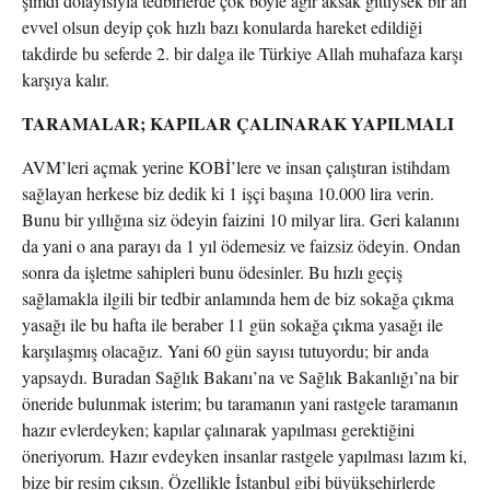
şimdi dolayısıyla tedbirlerde çok böyle ağır aksak gittiysek bir an
evvel olsun deyip çok hızlı bazı konularda hareket edildiği
takdirde bu seferde 2. bir dalga ile Türkiye Allah muhafaza karşı
karşıya kalır.
TARAMALAR; KAPILAR ÇALINARAK YAPILMALI
AVM’leri açmak yerine KOBİ’lere ve insan çalıştıran istihdam
sağlayan herkese biz dedik ki 1 işçi başına 10.000 lira verin.
Bunu bir yıllığına siz ödeyin faizini 10 milyar lira. Geri kalanını
da yani o ana parayı da 1 yıl ödemesiz ve faizsiz ödeyin. Ondan
sonra da işletme sahipleri bunu ödesinler. Bu hızlı geçiş
sağlamakla ilgili bir tedbir anlamında hem de biz sokağa çıkma
yasağı ile bu hafta ile beraber 11 gün sokağa çıkma yasağı ile
karşılaşmış olacağız. Yani 60 gün sayısı tutuyordu; bir anda
yapsaydı. Buradan Sağlık Bakanı’na ve Sağlık Bakanlığı’na bir
öneride bulunmak isterim; bu taramanın yani rastgele taramanın
hazır evlerdeyken; kapılar çalınarak yapılması gerektiğini
öneriyorum. Hazır evdeyken insanlar rastgele yapılması lazım ki,
bize bir resim çıksın. Özellikle İstanbul gibi büyükşehirlerde