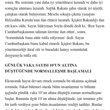
sonra. Bu sistemin yani daha iyi yönetilmesi lazımdı ve daha iyi
sonuçlar alınması lazımdı. Sağlık Bakanı şahıs olarak iyi niyetli,
çalışkan olarak buluyorum. Mesela sokağa çıkma yasağını
Hıfzısıhha Kurulu’nun ilan etmesi lazımdı. İçişleri Bakanlığı ilan
etti kaos oldu. Sayın Süleyman Soylu döndü dedi ki, ‘Ben Sayın
Cumhurbaşkanının talimatı üzerine ilan ettim’, sonra
‘Sorumluluk bana aittir istifa ediyorum’ dedi. Sayın
Cumhurbaşkanı bunu kabul etmedi. İçişleri Bakanı, bu
yönetimsizliği itiraf etti ve buradaki hatayı sorumluluk
duygusuyla istifa etti.
GÜNLÜK VAKA SAYISI 10’UN ALTINA
DÜŞTÜĞÜNDE NORMALLEŞME BAŞLAMALI
Ekonomik hayat devam etmek zorunda bu tıkanma açılmak
zorunda. Fakat bilimsel olarak bilim insanlarının ve bilimin
ışığında günlük vaka 10’un altına düştüğü zaman normalleşme
başlar. Bununla ilgili 10’un altına düştüğünde; işte temmuz gibi
bir tarih veriliyor gene bilim insanlarının verdiği tarihler. Bunlar