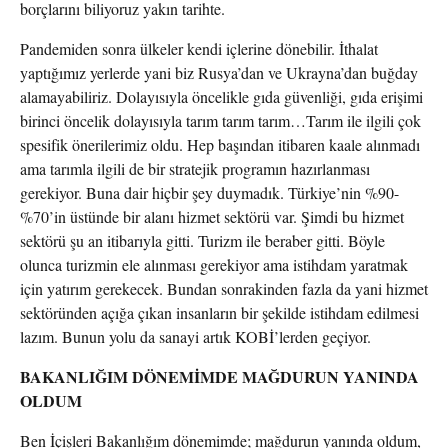
borçlarını biliyoruz yakın tarihte.
Pandemiden sonra ülkeler kendi içlerine dönebilir. İthalat
yaptığımız yerlerde yani biz Rusya’dan ve Ukrayna’dan buğday
alamayabiliriz. Dolayısıyla öncelikle gıda güvenliği, gıda erişimi
birinci öncelik dolayısıyla tarım tarım tarım…Tarım ile ilgili çok
spesifik önerilerimiz oldu. Hep başından itibaren kaale alınmadı
ama tarımla ilgili de bir stratejik programın hazırlanması
gerekiyor. Buna dair hiçbir şey duymadık. Türkiye’nin %90-
%70’in üstünde bir alanı hizmet sektörü var. Şimdi bu hizmet
sektörü şu an itibarıyla gitti. Turizm ile beraber gitti. Böyle
olunca turizmin ele alınması gerekiyor ama istihdam yaratmak
için yatırım gerekecek. Bundan sonrakinden fazla da yani hizmet
sektöründen açığa çıkan insanların bir şekilde istihdam edilmesi
lazım. Bunun yolu da sanayi artık KOBİ’lerden geçiyor.
BAKANLIĞIM DÖNEMİMDE MAĞDURUN YANINDA
OLDUM
Ben İçişleri Bakanlığım dönemimde; mağdurun yanında oldum,