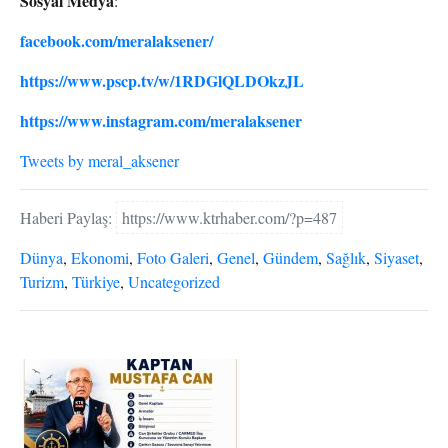
Sosyal Medya
:
facebook.com/meralaksener/
https://www.pscp.tv/w/1RDGlQLDOkzJL
https://www.instagram.com/meralaksener
Tweets by meral_aksener
Haberi Paylaş:
https://www.ktrhaber.com/?p=487
Dünya
,
Ekonomi
,
Foto Galeri
,
Genel
,
Gündem
,
Sağlık
,
Siyaset
,
Turizm
,
Türkiye
,
Uncategorized