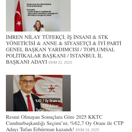
İMREN NİLAY TÜFEKÇİ; İŞ İNSANI & STK
YÖNETİCİSİ & ANNE & SİYASETÇİ & İYİ PARTİ
GENEL BAŞKAN YARDIMCISI / TOPLUMSAL
POLİTİKALAR BAŞKANI / İSTANBUL İL
BAŞKANI ADAYI
EKIM 22, 2025
Resmi Olmayan Sonuçlara Göre 2025 KKTC
Cumhurbaşkanlığı Seçimi’ni; %62,7 Oy Oranı ile CTP
Adayı Tufan Erhürman kazandı!
EKIM 19, 2025