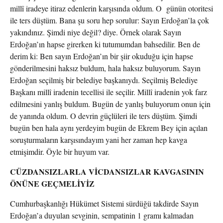
millî iradeye itiraz edenlerin karşısında oldum. O günün otoritesi
ile ters düştüm. Bana şu soru hep sorulur: Sayın Erdoğan’la çok
yakındınız. Şimdi niye değil? diye. Örnek olarak Sayın
Erdoğan’ın hapse girerken ki tutumumdan bahsedilir. Ben de
derim ki: Ben sayın Erdoğan’ın bir şiir okuduğu için hapse
gönderilmesini haksız buldum, hala haksız buluyorum. Sayın
Erdoğan seçilmiş bir belediye başkanıydı. Seçilmiş Belediye
Başkanı millî iradenin tecellisi ile seçilir. Millî iradenin yok farz
edilmesini yanlış buldum. Bugün de yanlış buluyorum onun için
de yanında oldum. O devrin güçlüleri ile ters düştüm. Şimdi
bugün ben hala aynı yerdeyim bugün de Ekrem Bey için açılan
soruşturmaların karşısındayım yani her zaman hep kavga
etmişimdir. Öyle bir huyum var.
CÜZDANSIZLARLA VİCDANSIZLAR KAVGASININ
ÖNÜNE GEÇMELİYİZ
Cumhurbaşkanlığı Hükümet Sistemi sürdüğü takdirde Sayın
Erdoğan’a duyulan sevginin, sempatinin 1 gramı kalmadan