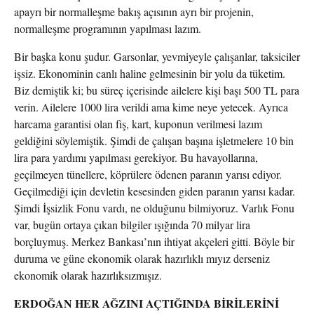
apayrı bir normalleşme bakış açısının ayrı bir projenin,
normalleşme programının yapılması lazım.
Bir başka konu şudur. Garsonlar, yevmiyeyle çalışanlar, taksiciler
işsiz. Ekonominin canlı haline gelmesinin bir yolu da tüketim.
Biz demiştik ki; bu süreç içerisinde ailelere kişi başı 500 TL para
verin. Ailelere 1000 lira verildi ama kime neye yetecek. Ayrıca
harcama garantisi olan fiş, kart, kuponun verilmesi lazım
geldiğini söylemiştik. Şimdi de çalışan başına işletmelere 10 bin
lira para yardımı yapılması gerekiyor. Bu havayollarına,
geçilmeyen tünellere, köprülere ödenen paranın yarısı ediyor.
Geçilmediği için devletin kesesinden giden paranın yarısı kadar.
Şimdi İşsizlik Fonu vardı, ne olduğunu bilmiyoruz. Varlık Fonu
var, bugün ortaya çıkan bilgiler ışığında 70 milyar lira
borçluymuş. Merkez Bankası’nın ihtiyat akçeleri gitti. Böyle bir
duruma ve güne ekonomik olarak hazırlıklı mıyız derseniz
ekonomik olarak hazırlıksızmışız.
ERDOĞAN HER AĞZINI AÇTIĞINDA BİRİLERİNİ