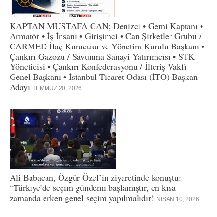
KAPTAN MUSTAFA CAN; Denizci • Gemi Kaptanı •
Armatör • İş İnsanı • Girişimci • Can Şirketler Grubu /
CARMED İlaç Kurucusu ve Yönetim Kurulu Başkanı •
Çankırı Gazozu / Savunma Sanayi Yatırımcısı • STK
Yöneticisi • Çankırı Konfederasyonu / İlteriş Vakfı
Genel Başkanı • İstanbul Ticaret Odası (İTO) Başkan
Adayı
TEMMUZ 20, 2026
Ali Babacan, Özgür Özel’in ziyaretinde konuştu:
“Türkiye’de seçim gündemi başlamıştır, en kısa
zamanda erken genel seçim yapılmalıdır!
NISAN 10, 2026