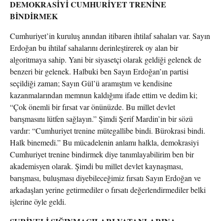
DEMOKRASİYİ CUMHURİYET TRENİNE
BİNDİRMEK
Cumhuriyet’in kuruluş anından itibaren ihtilaf sahaları var. Sayın
Erdoğan bu ihtilaf sahalarını derinleştirerek oy alan bir
algoritmaya sahip. Yani bir siyasetçi olarak geldiği gelenek de
benzeri bir gelenek. Halbuki ben Sayın Erdoğan’ın partisi
seçildiği zaman; Sayın Gül’ü aramıştım ve kendisine
kazanmalarından memnun kaldığımı ifade ettim ve dedim ki;
“Çok önemli bir fırsat var önünüzde. Bu millet devlet
barışmasını lütfen sağlayın.” Şimdi Şerif Mardin’in bir sözü
vardır: “Cumhuriyet trenine mütegallibe bindi. Bürokrasi bindi.
Halk binemedi.” Bu mücadelenin anlamı halkla, demokrasiyi
Cumhuriyet trenine bindirmek diye tanımlayabilirim ben bir
akademisyen olarak. Şimdi bu millet devlet kaynaşması,
barışması, buluşması diyebileceğimiz fırsatı Sayın Erdoğan ve
arkadaşları yerine getirmediler o fırsatı değerlendirmediler belki
işlerine öyle geldi.