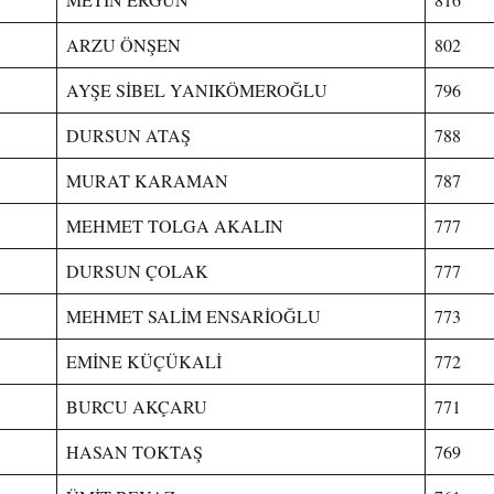
ARZU ÖNŞEN
802
AYŞE SİBEL YANIKÖMEROĞLU
796
DURSUN ATAŞ
788
MURAT KARAMAN
787
MEHMET TOLGA AKALIN
777
DURSUN ÇOLAK
777
MEHMET SALİM ENSARİOĞLU
773
EMİNE KÜÇÜKALİ
772
BURCU AKÇARU
771
HASAN TOKTAŞ
769