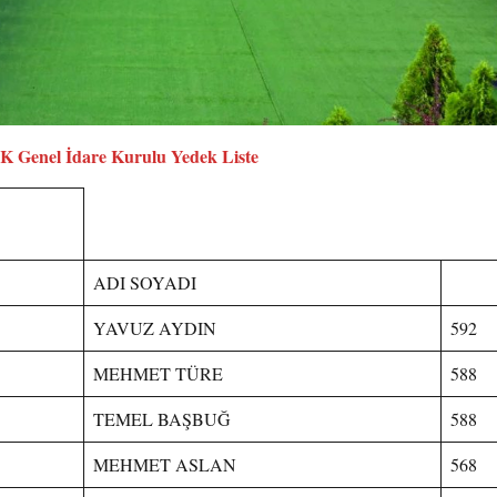
İK Genel İdare Kurulu Yedek Liste
ADI SOYADI
YAVUZ AYDIN
592
MEHMET TÜRE
588
TEMEL BAŞBUĞ
588
MEHMET ASLAN
568