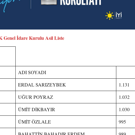
K Genel İdare Kurulu Asil Liste
ADI SOYADI
ERDAL SARIZEYBEK
1.131
UĞUR POYRAZ
1.032
ÜMİT DİKBAYIR
1.030
ÜMİT ÖZLALE
995
BAHATTİN BAHADIR ERDEM
989