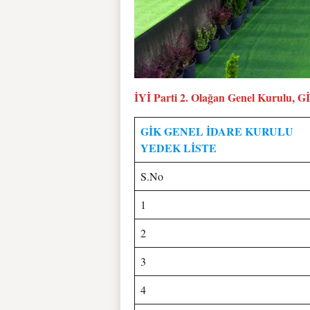
İYİ Parti 2. Olağan Genel Kurulu, G
GİK GENEL İDARE KURULU
YEDEK LİSTE
S.No
1
2
3
4