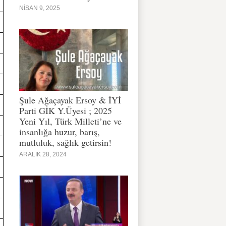
NISAN 9, 2025
Şule Ağaçayak Ersoy & İYİ
Parti GİK Y.Üyesi ; 2025
Yeni Yıl, Türk Milleti’ne ve
insanlığa huzur, barış,
mutluluk, sağlık getirsin!
ARALIK 28, 2024