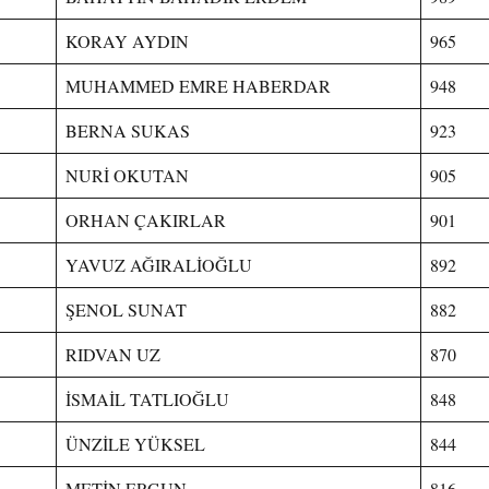
KORAY AYDIN
965
MUHAMMED EMRE HABERDAR
948
BERNA SUKAS
923
NURİ OKUTAN
905
ORHAN ÇAKIRLAR
901
YAVUZ AĞIRALİOĞLU
892
ŞENOL SUNAT
882
RIDVAN UZ
870
İSMAİL TATLIOĞLU
848
ÜNZİLE YÜKSEL
844
METİN ERGUN
816