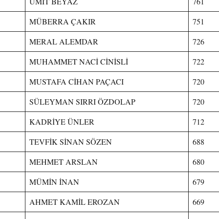
ÜMİT BEYAZ
761
MÜBERRA ÇAKIR
751
MERAL ALEMDAR
726
MUHAMMET NACİ CİNİSLİ
722
MUSTAFA CİHAN PAÇACI
720
SÜLEYMAN SIRRI ÖZDOLAP
720
KADRİYE ÜNLER
712
TEVFİK SİNAN SÖZEN
688
MEHMET ARSLAN
680
MÜMİN İNAN
679
AHMET KAMİL EROZAN
669