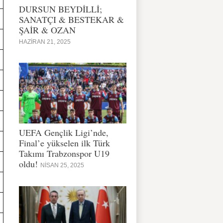
DURSUN BEYDİLLİ;
SANATÇI & BESTEKAR &
ŞAİR & OZAN
HAZIRAN 21, 2025
UEFA Gençlik Ligi’nde,
Final’e yükselen ilk Türk
Takımı Trabzonspor U19
oldu!
NISAN 25, 2025