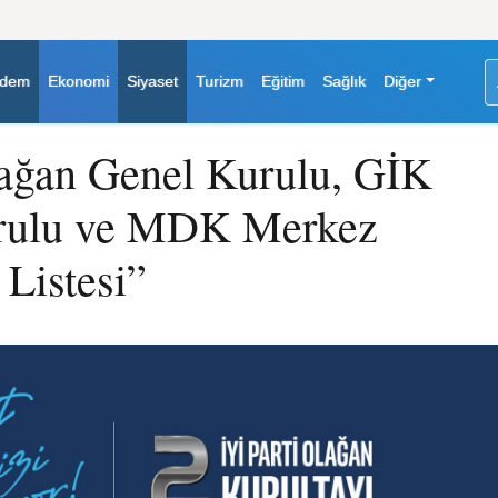
dem
Ekonomi
Siyaset
Turizm
Eğitim
Sağlık
Diğer
lağan Genel Kurulu, GİK
urulu ve MDK Merkez
 Listesi”