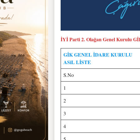
İYİ Parti 2. Olağan Genel Kurulu Gİ
GİK GENEL İDARE KURULU
ASiL LİSTE
S.No
1
2
3
4
5