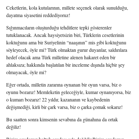
Ceketlerin, kola kutularının, millete seçenek olarak sunulduğu,
dayatma siyasetini reddediyoruz!
Sığınmacıların oluşturduğu tehditlere tepki gösterenler
tutuklanacak. Ancak haysiyetsizin biri, Türklerin cesetlerinin
koktuğunu ama bir Suriyelinin “naaşının” mis gibi koktuğunu
söyleyecek, öyle mi? Türk olmaktan gurur duyanlar, saldırılara
hedef olacak ama Türk milletine alenen hakaret eden bir
ahlaksıza; hakkında başlatılan bir inceleme dışında hiçbir şey
olmayacak, öyle mi?
Eğer ortada, milletin zararına oynanan bir oyun varsa, biz o
oyunu bozarız! Memleketin geleceğiyle, kumar oynanıyorsa, biz
o kumarı bozarız! 22 yıldır, kazananın ve kaybedenin
değişmediği, kirli bir çark varsa, biz o çarka çomak sokarız!
Bu saatten sonra kimsenin sevabına da günahına da ortak
değiliz!