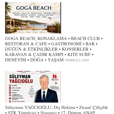
GOGA BEACH; KONAKLAMA • BEACH CLUB •
RESTORAN & CAFE • GASTRONOMİ • BAR •
DÜĞÜN & ETKİNLİKLER • KONSERLER •
KARAVAN & ÇADIR KAMPI • KITE SURF •
DENEYİM • DOĞA • YAŞAM
TEMMUZ 2, 2026
Süleyman YAĞCIOĞLU; Diş Hekimi • Ziraat/ Çiftçilik
• STK Yöneticisi • Siyasetçi • 17. Dönem ANAP