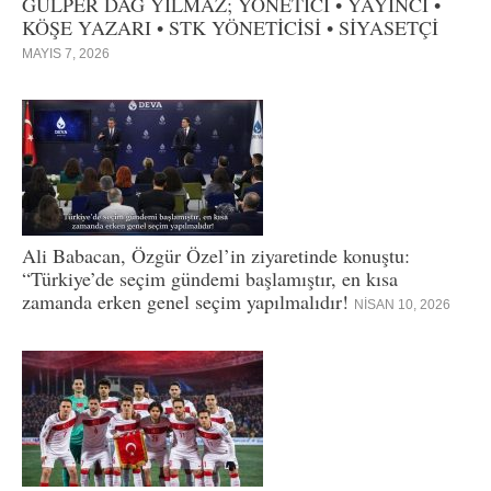
GÜLPER DAĞ YILMAZ; YÖNETİCİ • YAYINCI •
KÖŞE YAZARI • STK YÖNETİCİSİ • SİYASETÇİ
MAYIS 7, 2026
Ali Babacan, Özgür Özel’in ziyaretinde konuştu:
“Türkiye’de seçim gündemi başlamıştır, en kısa
zamanda erken genel seçim yapılmalıdır!
NISAN 10, 2026