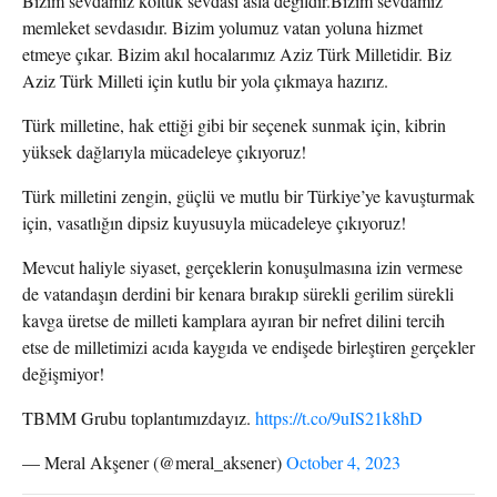
Bizim sevdamız koltuk sevdası asla değildir.Bizim sevdamız
memleket sevdasıdır. Bizim yolumuz vatan yoluna hizmet
etmeye çıkar. Bizim akıl hocalarımız Aziz Türk Milletidir. Biz
Aziz Türk Milleti için kutlu bir yola çıkmaya hazırız.
Türk milletine, hak ettiği gibi bir seçenek sunmak için, kibrin
yüksek dağlarıyla mücadeleye çıkıyoruz!
Türk milletini zengin, güçlü ve mutlu bir Türkiye’ye kavuşturmak
için, vasatlığın dipsiz kuyusuyla mücadeleye çıkıyoruz!
Mevcut haliyle siyaset, gerçeklerin konuşulmasına izin vermese
de vatandaşın derdini bir kenara bırakıp sürekli gerilim sürekli
kavga üretse de milleti kamplara ayıran bir nefret dilini tercih
etse de milletimizi acıda kaygıda ve endişede birleştiren gerçekler
değişmiyor!
TBMM Grubu toplantımızdayız.
https://t.co/9uIS21k8hD
— Meral Akşener (@meral_aksener)
October 4, 2023