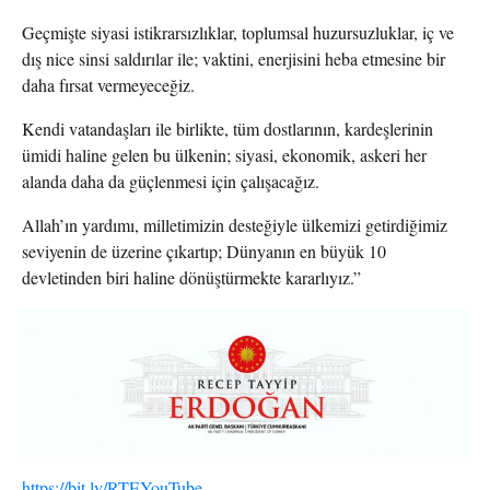
Geçmişte siyasi istikrarsızlıklar, toplumsal huzursuzluklar, iç ve
dış nice sinsi saldırılar ile; vaktini, enerjisini heba etmesine bir
daha fırsat vermeyeceğiz.
Kendi vatandaşları ile birlikte, tüm dostlarının, kardeşlerinin
ümidi haline gelen bu ülkenin; siyasi, ekonomik, askeri her
alanda daha da güçlenmesi için çalışacağız.
Allah’ın yardımı, milletimizin desteğiyle ülkemizi getirdiğimiz
seviyenin de üzerine çıkartıp; Dünyanın en büyük 10
devletinden biri haline dönüştürmekte kararlıyız.”
https://bit.ly/RTEYouTube