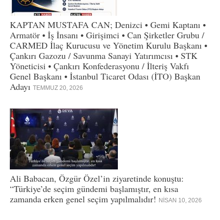
KAPTAN MUSTAFA CAN; Denizci • Gemi Kaptanı •
Armatör • İş İnsanı • Girişimci • Can Şirketler Grubu /
CARMED İlaç Kurucusu ve Yönetim Kurulu Başkanı •
Çankırı Gazozu / Savunma Sanayi Yatırımcısı • STK
Yöneticisi • Çankırı Konfederasyonu / İlteriş Vakfı
Genel Başkanı • İstanbul Ticaret Odası (İTO) Başkan
Adayı
TEMMUZ 20, 2026
Ali Babacan, Özgür Özel’in ziyaretinde konuştu:
“Türkiye’de seçim gündemi başlamıştır, en kısa
zamanda erken genel seçim yapılmalıdır!
NISAN 10, 2026