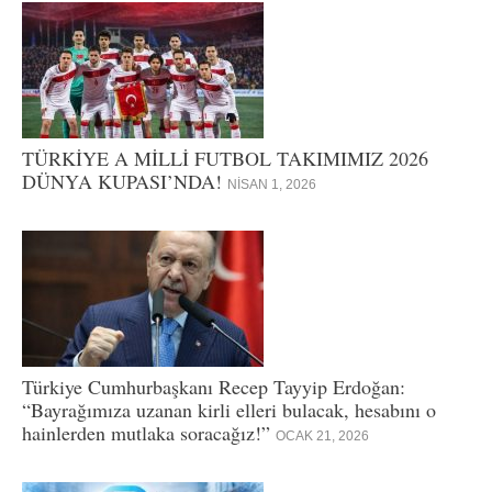
TÜRKİYE A MİLLİ FUTBOL TAKIMIMIZ 2026
DÜNYA KUPASI’NDA!
NISAN 1, 2026
Türkiye Cumhurbaşkanı Recep Tayyip Erdoğan:
“Bayrağımıza uzanan kirli elleri bulacak, hesabını o
hainlerden mutlaka soracağız!”
OCAK 21, 2026