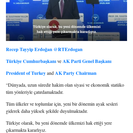
Recep Tayyip Erdoğan
@RTErdogan
Türkiye Cumhurbaşkanı
AK Parti Genel Başkanı
ve
President of Turkey
AK Party Chairman
and
“Dünyada, uzun süredir hakim olan siyasi ve ekonomik statüko
tüm yönleriyle çatırdamaktadır.
Tüm ülkeler ve toplumlar için, yeni bir dönemin ayak sesleri
giderek daha yüksek şekilde duyulmaktadır.
Türkiye olarak, bu yeni dönemde ülkemizi hak ettiği yere
çıkarmakta kararlıyız.