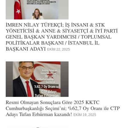
İMREN NİLAY TÜFEKÇİ; İŞ İNSANI & STK
YÖNETİCİSİ & ANNE & SİYASETÇİ & İYİ PARTİ
GENEL BAŞKAN YARDIMCISI / TOPLUMSAL
POLİTİKALAR BAŞKANI / İSTANBUL İL
BAŞKANI ADAYI
EKIM 22, 2025
Resmi Olmayan Sonuçlara Göre 2025 KKTC
Cumhurbaşkanlığı Seçimi’ni; %62,7 Oy Oranı ile CTP
Adayı Tufan Erhürman kazandı!
EKIM 19, 2025